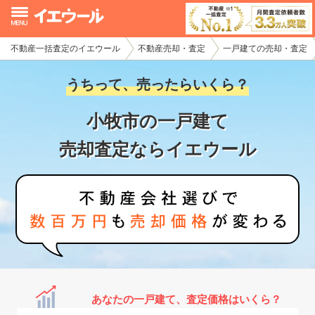
不動産一括査定のイエウール
不動産売却・査定
一戸建ての売却・査定
イエウール加盟希望の不動産会社様
うちって、売ったらいくら？
初めての方へ
小牧市の一戸建て
不動産売却の流れ
売却査定ならイエウール
不動産の売却・一括査定
家査定シミュレーター
お問い合わせ
あなたの一戸建て、査定価格はいくら？