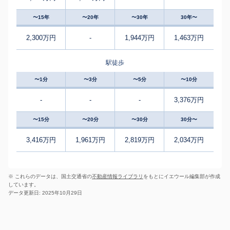
〜15年
〜20年
〜30年
30年〜
2,300万円
-
1,944万円
1,463万円
駅徒歩
〜1分
〜3分
〜5分
〜10分
-
-
-
3,376万円
〜15分
〜20分
〜30分
30分〜
3,416万円
1,961万円
2,819万円
2,034万円
※ これらのデータは、国土交通省の
不動産情報ライブラリ
をもとにイエウール編集部が作成
しています。
データ更新日: 2025年10月29日