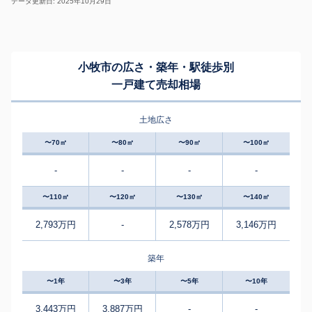
データ更新日: 2025年10月29日
小牧市の広さ・築年・駅徒歩別
一戸建て売却相場
土地広さ
〜70㎡
〜80㎡
〜90㎡
〜100㎡
-
-
-
-
〜110㎡
〜120㎡
〜130㎡
〜140㎡
2,793万円
-
2,578万円
3,146万円
築年
〜1年
〜3年
〜5年
〜10年
3,443万円
3,887万円
-
-