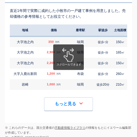
直近1年間で実際に成約した小牧市の一戸建て事例を用意しました。売
却価格の参考情報としてお役立てください。
地域
価格
最寄駅
駅徒歩
土地面積
延床
大字池之内
350
味岡
-
150
65
徒歩
分
㎡
万円
大字池之内
2,900
味岡
-
165
95
徒歩
分
㎡
万円
大字池之内
2,200
味岡
-
150
105
徒歩
分
㎡
万円
大字入鹿出新田
1,200
布袋
-
260
115
徒歩
分
㎡
万円
岩崎
1,000
味岡
20
210
125
徒歩
分
㎡
万円
もっと見る
※ これらのデータは、国土交通省の
不動産情報ライブラリ
の情報をもとにイエウール編集部
が作成しています。