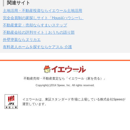
関連サイト
土地活用・不動産投資ならイエウール土地活用
完全会員制の家探しサイト「Housii(ハウシー)」
不動産査定・売却ならすまいステップ
不動産会社の評判サイト｜おうちの語り部
外壁塗装ならヌリカエ
有料老人ホームを探すならケアスル 介護
不動産売却・不動産査定なら「イエウール（家を売る）」
Copyright(c)2014 Speee, Inc. All rights reserved.
イエウールは、東証スタンダード市場に上場している株式会社Speeeが
運営しています。