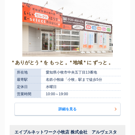
* ありがとう * を もっと 。* 地域 * に ずっと 。
所在地
愛知県小牧市中央五丁目13番地
最寄駅
名鉄小牧線「小牧」駅まで徒歩5分
定休日
水曜日
営業時間
10:00～19:00
詳細を見る
エイブルネットワーク小牧店 株式会社 アルヴェスタ