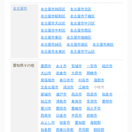
名古屋市
名古屋市熱田区
名古屋市北区
名古屋市昭和区
名古屋市千種区
名古屋市天白区
名古屋市中川区
名古屋市中村区
名古屋市西区
名古屋市東区
名古屋市瑞穂区
名古屋市緑区
名古屋市港区
名古屋市南区
名古屋市名東区
名古屋市守山区
愛知県その他
愛西市
あま市
安城市
一宮市
稲沢市
犬山市
岩倉市
大府市
岡崎市
尾張旭市
春日井市
刈谷市
蒲郡市
北名古屋市
清須市
江南市
小牧市
新城市
瀬戸市
高浜市
田原市
知多市
知立市
津島市
東海市
常滑市
豊明市
豊川市
豊田市
豊橋市
長久手市
西尾市
日進市
半田市
碧南市
みよし市
弥富市
愛知郡
海部郡
知多郡
西春日井郡
丹羽郡
額田郡