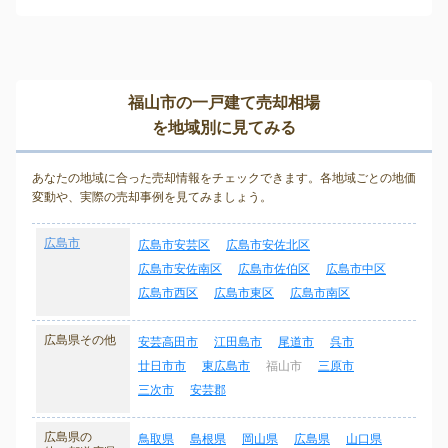
福山市の一戸建て売却相場
を地域別に見てみる
あなたの地域に合った売却情報をチェックできます。各地域ごとの地価
変動や、実際の売却事例を見てみましょう。
広島市
広島市安芸区
広島市安佐北区
広島市安佐南区
広島市佐伯区
広島市中区
広島市西区
広島市東区
広島市南区
広島県その他
安芸高田市
江田島市
尾道市
呉市
廿日市市
東広島市
福山市
三原市
三次市
安芸郡
広島県の
鳥取県
島根県
岡山県
広島県
山口県