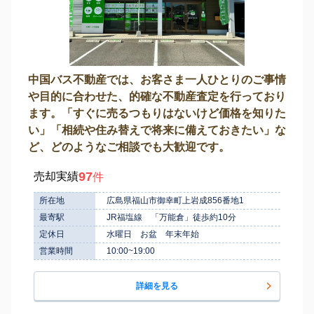
中国バス不動産では、お客さま一人ひとりのご事情
や目的に合わせた、的確な不動産査定を行っており
ます。「すぐに売るつもりはないけど価格を知りた
い」「相続や住み替えで将来に備えておきたい」な
ど、どのようなご相談でも大歓迎です。
97
売却実績
件
所在地
広島県福山市御幸町上岩成856番地1
最寄駅
JR福塩線 「万能倉」徒歩約10分
定休日
水曜日 お盆 年末年始
営業時間
10:00~19:00
詳細を見る