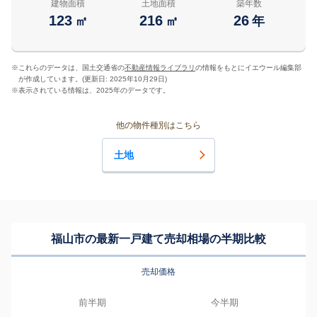
建物面積
土地面積
築年数
123
216
26
㎡
㎡
年
※
これらのデータは、国土交通省の
不動産情報ライブラリ
の情報をもとにイエウール編集部
が作成しています。(更新日: 2025年10月29日)
※
表示されている情報は、2025年のデータです。
他の物件種別はこちら
土地
福山市の最新一戸建て売却相場の半期比較
売却価格
前半期
今半期