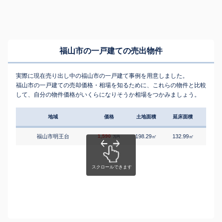
福山市の一戸建ての売出物件
実際に現在売り出し中の福山市の一戸建て事例を用意しました。
福山市の一戸建ての売却価格・相場を知るために、これらの物件と比較
して、自分の物件価格がいくらになりそうか相場をつかみましょう。
地域
価格
土地面積
延床面積
築年
福山市明王台
1,590
198.29
132.99
2
㎡
㎡
築
万円