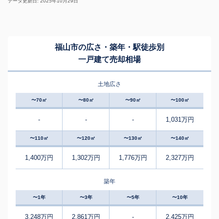
データ更新日: 2025年10月29日
福山市の広さ・築年・駅徒歩別
一戸建て売却相場
土地広さ
〜70㎡
〜80㎡
〜90㎡
〜100㎡
-
-
-
1,031万円
〜110㎡
〜120㎡
〜130㎡
〜140㎡
1,400万円
1,302万円
1,776万円
2,327万円
築年
〜1年
〜3年
〜5年
〜10年
3,248万円
2,861万円
-
2,425万円