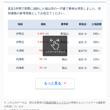
直近1年間で実際に成約した福山市の一戸建て事例を用意しました。売
却価格の参考情報としてお役立てください。
地域
価格
最寄駅
駅徒歩
土地面積
延床
伊勢丘
2,400
東福山
-
240
130
徒歩
分
㎡
万円
伊勢丘
3,200
東福山
-
160
125
徒歩
分
㎡
万円
今津町
760
松永
7
300
145
徒歩
分
㎡
万円
内海町
50
福山
-
115
85
徒歩
分
㎡
万円
内海町
50
福山
-
250
45
徒歩
分
㎡
万円
もっと見る
※ これらのデータは、国土交通省の
不動産情報ライブラリ
の情報をもとにイエウール編集部
が作成しています。