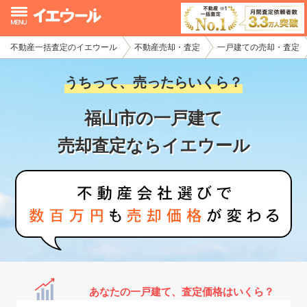
不動産一括査定のイエウール
不動産売却・査定
一戸建ての売却・査定
イエウール加盟希望の不動産会社様
うちって、売ったらいくら？
初めての方へ
福山市の一戸建て
不動産売却の流れ
売却査定ならイエウール
不動産の売却・一括査定
家査定シミュレーター
お問い合わせ
あなたの一戸建て、査定価格はいくら？