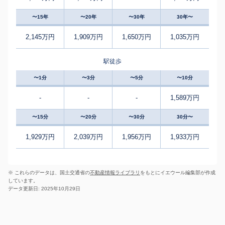
〜15年
〜20年
〜30年
30年〜
2,145万円
1,909万円
1,650万円
1,035万円
駅徒歩
〜1分
〜3分
〜5分
〜10分
-
-
-
1,589万円
〜15分
〜20分
〜30分
30分〜
1,929万円
2,039万円
1,956万円
1,933万円
※ これらのデータは、国土交通省の
不動産情報ライブラリ
をもとにイエウール編集部が作成
しています。
データ更新日: 2025年10月29日