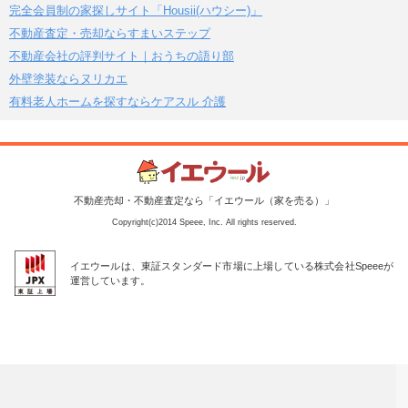
完全会員制の家探しサイト「Housii(ハウシー)」
不動産査定・売却ならすまいステップ
不動産会社の評判サイト｜おうちの語り部
外壁塗装ならヌリカエ
有料老人ホームを探すならケアスル 介護
不動産売却・不動産査定なら「イエウール（家を売る）」
Copyright(c)2014 Speee, Inc. All rights reserved.
イエウールは、東証スタンダード市場に上場している株式会社Speeeが
運営しています。