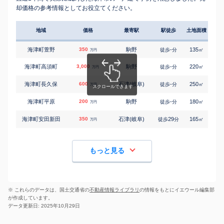
却価格の参考情報としてお役立てください。
地域
価格
最寄駅
駅徒歩
土地面積
延床
海津町萱野
350
駒野
-
135
110
徒歩
分
㎡
万円
海津町高須町
3,000
駒野
-
220
105
徒歩
分
㎡
万円
海津町長久保
600
石津(岐阜)
-
250
125
徒歩
分
㎡
万円
海津町平原
200
駒野
-
180
105
徒歩
分
㎡
万円
海津町安田新田
350
石津(岐阜)
29
165
70
徒歩
分
㎡
万円
もっと見る
※ これらのデータは、国土交通省の
不動産情報ライブラリ
の情報をもとにイエウール編集部
が作成しています。
データ更新日: 2025年10月29日