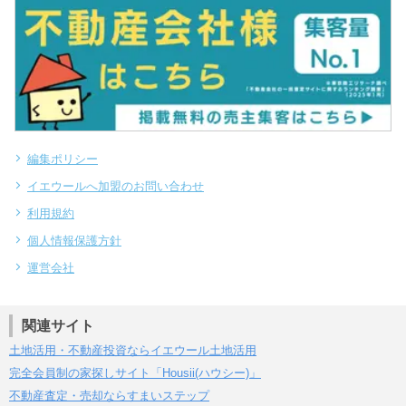
編集ポリシー
イエウールへ加盟のお問い合わせ
利用規約
個人情報保護方針
運営会社
関連サイト
土地活用・不動産投資ならイエウール土地活用
完全会員制の家探しサイト「Housii(ハウシー)」
不動産査定・売却ならすまいステップ