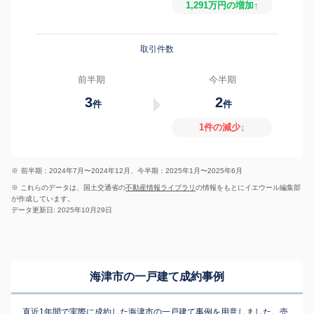
1,291万円の増加↑
取引件数
前半期
今半期
3
2
件
件
1件の減少↓
※
前半期：2024年7月〜2024年12月、今半期：2025年1月〜2025年6月
※ これらのデータは、国土交通省の
不動産情報ライブラリ
の情報をもとにイエウール編集部
が作成しています。
データ更新日: 2025年10月29日
海津市の一戸建て成約事例
直近1年間で実際に成約した海津市の一戸建て事例を用意しました。売