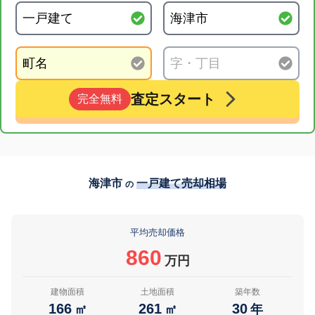
査定スタート
完全無料
海津市
一戸建て売却相場
の
平均売却価格
860
万円
建物面積
土地面積
築年数
166
261
30
㎡
㎡
年