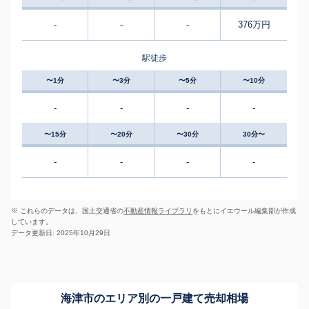
-
-
-
376万円
駅徒歩
〜1分
〜3分
〜5分
〜10分
-
-
-
-
〜15分
〜20分
〜30分
30分〜
-
-
-
-
※ これらのデータは、国土交通省の
不動産情報ライブラリ
をもとにイエウール編集部が作成
しています。
データ更新日: 2025年10月29日
海津市のエリア別の一戸建て売却相場