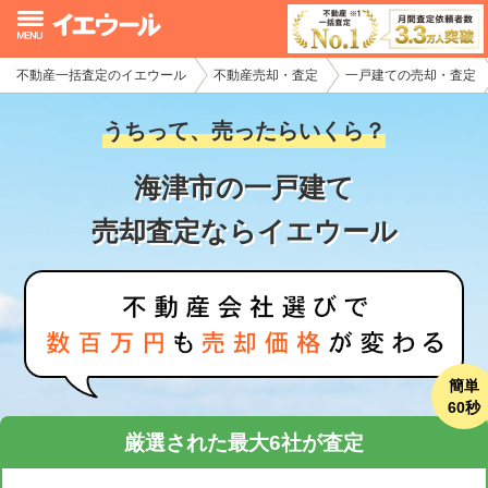
不動産一括査定のイエウール
不動産売却・査定
一戸建ての売却・査定
イエウール加盟希望の不動産会社様
うちって、売ったらいくら？
初めての方へ
海津市の一戸建て
不動産売却の流れ
売却査定ならイエウール
不動産の売却・一括査定
家査定シミュレーター
お問い合わせ
簡単
60秒
厳選された最大6社が査定