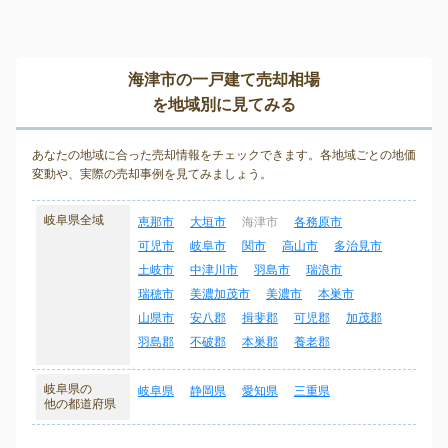
海津市の一戸建て売却相場
を地域別に見てみる
あなたの地域に合った売却情報をチェックできます。各地域ごとの地価
変動や、実際の売却事例を見てみましょう。
岐阜県全域
恵那市
大垣市
海津市
各務原市
可児市
岐阜市
関市
高山市
多治見市
土岐市
中津川市
羽島市
瑞浪市
瑞穂市
美濃加茂市
美濃市
本巣市
山県市
安八郡
揖斐郡
可児郡
加茂郡
羽島郡
不破郡
本巣郡
養老郡
岐阜県の
岐阜県
静岡県
愛知県
三重県
他の都道府県