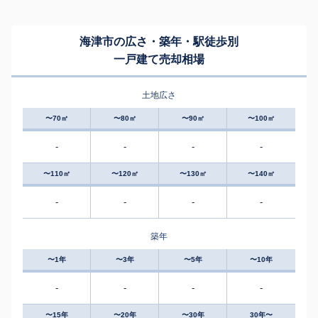
海津市の広さ・築年・駅徒歩別
一戸建て売却相場
土地広さ
〜70㎡
〜80㎡
〜90㎡
〜100㎡
-
-
-
-
〜110㎡
〜120㎡
〜130㎡
〜140㎡
-
-
-
-
築年
〜1年
〜3年
〜5年
〜10年
-
-
-
-
〜15年
〜20年
〜30年
30年〜