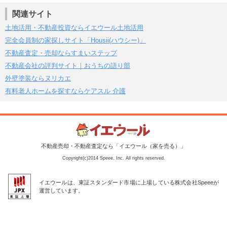
関連サイト
土地活用・不動産投資ならイエウール土地活用
完全会員制の家探しサイト「Housii(ハウシー)」
不動産査定・売却ならすまいステップ
不動産会社の評判サイト｜おうちの語り部
外壁塗装ならヌリカエ
有料老人ホームを探すならケアスル 介護
不動産売却・不動産査定なら「イエウール（家を売る）」
Copyright(c)2014 Speee, Inc. All rights reserved.
イエウールは、東証スタンダード市場に上場している株式会社Speeeが
運営しています。