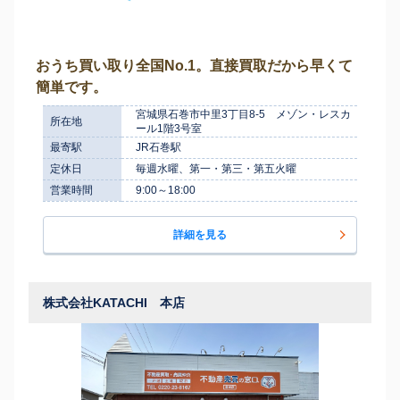
おうち買い取り全国No.1。直接買取だから早くて
簡単です。
宮城県石巻市中里3丁目8-5 メゾン・レスカ
所在地
ール1階3号室
最寄駅
JR石巻駅
定休日
毎週水曜、第一・第三・第五火曜
営業時間
9:00～18:00
詳細を見る
株式会社KATACHI 本店