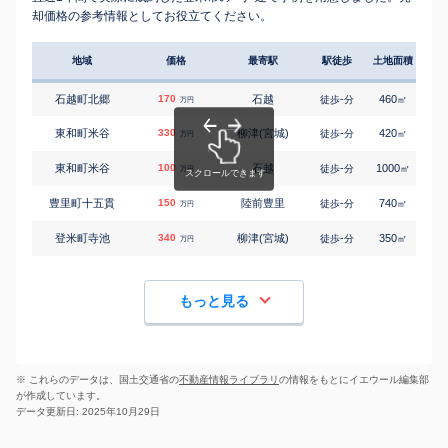
却価格の参考情報としてお役立てください。
地域
価格
最寄駅
駅徒歩
土地面積
延床
石越町北郷
170
石越
-
460
65
徒歩
分
㎡
万円
東和町米谷
330
柳津(宮城)
-
420
110
徒歩
分
㎡
万円
東和町米谷
100
石越
-
1000
95
徒歩
分
㎡
万円
豊里町十五貫
150
陸前豊里
-
740
110
徒歩
分
㎡
万円
登米町寺池
340
柳津(宮城)
-
350
85
徒歩
分
㎡
万円
もっと見る
※ これらのデータは、国土交通省の
不動産情報ライブラリ
の情報をもとにイエウール編集部
が作成しています。
データ更新日: 2025年10月29日