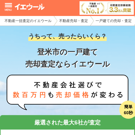
不動産一括査定のイエウール
不動産売却・査定
一戸建ての売却・査定
イエウール加盟希望の不動産会社様
うちって、売ったらいくら？
初めての方へ
登米市の一戸建て
不動産売却の流れ
売却査定ならイエウール
不動産の売却・一括査定
家査定シミュレーター
お問い合わせ
簡単
60秒
厳選された最大6社が査定