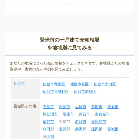
登米市の一戸建て売却相場
を地域別に見てみる
あなたの地域に合った売却情報をチェックできます。各地域ごとの地価
変動や、実際の売却事例を見てみましょう。
仙台市
仙台市青葉区
仙台市泉区
仙台市太白区
仙台市宮城野区
仙台市若林区
宮城県その他
石巻市
岩沼市
大崎市
角田市
栗原市
気仙沼市
塩竈市
白石市
多賀城市
富谷市
登米市
名取市
東松島市
刈田郡
黒川郡
柴田郡
遠田郡
宮城郡
亘理郡