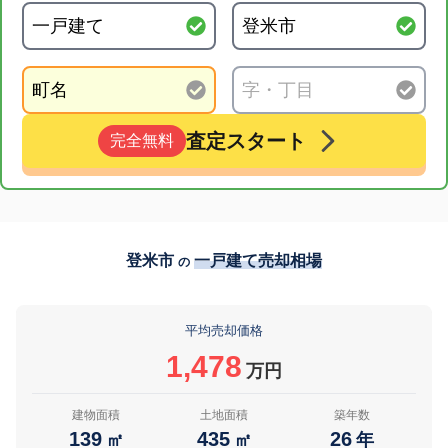
査定スタート
完全無料
登米市
一戸建て売却相場
の
平均売却価格
1,478
万円
建物面積
土地面積
築年数
139
435
26
㎡
㎡
年