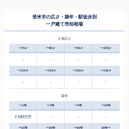
登米市の広さ・築年・駅徒歩別
一戸建て売却相場
土地広さ
〜70㎡
〜80㎡
〜90㎡
〜100㎡
-
-
-
-
〜110㎡
〜120㎡
〜130㎡
〜140㎡
-
-
-
-
築年
〜1年
〜3年
〜5年
〜10年
2,590万円
-
-
-
〜15年
〜20年
〜30年
30年〜