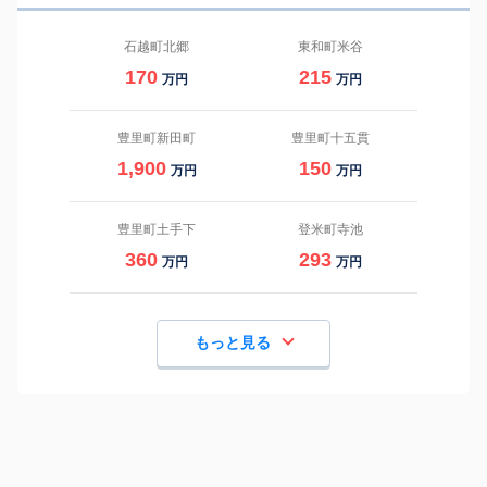
石越町北郷
東和町米谷
170
215
万円
万円
豊里町新田町
豊里町十五貫
1,900
150
万円
万円
豊里町土手下
登米町寺池
360
293
万円
万円
もっと見る