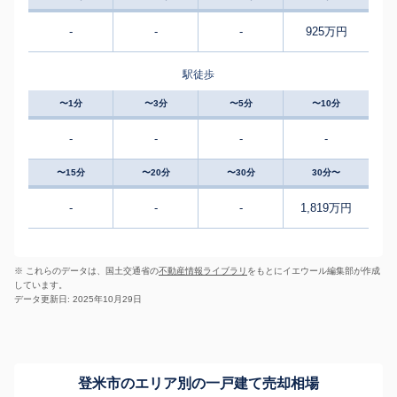
-
-
-
925万円
駅徒歩
〜1分
〜3分
〜5分
〜10分
-
-
-
-
〜15分
〜20分
〜30分
30分〜
-
-
-
1,819万円
※ これらのデータは、国土交通省の
不動産情報ライブラリ
をもとにイエウール編集部が作成
しています。
データ更新日: 2025年10月29日
登米市のエリア別の一戸建て売却相場