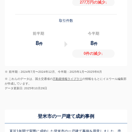
277万円の減少↓
取引件数
前半期
今半期
8
8
件
件
0件の減少↓
※
前半期：2024年7月〜2024年12月、今半期：2025年1月〜2025年6月
※ これらのデータは、国土交通省の
不動産情報ライブラリ
の情報をもとにイエウール編集部
が作成しています。
データ更新日: 2025年10月29日
登米市の一戸建て成約事例
直近1年間で実際に成約した登米市の一戸建て事例を用意しました。売