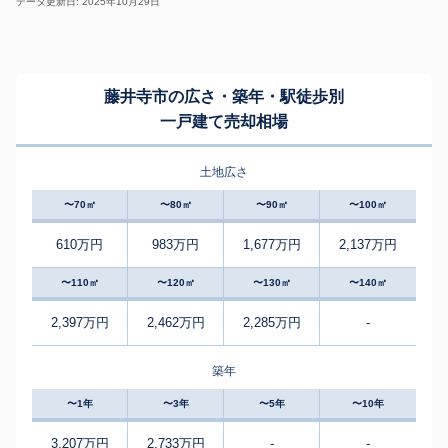
データ更新日: 2025年10月29日
藤井寺市の広さ・築年・駅徒歩別
一戸建て売却相場
土地広さ
〜70㎡
〜80㎡
〜90㎡
〜100㎡
610万円
983万円
1,677万円
2,137万円
〜110㎡
〜120㎡
〜130㎡
〜140㎡
2,397万円
2,462万円
2,285万円
-
築年
〜1年
〜3年
〜5年
〜10年
3,207万円
2,733万円
-
-