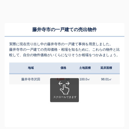
藤井寺市の一戸建ての売出物件
実際に現在売り出し中の藤井寺市の一戸建て事例を用意しました。
藤井寺市の一戸建ての売却価格・相場を知るために、これらの物件と比
較して、自分の物件価格がいくらになりそうか相場をつかみましょう。
地域
価格
土地面積
延床面積
築年
藤井寺市沢田
1,480
100.0
98.01
3
㎡
㎡
築
万円