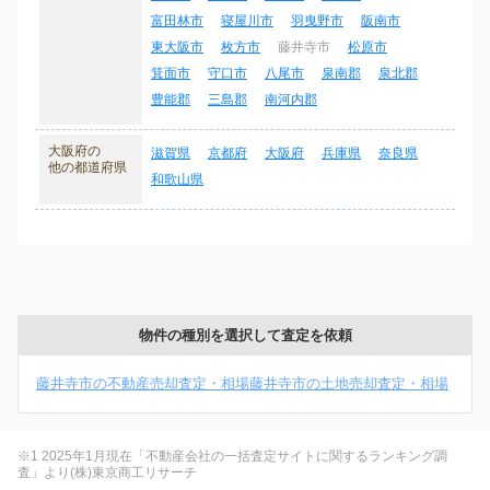
富田林市
寝屋川市
羽曳野市
阪南市
東大阪市
枚方市
藤井寺市
松原市
箕面市
守口市
八尾市
泉南郡
泉北郡
豊能郡
三島郡
南河内郡
大阪府の
滋賀県
京都府
大阪府
兵庫県
奈良県
他の都道府県
和歌山県
物件の種別を選択して査定を依頼
藤井寺市の不動産売却査定・相場
藤井寺市の土地売却査定・相場
※1 2025年1月現在「不動産会社の一括査定サイトに関するランキング調
査」より(株)東京商工リサーチ