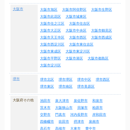
大阪市
大阪市旭区
大阪市阿倍野区
大阪市生野区
大阪市此花区
大阪市城東区
大阪市住之江区
大阪市住吉区
大阪市大正区
大阪市中央区
大阪市鶴見区
大阪市天王寺区
大阪市西区
大阪市西成区
大阪市西淀川区
大阪市東住吉区
大阪市東成区
大阪市東淀川区
大阪市平野区
大阪市港区
大阪市都島区
大阪市淀川区
堺市
堺市北区
堺市堺区
堺市中区
堺市西区
堺市東区
堺市南区
堺市美原区
大阪府その他
池田市
泉大津市
泉佐野市
和泉市
茨木市
大阪狭山市
貝塚市
柏原市
交野市
門真市
河内長野市
岸和田市
四條畷市
吹田市
摂津市
泉南市
高石市
高槻市
大東市
豊中市