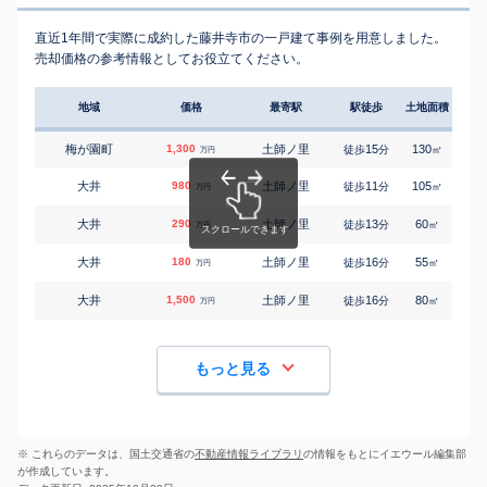
直近1年間で実際に成約した藤井寺市の一戸建て事例を用意しました。
売却価格の参考情報としてお役立てください。
地域
価格
最寄駅
駅徒歩
土地面積
延床
梅が園町
1,300
土師ノ里
15
130
95
徒歩
分
㎡
万円
大井
980
土師ノ里
11
105
120
徒歩
分
㎡
万円
大井
290
土師ノ里
13
60
50
徒歩
分
㎡
万円
大井
180
土師ノ里
16
55
60
徒歩
分
㎡
万円
大井
1,500
土師ノ里
16
80
80
徒歩
分
㎡
万円
もっと見る
※ これらのデータは、国土交通省の
不動産情報ライブラリ
の情報をもとにイエウール編集部
が作成しています。