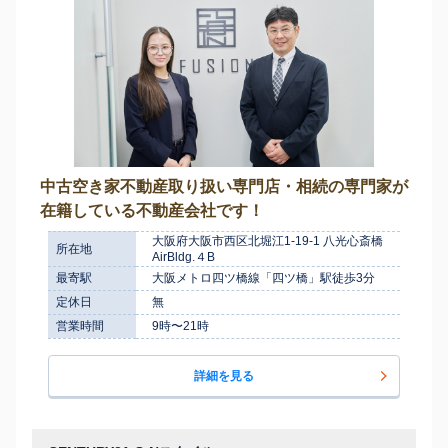
中古空き家不動産取り扱い専門店・相続の専門家が
在籍している不動産会社です！
大阪府大阪市西区北堀江1-19-1 八光心斎橋
所在地
AirBldg.４B
最寄駅
大阪メトロ四ツ橋線「四ツ橋」駅徒歩3分
定休日
無
営業時間
9時〜21時
詳細を見る