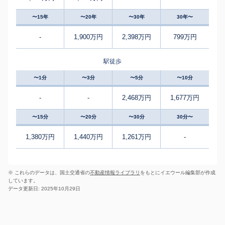
〜15年
〜20年
〜30年
30年〜
-
1,900万円
2,398万円
799万円
駅徒歩
〜1分
〜3分
〜5分
〜10分
-
-
2,468万円
1,677万円
〜15分
〜20分
〜30分
30分〜
1,380万円
1,440万円
1,261万円
-
※ これらのデータは、国土交通省の
不動産情報ライブラリ
をもとにイエウール編集部が作成
しています。
データ更新日: 2025年10月29日