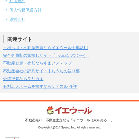
利用規約
個人情報保護方針
運営会社
関連サイト
土地活用・不動産投資ならイエウール土地活用
完全会員制の家探しサイト「Housii(ハウシー)」
不動産査定・売却ならすまいステップ
不動産会社の評判サイト｜おうちの語り部
外壁塗装ならヌリカエ
有料老人ホームを探すならケアスル 介護
不動産売却・不動産査定なら「イエウール（家を売る）」
Copyright(c)2014 Speee, Inc. All rights reserved.