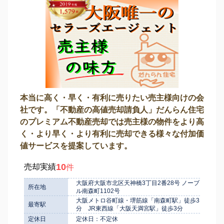
本当に高く・早く・有利に売りたい売主様向けの会
社です。「不動産の高値売却請負人」だんらん住宅
のプレミアム不動産売却では売主様の物件をより高
く・より早く・より有利に売却できる様々な付加価
値サービスを提案しています。
10
売却実績
件
大阪府大阪市北区天神橋3丁目2番28号 ノーブ
所在地
ル南森町1102号
大阪メトロ谷町線・堺筋線「南森町駅」徒歩3
最寄駅
分 JR東西線「大阪天満宮駅」徒歩3分
定休日
定休日：不定休