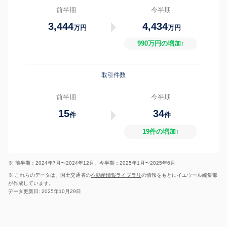
前半期
今半期
3,444
4,434
万円
万円
990万円の増加↑
取引件数
前半期
今半期
15
34
件
件
19件の増加↑
※
前半期：2024年7月〜2024年12月、今半期：2025年1月〜2025年6月
※ これらのデータは、国土交通省の
不動産情報ライブラリ
の情報をもとにイエウール編集部
が作成しています。
データ更新日: 2025年10月29日