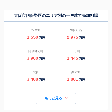
大阪市阿倍野区のエリア別の一戸建て売却相場
相生通
阿倍野筋
1,550
2,975
万円
万円
阿倍野元町
王子町
3,900
1,445
万円
万円
北畠
共立通
3,488
1,881
万円
万円
もっと見る