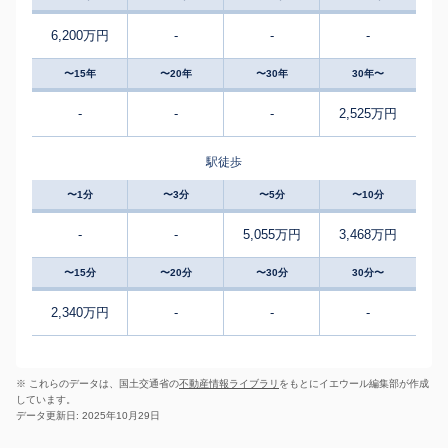
6,200万円
-
-
-
〜15年
〜20年
〜30年
30年〜
-
-
-
2,525万円
駅徒歩
〜1分
〜3分
〜5分
〜10分
-
-
5,055万円
3,468万円
〜15分
〜20分
〜30分
30分〜
2,340万円
-
-
-
※ これらのデータは、国土交通省の
不動産情報ライブラリ
をもとにイエウール編集部が作成
しています。
データ更新日: 2025年10月29日