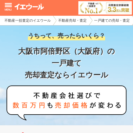
不動産一括査定のイエウール
不動産売却・査定
一戸建ての売却・査定
イエウール加盟希望の不動産会社様
うちって、売ったらいくら？
初めての方へ
大阪市阿倍野区（大阪府）の
不動産売却の流れ
一戸建て
不動産の売却・一括査定
売却査定ならイエウール
家査定シミュレーター
お問い合わせ