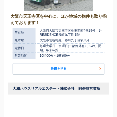
大阪市天王寺区を中心に、ほか地域の物件も取り揃
えております！
大阪府大阪市天王寺区生玉前町4番29号 S-
所在地
RESIDENCE谷町九丁目 1階
最寄駅
大阪市営谷町線 谷町九丁目駅 3分
毎週火曜日・水曜日(一部例外有) 、GW、夏
定休日
期、年末年始
営業時間
10時00分～19時00分
詳細を見る
大和ハウスリアルエステート株式会社 阿倍野営業所