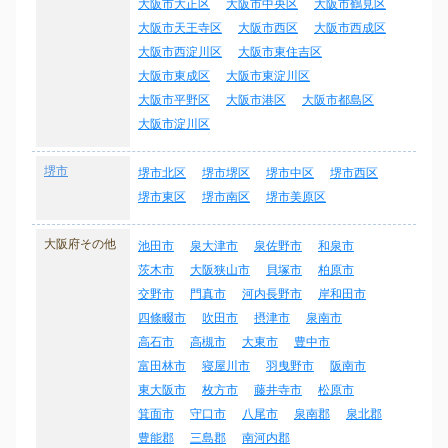
大阪市大正区
大阪市中央区
大阪市鶴見区
大阪市天王寺区
大阪市西区
大阪市西成区
大阪市西淀川区
大阪市東住吉区
大阪市東成区
大阪市東淀川区
大阪市平野区
大阪市港区
大阪市都島区
大阪市淀川区
堺市
堺市北区
堺市堺区
堺市中区
堺市西区
堺市東区
堺市南区
堺市美原区
大阪府その他
池田市
泉大津市
泉佐野市
和泉市
茨木市
大阪狭山市
貝塚市
柏原市
交野市
門真市
河内長野市
岸和田市
四條畷市
吹田市
摂津市
泉南市
高石市
高槻市
大東市
豊中市
富田林市
寝屋川市
羽曳野市
阪南市
東大阪市
枚方市
藤井寺市
松原市
箕面市
守口市
八尾市
泉南郡
泉北郡
豊能郡
三島郡
南河内郡