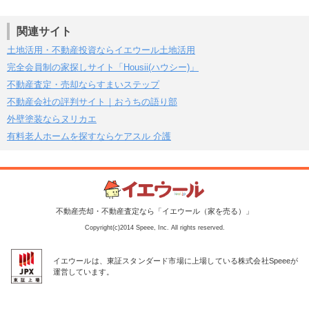
関連サイト
土地活用・不動産投資ならイエウール土地活用
完全会員制の家探しサイト「Housii(ハウシー)」
不動産査定・売却ならすまいステップ
不動産会社の評判サイト｜おうちの語り部
外壁塗装ならヌリカエ
有料老人ホームを探すならケアスル 介護
不動産売却・不動産査定なら「イエウール（家を売る）」
Copyright(c)2014 Speee, Inc. All rights reserved.
イエウールは、東証スタンダード市場に上場している株式会社Speeeが
運営しています。