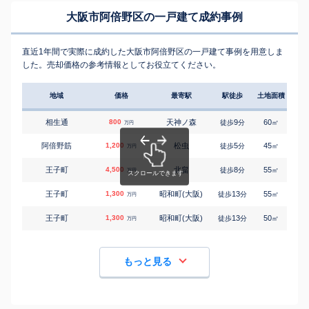
大阪市阿倍野区の一戸建て成約事例
直近1年間で実際に成約した大阪市阿倍野区の一戸建て事例を用意しま
した。売却価格の参考情報としてお役立てください。
地域
価格
最寄駅
駅徒歩
土地面積
延床
相生通
800
天神ノ森
9
60
80
徒歩
分
㎡
万円
阿倍野筋
1,200
松虫
5
45
55
徒歩
分
㎡
万円
王子町
4,500
北畠
8
55
85
徒歩
分
㎡
万円
王子町
1,300
昭和町(大阪)
13
55
45
徒歩
分
㎡
万円
王子町
1,300
昭和町(大阪)
13
50
45
徒歩
分
㎡
万円
もっと見る