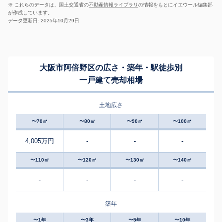
※ これらのデータは、国土交通省の
不動産情報ライブラリ
の情報をもとにイエウール編集部
が作成しています。
データ更新日: 2025年10月29日
大阪市阿倍野区の広さ・築年・駅徒歩別
一戸建て売却相場
土地広さ
〜70㎡
〜80㎡
〜90㎡
〜100㎡
4,005万円
-
-
-
〜110㎡
〜120㎡
〜130㎡
〜140㎡
-
-
-
-
築年
〜1年
〜3年
〜5年
〜10年