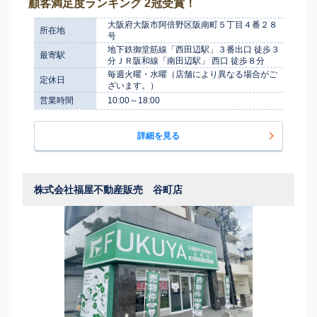
顧客満足度ランキング 2冠受賞！
大阪府大阪市阿倍野区阪南町５丁目４番２８
所在地
号
地下鉄御堂筋線「西田辺駅」３番出口 徒歩３
最寄駅
分ＪＲ阪和線「南田辺駅」 西口 徒歩８分
毎週火曜・水曜（店舗により異なる場合がご
定休日
ざいます。）
営業時間
10:00～18:00
詳細を見る
株式会社福屋不動産販売 谷町店