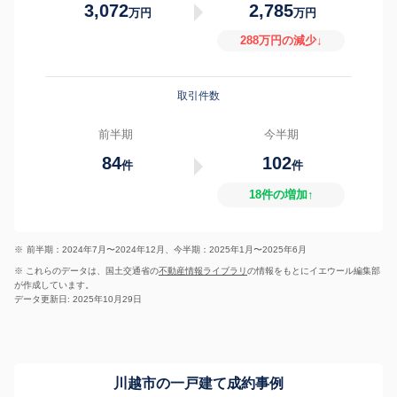
3,072
2,785
万円
万円
288万円の減少↓
取引件数
前半期
今半期
84
102
件
件
18件の増加↑
※
前半期：2024年7月〜2024年12月、今半期：2025年1月〜2025年6月
※ これらのデータは、国土交通省の
不動産情報ライブラリ
の情報をもとにイエウール編集部
が作成しています。
データ更新日: 2025年10月29日
川越市の一戸建て成約事例