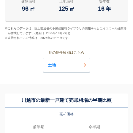
建物面積
土地面積
築年数
96
125
16
㎡
㎡
年
※
これらのデータは、国土交通省の
不動産情報ライブラリ
の情報をもとにイエウール編集部
が作成しています。(更新日: 2025年10月29日)
※
表示されている情報は、2025年のデータです。
他の物件種別はこちら
土地
川越市の最新一戸建て売却相場の半期比較
売却価格
前半期
今半期