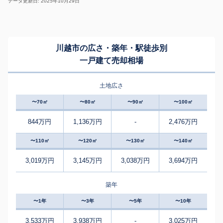
データ更新日: 2025年10月29日
川越市の広さ・築年・駅徒歩別
一戸建て売却相場
土地広さ
〜70㎡
〜80㎡
〜90㎡
〜100㎡
844万円
1,136万円
-
2,476万円
〜110㎡
〜120㎡
〜130㎡
〜140㎡
3,019万円
3,145万円
3,038万円
3,694万円
築年
〜1年
〜3年
〜5年
〜10年
3,533万円
3,938万円
-
3,025万円