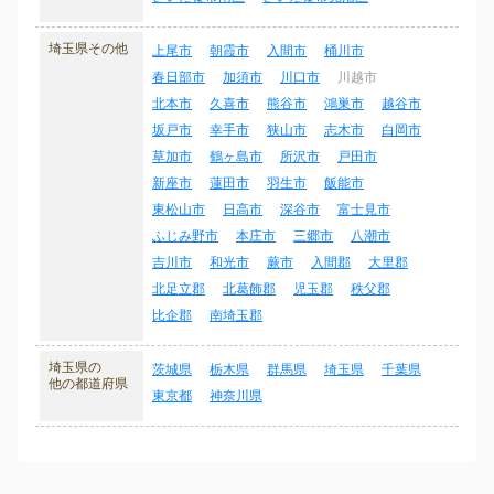
埼玉県その他
上尾市
朝霞市
入間市
桶川市
春日部市
加須市
川口市
川越市
北本市
久喜市
熊谷市
鴻巣市
越谷市
坂戸市
幸手市
狭山市
志木市
白岡市
草加市
鶴ヶ島市
所沢市
戸田市
新座市
蓮田市
羽生市
飯能市
東松山市
日高市
深谷市
富士見市
ふじみ野市
本庄市
三郷市
八潮市
吉川市
和光市
蕨市
入間郡
大里郡
北足立郡
北葛飾郡
児玉郡
秩父郡
比企郡
南埼玉郡
埼玉県の
茨城県
栃木県
群馬県
埼玉県
千葉県
他の都道府県
東京都
神奈川県