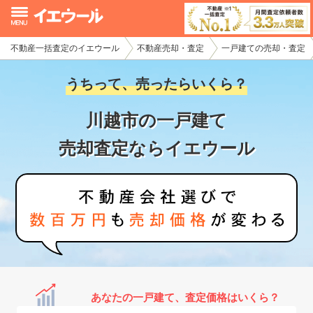
不動産一括査定のイエウール
不動産売却・査定
一戸建ての売却・査定
イエウール加盟希望の不動産会社様
うちって、売ったらいくら？
初めての方へ
川越市の一戸建て
不動産売却の流れ
売却査定ならイエウール
不動産の売却・一括査定
家査定シミュレーター
お問い合わせ
あなたの一戸建て、査定価格はいくら？