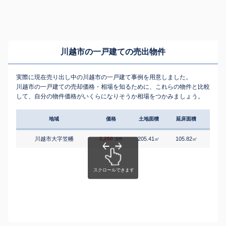
川越市の一戸建ての売出物件
実際に現在売り出し中の川越市の一戸建て事例を用意しました。
川越市の一戸建ての売却価格・相場を知るために、これらの物件と比較
して、自分の物件価格がいくらになりそうか相場をつかみましょう。
地域
価格
土地面積
延床面積
築年
川越市大字笠幡
2,250
205.41
105.82
1
㎡
㎡
築
万円