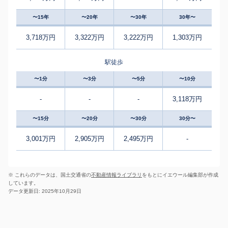
〜15年
〜20年
〜30年
30年〜
3,718万円
3,322万円
3,222万円
1,303万円
駅徒歩
〜1分
〜3分
〜5分
〜10分
-
-
-
3,118万円
〜15分
〜20分
〜30分
30分〜
3,001万円
2,905万円
2,495万円
-
※ これらのデータは、国土交通省の
不動産情報ライブラリ
をもとにイエウール編集部が作成
しています。
データ更新日: 2025年10月29日