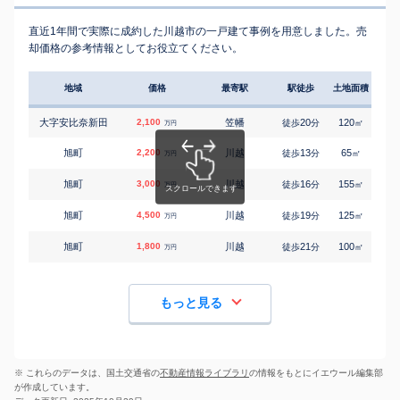
直近1年間で実際に成約した川越市の一戸建て事例を用意しました。売
却価格の参考情報としてお役立てください。
地域
価格
最寄駅
駅徒歩
土地面積
延床
大字安比奈新田
2,100
笠幡
20
120
100
徒歩
分
㎡
万円
旭町
2,200
川越
13
65
90
徒歩
分
㎡
万円
旭町
3,000
川越
16
155
140
徒歩
分
㎡
万円
旭町
4,500
川越
19
125
95
徒歩
分
㎡
万円
旭町
1,800
川越
21
100
110
徒歩
分
㎡
万円
もっと見る
※ これらのデータは、国土交通省の
不動産情報ライブラリ
の情報をもとにイエウール編集部
が作成しています。