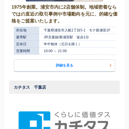
1975年創業。浦安市内に2店舗体制。地域密着なら
ではの直近の取引事例や市場動向を元に、的確な価
格をご提案いたします。
所在地
千葉県浦安市入船1丁目5-1 モナ新浦安1F
最寄駅
JR京葉線/新浦安駅 徒歩1分
定休日
年中無休（元日を除く）
営業時間
10:00 ～ 21:00
詳細を見る
カチタス 千葉店