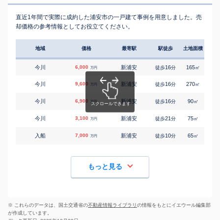
直近1年間で実際に成約した浦安市の一戸建て事例を用意しました。売
却価格の参考情報としてお役立てください。
地域
価格
最寄駅
駅徒歩
土地面積
延床
今川
6,000
新浦安
16
165
105
徒歩
分
㎡
万円
今川
9,600
新浦安
16
270
175
徒歩
分
㎡
万円
今川
6,900
新浦安
16
90
90
徒歩
分
㎡
万円
今川
3,100
新浦安
21
75
80
徒歩
分
㎡
万円
入船
7,000
新浦安
10
65
85
徒歩
分
㎡
万円
もっと見る
※ これらのデータは、国土交通省の
不動産情報ライブラリ
の情報をもとにイエウール編集部
が作成しています。