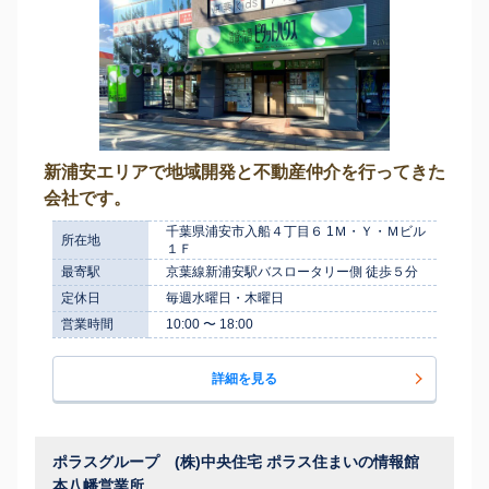
新浦安エリアで地域開発と不動産仲介を行ってきた
会社です。
千葉県浦安市入船４丁目６ 1Ｍ・Ｙ・Ｍビル
所在地
１Ｆ
最寄駅
京葉線新浦安駅バスロータリー側 徒歩５分
定休日
毎週水曜日・木曜日
営業時間
10:00 〜 18:00
詳細を見る
ポラスグループ (株)中央住宅 ポラス住まいの情報館
本八幡営業所