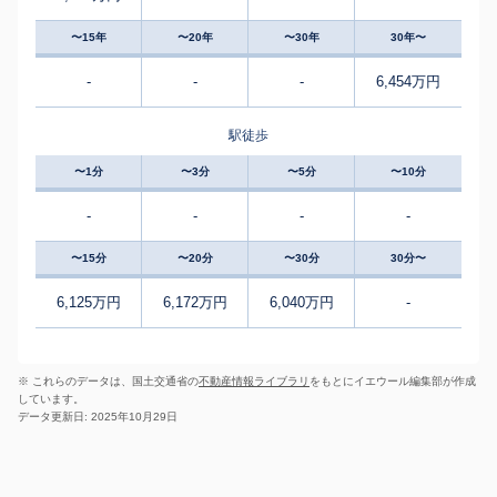
〜15年
〜20年
〜30年
30年〜
-
-
-
6,454万円
駅徒歩
〜1分
〜3分
〜5分
〜10分
-
-
-
-
〜15分
〜20分
〜30分
30分〜
6,125万円
6,172万円
6,040万円
-
※ これらのデータは、国土交通省の
不動産情報ライブラリ
をもとにイエウール編集部が作成
しています。
データ更新日: 2025年10月29日