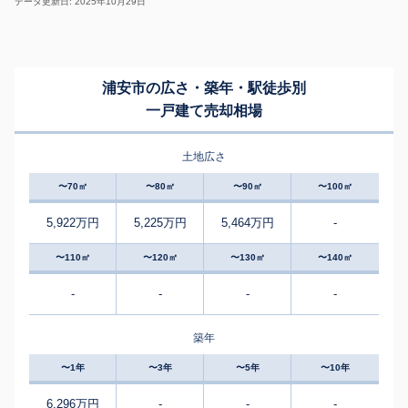
データ更新日: 2025年10月29日
浦安市の広さ・築年・駅徒歩別
一戸建て売却相場
土地広さ
〜70㎡
〜80㎡
〜90㎡
〜100㎡
5,922万円
5,225万円
5,464万円
-
〜110㎡
〜120㎡
〜130㎡
〜140㎡
-
-
-
-
築年
〜1年
〜3年
〜5年
〜10年
6,296万円
-
-
-