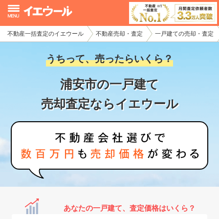
不動産一括査定のイエウール
不動産売却・査定
一戸建ての売却・査定
イエウール加盟希望の不動産会社様
うちって、売ったらいくら？
初めての方へ
浦安市の一戸建て
不動産売却の流れ
売却査定ならイエウール
不動産の売却・一括査定
家査定シミュレーター
お問い合わせ
あなたの一戸建て、査定価格はいくら？