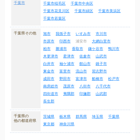
千葉市
千葉市稲毛区
千葉市中央区
千葉市花見川区
千葉市緑区
千葉市美浜区
千葉市若葉区
千葉県その他
旭市
我孫子市
いすみ市
市川市
市原市
印西市
浦安市
大網白里市
柏市
勝浦市
香取市
鎌ケ谷市
鴨川市
木更津市
君津市
佐倉市
山武市
白井市
袖ケ浦市
館山市
銚子市
東金市
富里市
流山市
習志野市
成田市
野田市
富津市
船橋市
松戸市
南房総市
茂原市
八街市
八千代市
四街道市
夷隅郡
印旛郡
山武郡
長生郡
千葉県の
茨城県
栃木県
群馬県
埼玉県
千葉県
他の都道府県
東京都
神奈川県