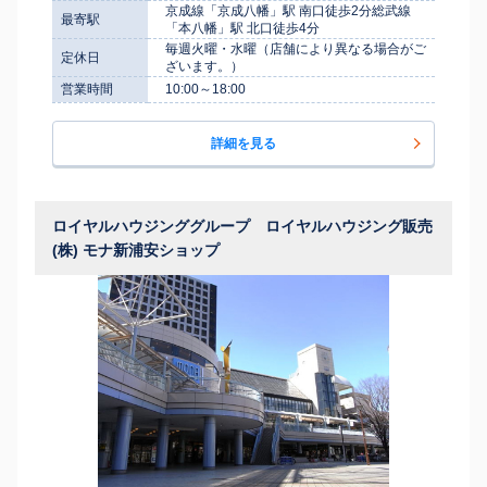
京成線「京成八幡」駅 南口徒歩2分総武線
最寄駅
「本八幡」駅 北口徒歩4分
毎週火曜・水曜（店舗により異なる場合がご
定休日
ざいます。）
営業時間
10:00～18:00
詳細を見る
ロイヤルハウジンググループ ロイヤルハウジング販売
(株) モナ新浦安ショップ