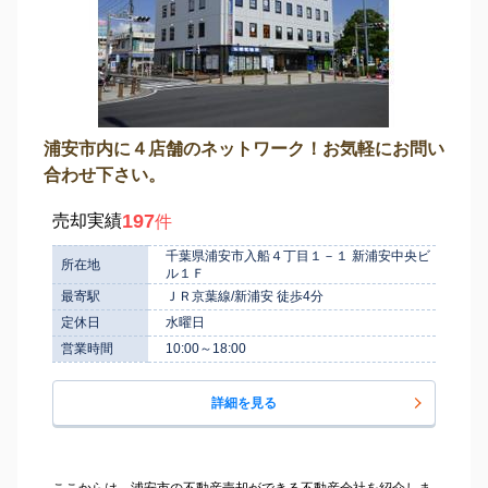
浦安市内に４店舗のネットワーク！お気軽にお問い
合わせ下さい。
197
売却実績
件
千葉県浦安市入船４丁目１－１ 新浦安中央ビ
所在地
ル１Ｆ
最寄駅
ＪＲ京葉線/新浦安 徒歩4分
定休日
水曜日
営業時間
10:00～18:00
詳細を見る
ここからは、浦安市の不動産売却ができる不動産会社を紹介しま