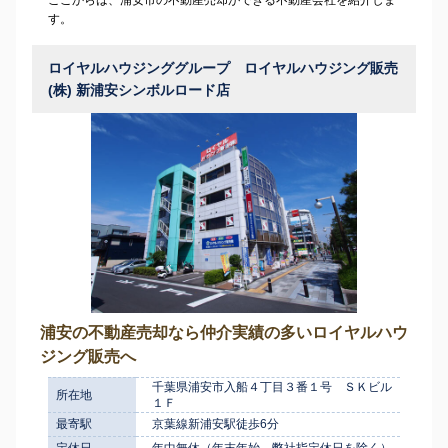
す。
ロイヤルハウジンググループ ロイヤルハウジング販売
(株) 新浦安シンボルロード店
浦安の不動産売却なら仲介実績の多いロイヤルハウ
ジング販売へ
千葉県浦安市入船４丁目３番１号 ＳＫビル
所在地
１Ｆ
最寄駅
京葉線新浦安駅徒歩6分
定休日
年中無休（年末年始、弊社指定休日を除く）