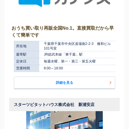
おうち買い取り再販全国No.1。直接買取だから早
くて簡単です
千葉県千葉市中央区道場南2-2-3 脩和ビル
所在地
101号室
最寄駅
JR総武本線「東千葉」駅
定休日
毎週水曜、第一・第三・第五火曜
営業時間
9:00～18:00
詳細を見る
スターツピタットハウス株式会社 新浦安店