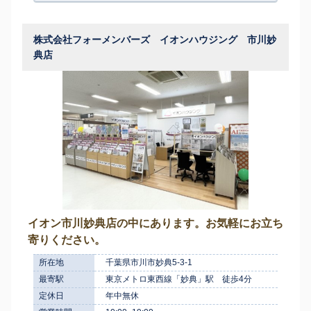
株式会社フォーメンバーズ イオンハウジング 市川妙
典店
イオン市川妙典店の中にあります。お気軽にお立ち
寄りください。
所在地
千葉県市川市妙典5-3-1
最寄駅
東京メトロ東西線「妙典」駅 徒歩4分
定休日
年中無休