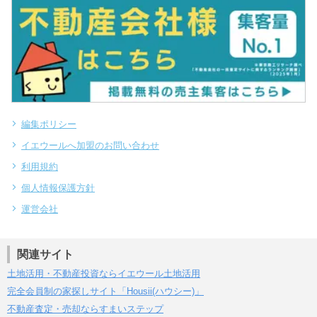
編集ポリシー
イエウールへ加盟のお問い合わせ
利用規約
個人情報保護方針
運営会社
関連サイト
土地活用・不動産投資ならイエウール土地活用
完全会員制の家探しサイト「Housii(ハウシー)」
不動産査定・売却ならすまいステップ