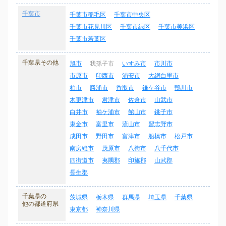
千葉市
千葉市稲毛区
千葉市中央区
千葉市花見川区
千葉市緑区
千葉市美浜区
千葉市若葉区
千葉県その他
旭市
我孫子市
いすみ市
市川市
市原市
印西市
浦安市
大網白里市
柏市
勝浦市
香取市
鎌ケ谷市
鴨川市
木更津市
君津市
佐倉市
山武市
白井市
袖ケ浦市
館山市
銚子市
東金市
富里市
流山市
習志野市
成田市
野田市
富津市
船橋市
松戸市
南房総市
茂原市
八街市
八千代市
四街道市
夷隅郡
印旛郡
山武郡
長生郡
千葉県の
茨城県
栃木県
群馬県
埼玉県
千葉県
他の都道府県
東京都
神奈川県