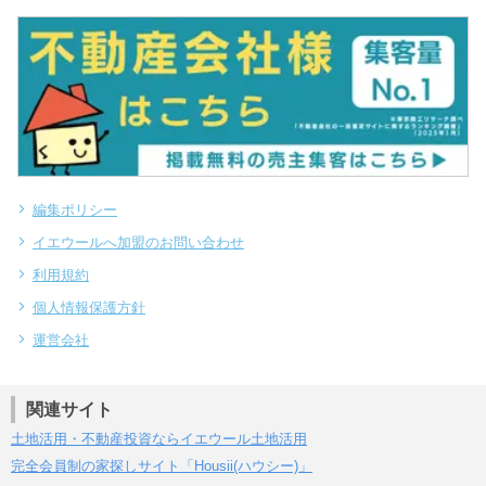
編集ポリシー
イエウールへ加盟のお問い合わせ
利用規約
個人情報保護方針
運営会社
関連サイト
土地活用・不動産投資ならイエウール土地活用
完全会員制の家探しサイト「Housii(ハウシー)」