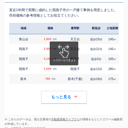
直近1年間で実際に成約した我孫子市の一戸建て事例を用意しました。
売却価格の参考情報としてお役立てください。
地域
価格
最寄駅
駅徒歩
土地面積
延床
青山台
1,800
天王台
15
145
65
徒歩
分
㎡
万円
我孫子
2,800
天王台
21
145
100
徒歩
分
㎡
万円
我孫子
3,100
我孫子
5
105
100
徒歩
分
㎡
万円
我孫子
1,600
我孫子
12
280
145
徒歩
分
㎡
万円
新木
780
新木(千葉)
18
175
130
徒歩
分
㎡
万円
もっと見る
※ これらのデータは、国土交通省の
不動産情報ライブラリ
の情報をもとにイエウール編集部
が作成しています。