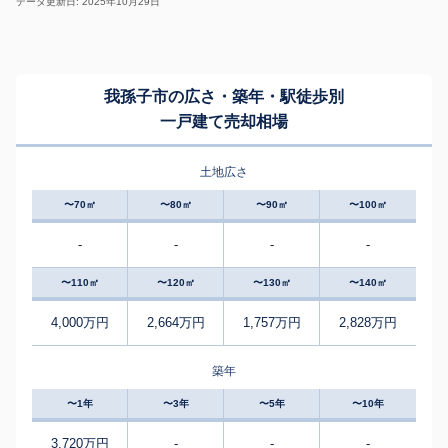
データ更新日: 2025年10月29日
我孫子市の広さ・築年・駅徒歩別
一戸建て売却相場
土地広さ
〜70㎡
〜80㎡
〜90㎡
〜100㎡
-
-
-
-
〜110㎡
〜120㎡
〜130㎡
〜140㎡
4,000万円
2,664万円
1,757万円
2,828万円
築年
〜1年
〜3年
〜5年
〜10年
3,720万円
-
-
-