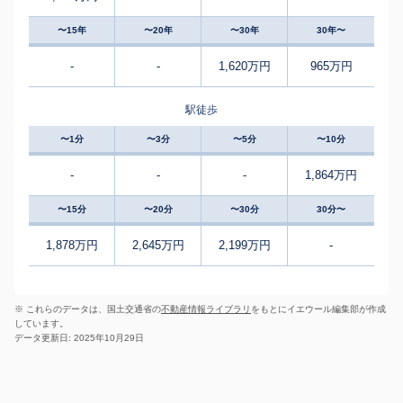
〜15年
〜20年
〜30年
30年〜
-
-
1,620万円
965万円
駅徒歩
〜1分
〜3分
〜5分
〜10分
-
-
-
1,864万円
〜15分
〜20分
〜30分
30分〜
1,878万円
2,645万円
2,199万円
-
※ これらのデータは、国土交通省の
不動産情報ライブラリ
をもとにイエウール編集部が作成
しています。
データ更新日: 2025年10月29日