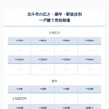
北斗市の広さ・築年・駅徒歩別
一戸建て売却相場
土地広さ
〜70㎡
〜80㎡
〜90㎡
〜100㎡
-
-
-
-
〜110㎡
〜120㎡
〜130㎡
〜140㎡
-
-
-
-
築年
〜1年
〜3年
〜5年
〜10年
2,528万円
-
-
-
〜15年
〜20年
〜30年
30年〜