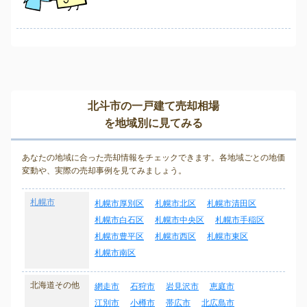
北斗市の一戸建て売却相場
を地域別に見てみる
あなたの地域に合った売却情報をチェックできます。各地域ごとの地価
変動や、実際の売却事例を見てみましょう。
札幌市
札幌市厚別区
札幌市北区
札幌市清田区
札幌市白石区
札幌市中央区
札幌市手稲区
札幌市豊平区
札幌市西区
札幌市東区
札幌市南区
北海道その他
網走市
石狩市
岩見沢市
恵庭市
江別市
小樽市
帯広市
北広島市