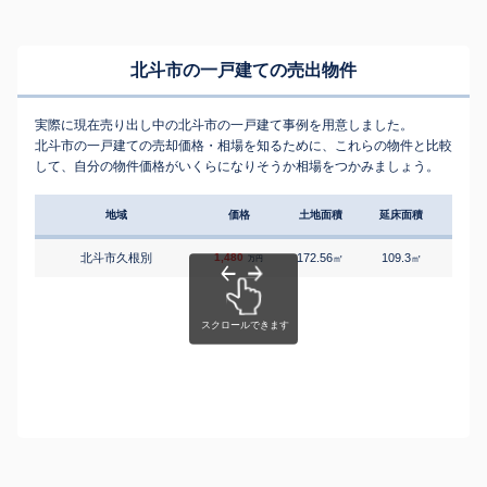
北斗市の一戸建ての売出物件
実際に現在売り出し中の北斗市の一戸建て事例を用意しました。
北斗市の一戸建ての売却価格・相場を知るために、これらの物件と比較
して、自分の物件価格がいくらになりそうか相場をつかみましょう。
地域
価格
土地面積
延床面積
築年
北斗市久根別
1,480
172.56
109.3
2
㎡
㎡
築
万円