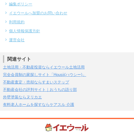
編集ポリシー
イエウールへ加盟のお問い合わせ
利用規約
個人情報保護方針
運営会社
関連サイト
土地活用・不動産投資ならイエウール土地活用
完全会員制の家探しサイト「Housii(ハウシー)」
不動産査定・売却ならすまいステップ
不動産会社の評判サイト｜おうちの語り部
外壁塗装ならヌリカエ
有料老人ホームを探すならケアスル 介護