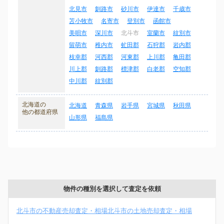
北見市
釧路市
砂川市
伊達市
千歳市
苫小牧市
名寄市
登別市
函館市
美唄市
深川市
北斗市
室蘭市
紋別市
留萌市
稚内市
虻田郡
石狩郡
岩内郡
枝幸郡
河西郡
河東郡
上川郡
亀田郡
川上郡
釧路郡
標津郡
白老郡
空知郡
中川郡
紋別郡
北海道の
北海道
青森県
岩手県
宮城県
秋田県
他の都道府県
山形県
福島県
物件の種別を選択して査定を依頼
北斗市の不動産売却査定・相場
北斗市の土地売却査定・相場