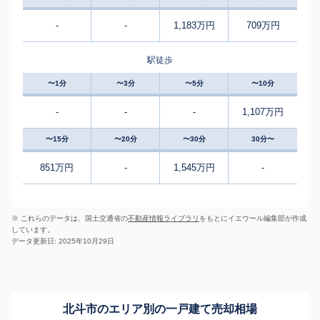
-
-
1,183万円
709万円
駅徒歩
〜1分
〜3分
〜5分
〜10分
-
-
-
1,107万円
〜15分
〜20分
〜30分
30分〜
851万円
-
1,545万円
-
※ これらのデータは、国土交通省の
不動産情報ライブラリ
をもとにイエウール編集部が作成
しています。
データ更新日: 2025年10月29日
北斗市のエリア別の一戸建て売却相場