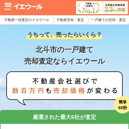
不動産一括査定のイエウール
不動産売却・査定
一戸建ての売却・査定
イエウール加盟希望の不動産会社様
うちって、売ったらいくら？
初めての方へ
北斗市の一戸建て
不動産売却の流れ
売却査定ならイエウール
不動産の売却・一括査定
家査定シミュレーター
お問い合わせ
簡単
60秒
厳選された最大6社が査定