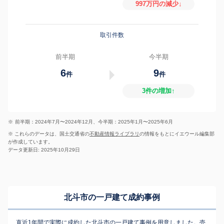
997万円の減少↓
取引件数
前半期
今半期
6
9
件
件
3件の増加↑
※
前半期：2024年7月〜2024年12月、今半期：2025年1月〜2025年6月
※ これらのデータは、国土交通省の
不動産情報ライブラリ
の情報をもとにイエウール編集部
が作成しています。
データ更新日: 2025年10月29日
北斗市の一戸建て成約事例
直近1年間で実際に成約した北斗市の一戸建て事例を用意しました。売