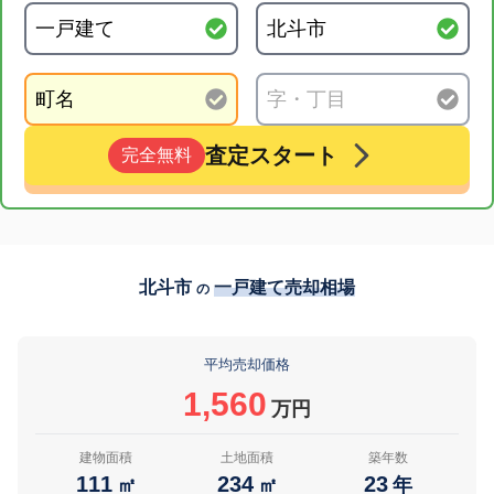
査定スタート
完全無料
北斗市
一戸建て売却相場
の
平均売却価格
1,560
万円
建物面積
土地面積
築年数
111
234
23
㎡
㎡
年