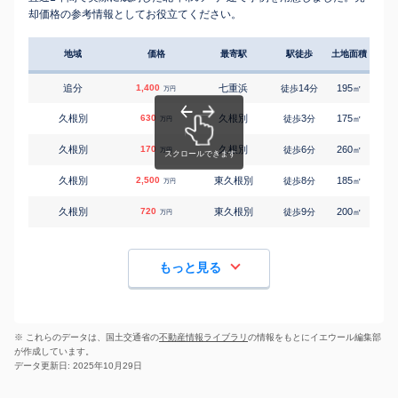
却価格の参考情報としてお役立てください。
地域
価格
最寄駅
駅徒歩
土地面積
延床
追分
1,400
七重浜
14
195
135
徒歩
分
㎡
万円
久根別
630
久根別
3
175
95
徒歩
分
㎡
万円
久根別
170
久根別
6
260
120
徒歩
分
㎡
万円
久根別
2,500
東久根別
8
185
110
徒歩
分
㎡
万円
久根別
720
東久根別
9
200
145
徒歩
分
㎡
万円
もっと見る
※ これらのデータは、国土交通省の
不動産情報ライブラリ
の情報をもとにイエウール編集部
が作成しています。
データ更新日: 2025年10月29日