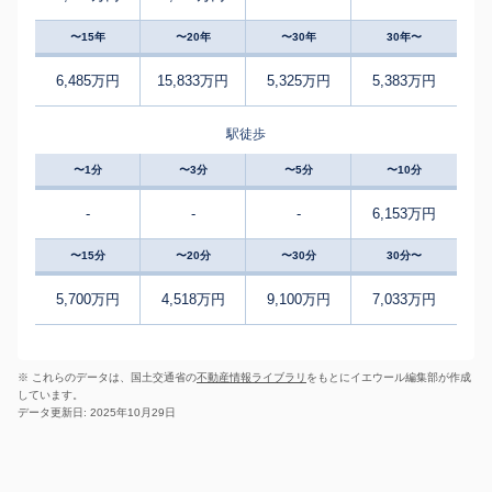
〜15年
〜20年
〜30年
30年〜
6,485万円
15,833万円
5,325万円
5,383万円
駅徒歩
〜1分
〜3分
〜5分
〜10分
-
-
-
6,153万円
〜15分
〜20分
〜30分
30分〜
5,700万円
4,518万円
9,100万円
7,033万円
※ これらのデータは、国土交通省の
不動産情報ライブラリ
をもとにイエウール編集部が作成
しています。
データ更新日: 2025年10月29日