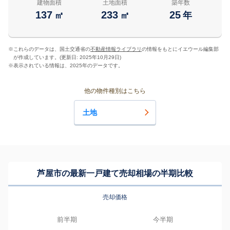
建物面積
土地面積
築年数
137
233
25
㎡
㎡
年
※
これらのデータは、国土交通省の
不動産情報ライブラリ
の情報をもとにイエウール編集部
が作成しています。(更新日: 2025年10月29日)
※
表示されている情報は、2025年のデータです。
他の物件種別はこちら
土地
芦屋市の最新一戸建て売却相場の半期比較
売却価格
前半期
今半期