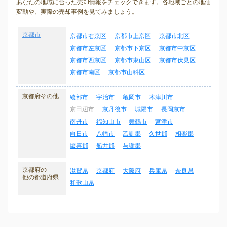
あなたの地域に合った売却情報をチェックできます。各地域ごとの地価
変動や、実際の売却事例を見てみましょう。
京都市
京都市右京区
京都市上京区
京都市北区
京都市左京区
京都市下京区
京都市中京区
京都市西京区
京都市東山区
京都市伏見区
京都市南区
京都市山科区
京都府その他
綾部市
宇治市
亀岡市
木津川市
京田辺市
京丹後市
城陽市
長岡京市
南丹市
福知山市
舞鶴市
宮津市
向日市
八幡市
乙訓郡
久世郡
相楽郡
綴喜郡
船井郡
与謝郡
京都府の
滋賀県
京都府
大阪府
兵庫県
奈良県
他の都道府県
和歌山県