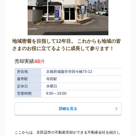
地域密着を目指して12年目。 これからも地域の皆
さまのお役に立てるように成長して参ります！
48
売却実績
件
所在地
京都府城陽市寺田今橋75-12
最寄駅
寺田駅
定休日
水曜日
営業時間
9:00～19:00
詳細を見る
ここからは、京田辺市の不動産売却ができる不動産会社を紹介し