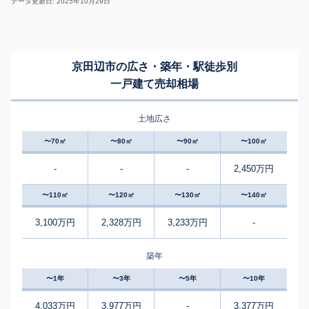
データ更新日: 2025年10月29日
京田辺市の広さ・築年・駅徒歩別
一戸建て売却相場
土地広さ
〜70㎡
〜80㎡
〜90㎡
〜100㎡
-
-
-
2,450万円
〜110㎡
〜120㎡
〜130㎡
〜140㎡
3,100万円
2,328万円
3,233万円
-
築年
〜1年
〜3年
〜5年
〜10年
4,033万円
3,977万円
-
3,377万円