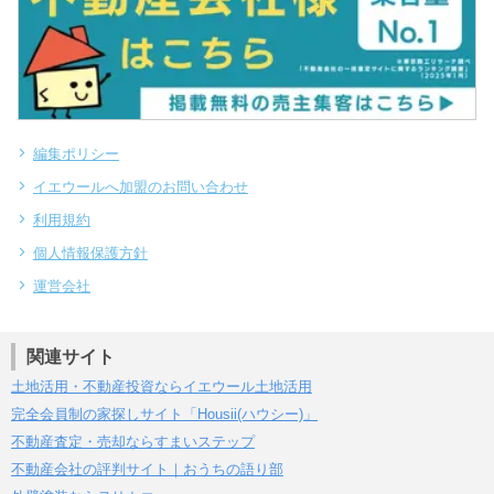
編集ポリシー
イエウールへ加盟のお問い合わせ
利用規約
個人情報保護方針
運営会社
関連サイト
土地活用・不動産投資ならイエウール土地活用
完全会員制の家探しサイト「Housii(ハウシー)」
不動産査定・売却ならすまいステップ
不動産会社の評判サイト｜おうちの語り部