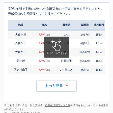
直近1年間で実際に成約した京田辺市の一戸建て事例を用意しました。
売却価格の参考情報としてお役立てください。
地域
価格
最寄駅
駅徒歩
土地面積
延床
大住ケ丘
2,300
大住
7
155
75
徒歩
分
㎡
万円
大住ケ丘
2,700
大住
8
170
85
徒歩
分
㎡
万円
大住ケ丘
1,800
大住
12
145
100
徒歩
分
㎡
万円
花住坂
3,400
松井山手
12
185
125
徒歩
分
㎡
万円
同志社山手
3,900
ＪＲ三山木
-
185
125
徒歩
分
㎡
万円
もっと見る
※ これらのデータは、国土交通省の
不動産情報ライブラリ
の情報をもとにイエウール編集部
が作成しています。