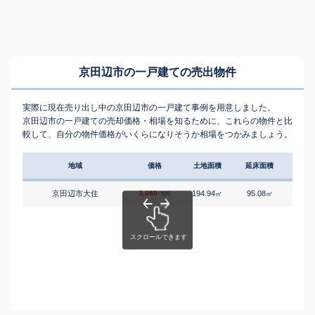
京田辺市の一戸建ての売出物件
実際に現在売り出し中の京田辺市の一戸建て事例を用意しました。
京田辺市の一戸建ての売却価格・相場を知るために、これらの物件と比
較して、自分の物件価格がいくらになりそうか相場をつかみましょう。
地域
価格
土地面積
延床面積
築年
京田辺市大住
3,480
194.94
95.08
4
㎡
㎡
築
万円