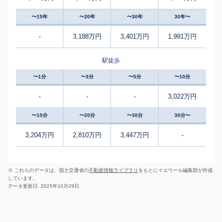
〜15年
〜20年
〜30年
30年〜
-
3,188万円
3,401万円
1,991万円
駅徒歩
〜1分
〜3分
〜5分
〜10分
-
-
-
3,022万円
〜15分
〜20分
〜30分
30分〜
3,204万円
2,810万円
3,447万円
-
※ これらのデータは、国土交通省の
不動産情報ライブラリ
をもとにイエウール編集部が作成
しています。
データ更新日: 2025年10月29日