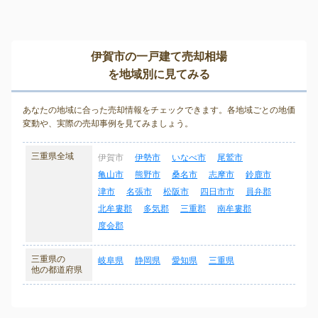
伊賀市の一戸建て売却相場
を地域別に見てみる
あなたの地域に合った売却情報をチェックできます。各地域ごとの地価
変動や、実際の売却事例を見てみましょう。
三重県全域
伊賀市
伊勢市
いなべ市
尾鷲市
亀山市
熊野市
桑名市
志摩市
鈴鹿市
津市
名張市
松阪市
四日市市
員弁郡
北牟婁郡
多気郡
三重郡
南牟婁郡
度会郡
三重県の
岐阜県
静岡県
愛知県
三重県
他の都道府県