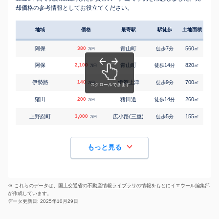
却価格の参考情報としてお役立てください。
地域
価格
最寄駅
駅徒歩
土地面積
延床
阿保
380
青山町
7
560
180
徒歩
分
㎡
万円
阿保
2,100
青山町
14
820
270
徒歩
分
㎡
万円
伊勢路
140
伊賀上津
9
700
175
徒歩
分
㎡
万円
猪田
200
猪田道
14
260
95
徒歩
分
㎡
万円
上野忍町
3,000
広小路(三重)
5
155
155
徒歩
分
㎡
万円
もっと見る
※ これらのデータは、国土交通省の
不動産情報ライブラリ
の情報をもとにイエウール編集部
が作成しています。
データ更新日: 2025年10月29日