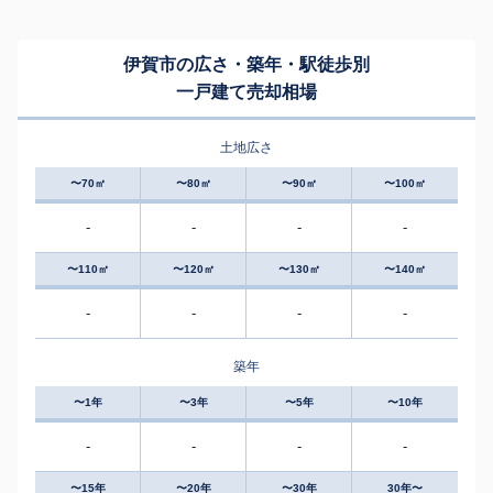
伊賀市の広さ・築年・駅徒歩別
一戸建て売却相場
土地広さ
〜70㎡
〜80㎡
〜90㎡
〜100㎡
-
-
-
-
〜110㎡
〜120㎡
〜130㎡
〜140㎡
-
-
-
-
築年
〜1年
〜3年
〜5年
〜10年
-
-
-
-
〜15年
〜20年
〜30年
30年〜