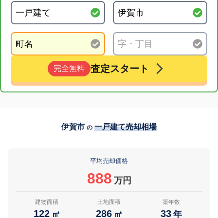
査定スタート
完全無料
伊賀市
一戸建て売却相場
の
平均売却価格
888
万円
建物面積
土地面積
築年数
122
286
33
㎡
㎡
年