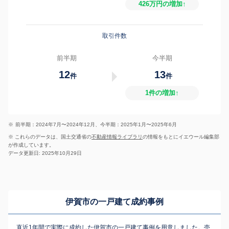
426万円の増加↑
取引件数
前半期
今半期
12
13
件
件
1件の増加↑
※
前半期：2024年7月〜2024年12月、今半期：2025年1月〜2025年6月
※ これらのデータは、国土交通省の
不動産情報ライブラリ
の情報をもとにイエウール編集部
が作成しています。
データ更新日: 2025年10月29日
伊賀市の一戸建て成約事例
直近1年間で実際に成約した伊賀市の一戸建て事例を用意しました。売