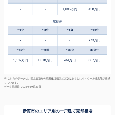
-
-
1,086万円
458万円
駅徒歩
〜1分
〜3分
〜5分
〜10分
-
-
-
773万円
〜15分
〜20分
〜30分
30分〜
1,189万円
1,018万円
944万円
867万円
※ これらのデータは、国土交通省の
不動産情報ライブラリ
をもとにイエウール編集部が作成
しています。
データ更新日: 2025年10月29日
伊賀市のエリア別の一戸建て売却相場