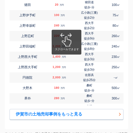
12
徒歩
分
猪田道
猪田
20
100
㎡
万円
新堂
-
徒歩
分
㎡
㎡
下柘植
300
-
110
万円
20
徒歩
分
広小路(三重)
上野伊予町
100
75
㎡
万円
新堂
2
徒歩
分
㎡
㎡
下柘植
110
1200
250
万円
21
徒歩
分
西大手
上野幸坂町
240
80
㎡
万円
桑町
2
徒歩
分
㎡
㎡
下友生
980
210
110
万円
-
徒歩
分
西大手
上野忍町
220
260
㎡
万円
桑町
9
徒歩
分
㎡
㎡
下友生
2,000
210
110
万円
-
徒歩
分
広小路(三重)
上野田端町
1,200
240
㎡
万円
桑町
8
徒歩
分
㎡
㎡
白樫
55
400
110
万円
-
徒歩
分
西大手
上野西大手町
1,400
230
㎡
万円
新堂
3
徒歩
分
㎡
㎡
新堂
400
450
50
万円
4
徒歩
分
西大手
上野西大手町
1,200
250
㎡
万円
伊賀上野
3
徒歩
分
㎡
㎡
諏訪
1,700
910
140
万円
-
徒歩
分
佐那具
円徳院
2,000
-
㎡
万円
新堂
25
徒歩
分
㎡
㎡
楯岡
700
370
180
万円
10
徒歩
分
桑町
大野木
180
500
㎡
万円
西大手
-
徒歩
分
㎡
㎡
長田
150
300
95
万円
-
徒歩
分
桑町
界外
280
300
㎡
万円
広小路(三重)
-
徒歩
分
㎡
㎡
服部町
1,800
280
140
万円
16
徒歩
分
上林
上神戸
100
330
㎡
万円
新居
19
徒歩
分
㎡
㎡
東高倉
1,600
380
135
伊賀市の土地売却事例をもっと見る
万円
7
徒歩
分
美旗
上神戸
43
140
㎡
万円
上野市
18
徒歩
分
㎡
㎡
平野城北町
3,100
175
145
万円
14
徒歩
分
美旗
上神戸
30
290
㎡
万円
20
徒歩
分