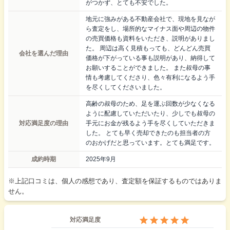
がつかず、とても不安でした。
地元に強みがある不動産会社で、現地を見なが
ら査定をし、場所的なマイナス面や周辺の物件
の売買価格も資料をいただき、説明がありまし
た。 周辺は高く見積もっても、どんどん売買
会社を選んだ理由
価格が下がっている事も説明があり、納得して
お願いすることができました。 また叔母の事
情も考慮してくださり、色々有利になるよう手
を尽くしてくださいました。
高齢の叔母のため、足を運ぶ回数が少なくなる
ように配慮していただいたり、少しでも叔母の
対応満足度の理由
手元にお金が残るよう手を尽くしていただきま
した。 とても早く売却できたのも担当者の方
のおかげだと思っています。とても満足です。
成約時期
2025年9月
※上記口コミは、個人の感想であり、査定額を保証するものではありま
せん。
対応満足度