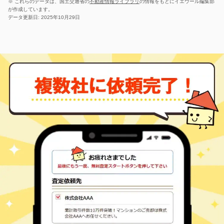
※ これらのデータは、国土交通省の
不動産情報ライブラリ
の情報をもとにイエウール編集部
美旗
が作成しています。
上神戸
50
145
㎡
万円
25
徒歩
分
データ更新日: 2025年10月29日
美旗
上神戸
200
770
㎡
万円
29
徒歩
分
桑町
上之庄
600
990
㎡
万円
-
徒歩
分
猪田道
上之庄
26
170
㎡
万円
-
徒歩
分
佐那具
川西
30
150
㎡
万円
-
徒歩
分
佐那具
川西
45
140
㎡
万円
-
徒歩
分
青山町
桐ケ丘
280
200
㎡
万円
-
徒歩
分
青山町
桐ケ丘
150
200
㎡
万円
28
徒歩
分
桑町
久米町
50
200
㎡
万円
8
徒歩
分
佐那具
佐那具町
3,000
1200
㎡
万円
11
徒歩
分
桑町
四十九町
800
260
㎡
万円
8
徒歩
分
柘植
柘植町
25
190
㎡
万円
11
徒歩
分
柘植
柘植町
20
115
㎡
万円