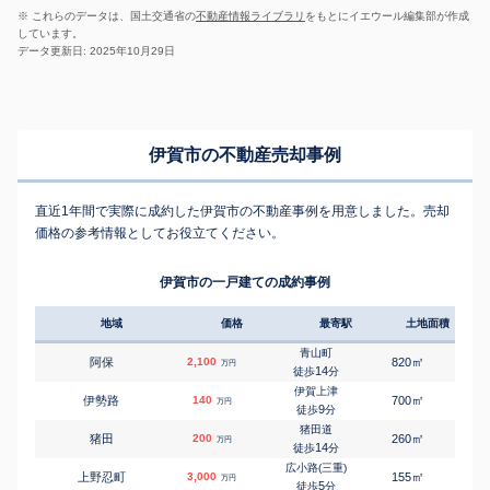
※ これらのデータは、国土交通省の
不動産情報ライブラリ
をもとにイエウール編集部が作成
しています。
データ更新日: 2025年10月29日
伊賀市の不動産売却事例
直近1年間で実際に成約した伊賀市の不動産事例を用意しました。売却
価格の参考情報としてお役立てください。
伊賀市の一戸建ての成約事例
地域
価格
最寄駅
土地面積
延床
青山町
㎡
㎡
阿保
2,100
820
270
万円
14
徒歩
分
伊賀上津
㎡
㎡
伊勢路
140
700
175
万円
9
徒歩
分
猪田道
㎡
㎡
猪田
200
260
95
万円
14
徒歩
分
広小路(三重)
㎡
㎡
上野忍町
3,000
155
155
万円
5
徒歩
分