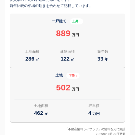
前年比較の相場の動きを合わせて記載しています。
一戸建て
上昇 ↑
889
万円
土地面積
建物面積
築年数
286
122
33
㎡
㎡
年
土地
下降 ↓
502
万円
土地面積
坪単価
462
4
㎡
万円
「不動産情報ライブラリ」の情報を元に集計
2025年10月29日更新