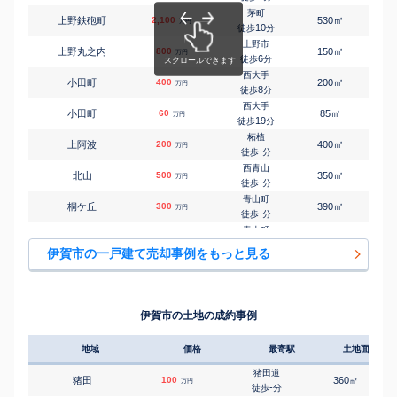
茅町
㎡
㎡
上野鉄砲町
2,100
530
200
万円
10
徒歩
分
上野市
㎡
㎡
上野丸之内
800
150
125
万円
6
徒歩
分
西大手
㎡
㎡
小田町
400
200
50
万円
8
徒歩
分
西大手
㎡
㎡
小田町
60
85
80
万円
19
徒歩
分
柘植
㎡
㎡
上阿波
200
400
165
万円
-
徒歩
分
西青山
㎡
㎡
北山
500
350
65
万円
-
徒歩
分
青山町
㎡
㎡
桐ケ丘
300
390
105
万円
-
徒歩
分
青山町
㎡
㎡
桐ケ丘
650
190
100
万円
-
徒歩
分
伊賀市の一戸建て売却事例をもっと見る
青山町
㎡
㎡
桐ケ丘
580
190
90
万円
-
徒歩
分
青山町
㎡
㎡
桐ケ丘
510
180
125
万円
-
徒歩
分
伊賀市の土地の成約事例
青山町
㎡
㎡
桐ケ丘
400
195
120
万円
29
徒歩
分
地域
価格
最寄駅
土地面積
青山町
㎡
㎡
桐ケ丘
270
195
95
万円
29
徒歩
分
猪田道
猪田
100
360
㎡
万円
桑町
-
徒歩
分
㎡
㎡
四十九町
780
360
240
万円