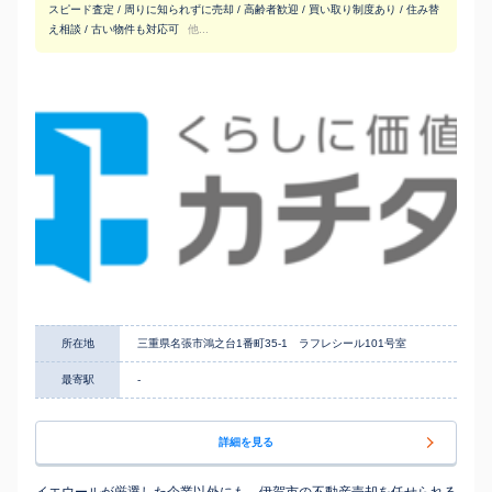
スピード査定 / 周りに知られずに売却 / 高齢者歓迎 / 買い取り制度あり / 住み替
え相談 / 古い物件も対応可
他...
所在地
三重県名張市鴻之台1番町35-1 ラフレシール101号室
最寄駅
-
詳細を見る