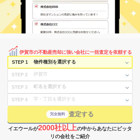
11
徒歩
分
柘植
柘植町
60
165
㎡
万円
23
徒歩
分
広小路(三重)
寺田
500
1500
㎡
万円
-
徒歩
分
猪田道
治田
6,000
-
㎡
万円
-
徒歩
分
伊賀市の不動産売却に強い会社に一括査定を依頼する
STEP 1
STEP 2
STEP 3
STEP 4
査定する
完全無料
2000社以上
イエウールが
の中からあなたにピッタ
リの会社をご紹介