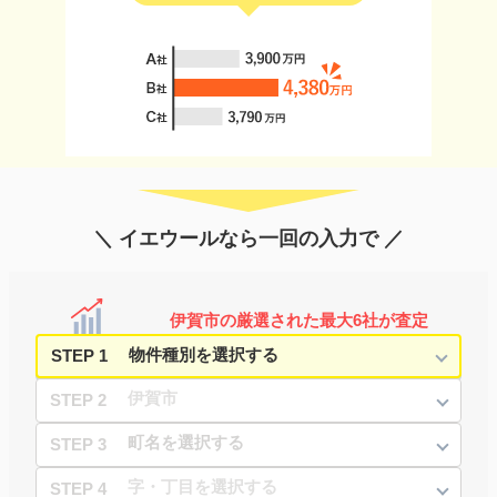
＼ イエウールなら一回の入力で ／
伊賀市の厳選された最大6社が査定
STEP 1
STEP 2
STEP 3
STEP 4