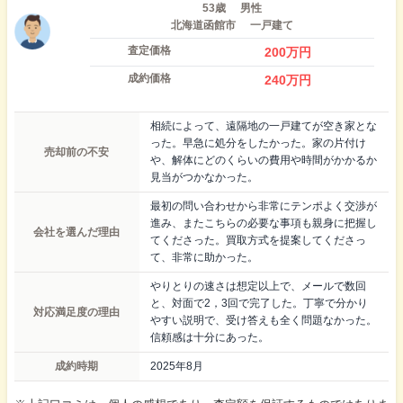
53歳
男性
北海道函館市
一戸建て
査定価格
200
万円
成約価格
240
万円
相続によって、遠隔地の一戸建てが空き家とな
った。早急に処分をしたかった。家の片付け
売却前の不安
や、解体にどのくらいの費用や時間がかかるか
見当がつかなかった。
最初の問い合わせから非常にテンポよく交渉が
進み、またこちらの必要な事項も親身に把握し
会社を選んだ理由
てくださった。買取方式を提案してくださっ
て、非常に助かった。
やりとりの速さは想定以上で、メールで数回
と、対面で2，3回で完了した。丁寧で分かり
対応満足度の理由
やすい説明で、受け答えも全く問題なかった。
信頼感は十分にあった。
成約時期
2025年8月