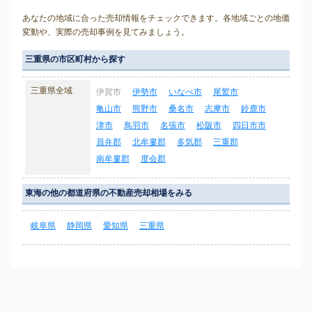
あなたの地域に合った売却情報をチェックできます。各地域ごとの地価
変動や、実際の売却事例を見てみましょう。
三重県の市区町村から探す
三重県全域
伊賀市
伊勢市
いなべ市
尾鷲市
亀山市
熊野市
桑名市
志摩市
鈴鹿市
津市
鳥羽市
名張市
松阪市
四日市市
員弁郡
北牟婁郡
多気郡
三重郡
南牟婁郡
度会郡
東海の他の都道府県の不動産売却相場をみる
岐阜県
静岡県
愛知県
三重県