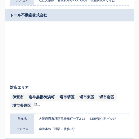
アクセス
近鉄大阪線 名張駅からバスで4分 市立病院すぐそば
トール不動産株式会社
対応エリア
伊賀市
南牟婁郡御浜町
堺市堺区
堺市東区
堺市南区
他...
堺市美原区
所在地
大阪府堺市堺区竜神橋町一丁2-16 ISE伊勢住宅ビル2F
アクセス
南海本線「堺駅」徒歩3分