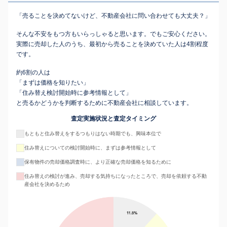
「売ることを決めてないけど、不動産会社に問い合わせても大丈夫？」
そんな不安をもつ方もいらっしゃると思います。でもご安心ください。
実際に売却した人のうち、最初から売ることを決めていた人は4割程度
です。
約6割の人は
「まずは価格を知りたい」
「住み替え検討開始時に参考情報として」
と売るかどうかを判断するために不動産会社に相談しています。
査定実施状況と査定タイミング
もともと住み替えをするつもりはない時期でも、興味本位で
住み替えについての検討開始時に、まずは参考情報として
保有物件の売却価格調査時に、より正確な売却価格を知るために
住み替えの検討が進み、売却する気持ちになったところで、売却を依頼する不動
産会社を決めるため