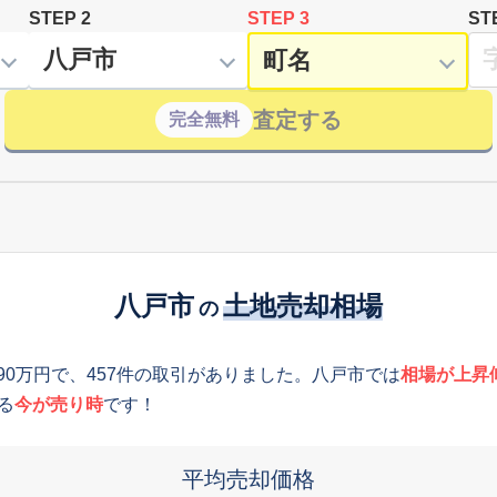
STEP 2
STEP 3
ST
査定する
完全無料
八戸市
土地売却相場
の
290万円で、457件の取引がありました。八戸市では
相場が上昇
る
今が売り時
です！
平均売却価格