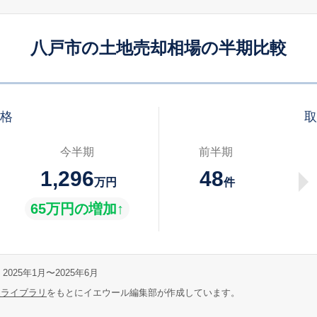
八戸市の土地売却相場の半期比較
価格
取
今半期
前半期
1,296
48
万円
件
65万円の増加↑
2025年1月〜2025年6月
報ライブラリ
をもとにイエウール編集部が作成しています。