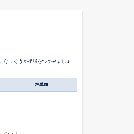
-
-
-
-
-
-
になりそうか相場をつかみましょ
-
-
-
坪単価
-
-
-
-
-
-