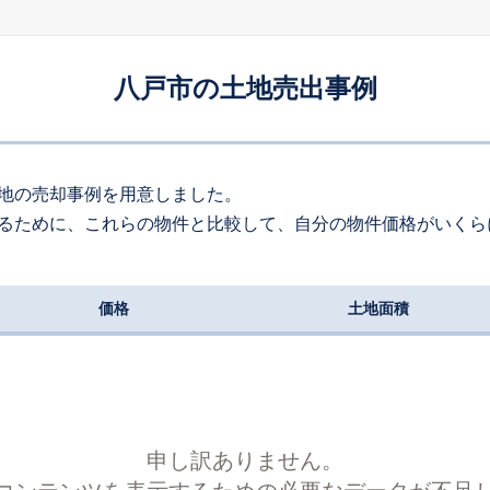
660
約
㎡
100
万円
2026
4
-
18
年
月
万円
八戸市の土地売出事例
200
約
㎡
90
万円
2026
4
-
14
年
月
万円
230
約
㎡
地の売却事例を用意しました。
るために、これらの物件と比較して、自分の物件価格がいくら
20
万円
2026
4
-
9
年
月
万円
200
約
㎡
価格
土地面積
050
万円
2026
4
-
15
年
月
万円
230
約
㎡
50
万円
2026
4
-
5
年
月
万円
210
約
㎡
申し訳ありません。