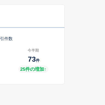
引件数
今半期
73
件
25件の増加↑