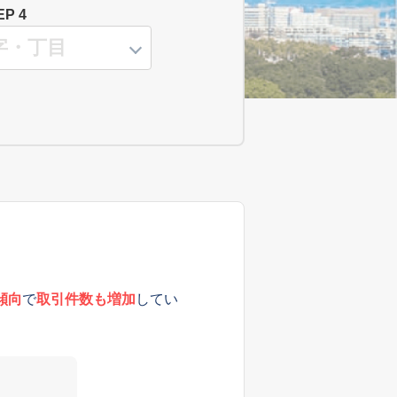
EP 4
傾向
で
取引件数も増加
してい