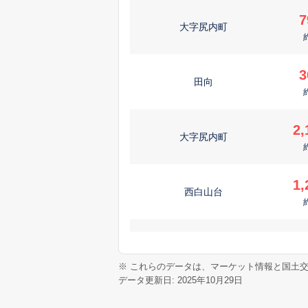
7
大字尻内町
3
田向
2,
大字尻内町
1,
西白山台
1,
湊高台
※ これらのデータは、マーケット情報と国土
データ更新日: 2025年10月29日
3,
類家