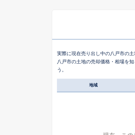
1,
大字尻内町
9
南白山台
実際に現在売り出し中の八戸市の土
八戸市の土地の売却価格・相場を知
5
う。
大字市川町
地域
1,
柏崎
3
大字市川町