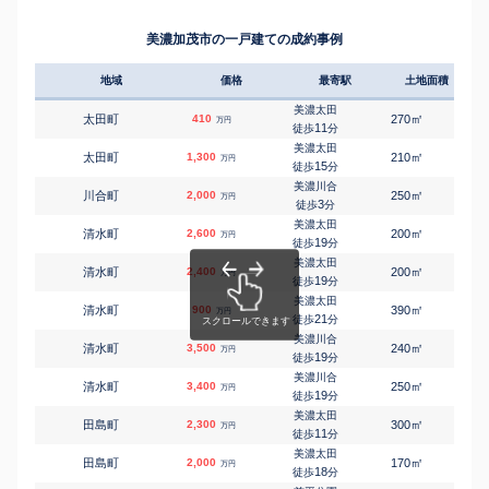
美濃加茂市の一戸建ての成約事例
地域
価格
最寄駅
土地面積
延床
美濃太田
㎡
㎡
太田町
410
270
85
万円
11
徒歩
分
美濃太田
㎡
㎡
太田町
1,300
210
105
万円
15
徒歩
分
美濃川合
㎡
㎡
川合町
2,000
250
100
万円
3
徒歩
分
美濃太田
㎡
㎡
清水町
2,600
200
110
万円
19
徒歩
分
美濃太田
㎡
㎡
清水町
2,400
200
110
万円
19
徒歩
分
美濃太田
㎡
㎡
清水町
900
390
125
万円
21
徒歩
分
美濃川合
㎡
㎡
清水町
3,500
240
115
万円
19
徒歩
分
美濃川合
㎡
㎡
清水町
3,400
250
110
万円
19
徒歩
分
美濃太田
㎡
㎡
田島町
2,300
300
105
万円
11
徒歩
分
美濃太田
㎡
㎡
田島町
2,000
170
100
万円
18
徒歩
分