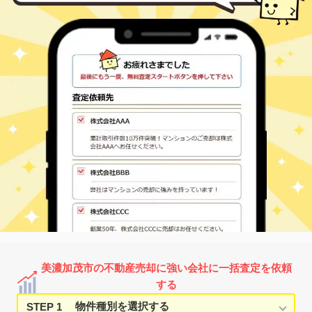
美濃太田
山手町
1,200
230
㎡
万円
8
徒歩
分
美濃加茂市の不動産売却に強い会社に一括査定を依頼
する
STEP 1