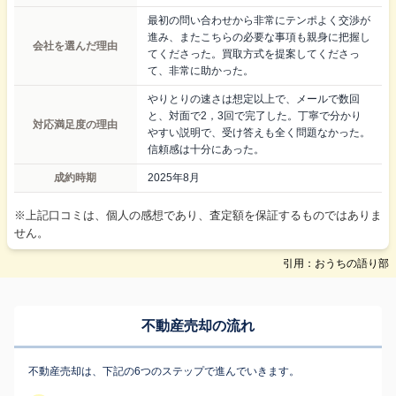
最初の問い合わせから非常にテンポよく交渉が
進み、またこちらの必要な事項も親身に把握し
会社を選んだ理由
てくださった。買取方式を提案してくださっ
て、非常に助かった。
やりとりの速さは想定以上で、メールで数回
と、対面で2，3回で完了した。丁寧で分かり
対応満足度の理由
やすい説明で、受け答えも全く問題なかった。
信頼感は十分にあった。
成約時期
2025年8月
※上記口コミは、個人の感想であり、査定額を保証するものではありま
せん。
引用：おうちの語り部
不動産売却の流れ
不動産売却は、下記の6つのステップで進んでいきます。