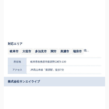
対応エリア
他...
岐阜市
大垣市
多治見市
関市
美濃市
瑞浪市
所在地
岐阜県各務原市蘇原野口町5-130
アクセス
JR高山本線「蘇原駅」徒歩7分
株式会社サンエイライブ