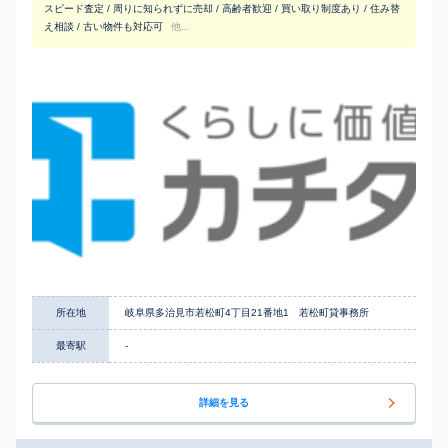
スピード査定 / 周りに知られずに売却 / 高齢者歓迎 / 買い取り制度あり / 住み替
え相談 / 古い物件も対応可
他...
所在地
岐阜県多治見市若松町4丁目21番地1 若松町貸事務所
最寄駅
-
詳細を見る