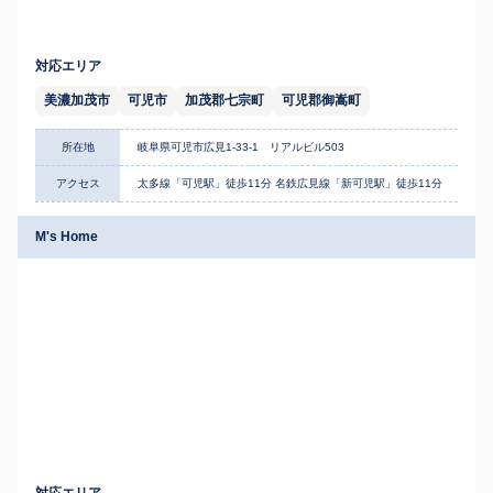
対応エリア
美濃加茂市
可児市
加茂郡七宗町
可児郡御嵩町
所在地
岐阜県可児市広見1-33-1 リアルビル503
アクセス
太多線「可児駅」徒歩11分 名鉄広見線「新可児駅」徒歩11分
M's Home