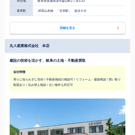
所在地
岐阜県美濃加茂市森山町2丁目3-32
最寄駅
JR高山本線 「古井駅」 徒歩６分
詳細を見る
丸ス産業株式会社 本店
建設の技術を活かす、岐阜の土地・不動産買取
会社特徴
周りに知られずに売却 / 不動産相続の相談可 / リフォーム・建築相談 / 買い取り
制度あり / 住み替え相談 / 古い物件も対応可