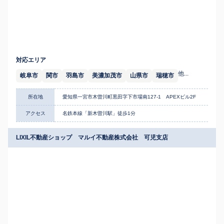
対応エリア
他...
岐阜市
関市
羽島市
美濃加茂市
山県市
瑞穂市
所在地
愛知県一宮市木曽川町黒田字下市場南127-1 APEXビル2F
アクセス
名鉄本線「新木曽川駅」徒歩1分
LIXIL不動産ショップ マルイ不動産株式会社 可児支店