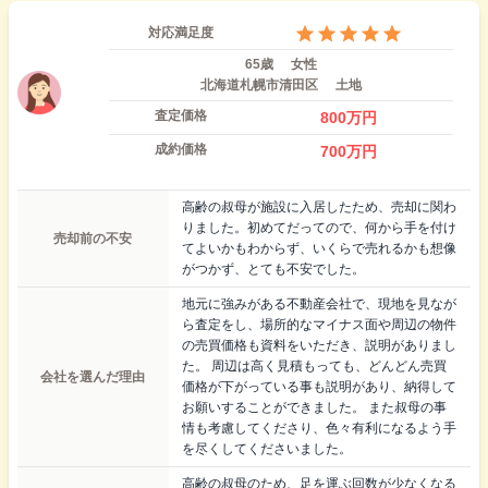
対応満足度
65歳
女性
北海道札幌市清田区
土地
査定価格
800
万円
成約価格
700
万円
高齢の叔母が施設に入居したため、売却に関わ
りました。初めてだってので、何から手を付け
売却前の不安
てよいかもわからず、いくらで売れるかも想像
がつかず、とても不安でした。
地元に強みがある不動産会社で、現地を見なが
ら査定をし、場所的なマイナス面や周辺の物件
の売買価格も資料をいただき、説明がありまし
た。 周辺は高く見積もっても、どんどん売買
会社を選んだ理由
価格が下がっている事も説明があり、納得して
お願いすることができました。 また叔母の事
情も考慮してくださり、色々有利になるよう手
を尽くしてくださいました。
高齢の叔母のため、足を運ぶ回数が少なくなる