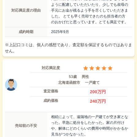
ように配慮していただいたり、少しでも叔母の
対応満足度の理由
手元にお金が残るよう手を尽くしていただきま
した。 とても早く売却できたのも担当者の方
のおかげだと思っています。とても満足です。
成約時期
2025年9月
※上記口コミは、個人の感想であり、査定額を保証するものではありま
せん。
対応満足度
53歳
男性
北海道函館市
一戸建て
査定価格
200
万円
成約価格
240
万円
相続によって、遠隔地の一戸建てが空き家とな
った。早急に処分をしたかった。家の片付け
売却前の不安
や、解体にどのくらいの費用や時間がかかるか
見当がつかなかった。