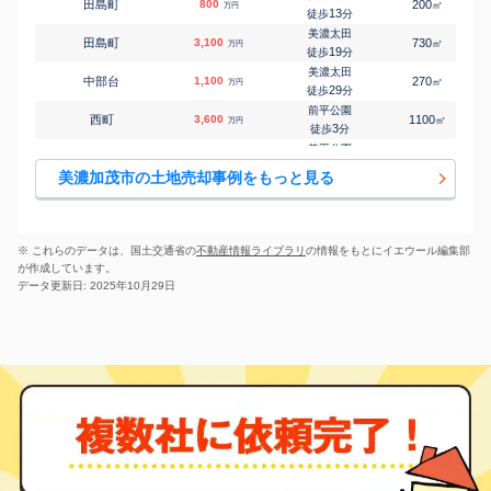
田島町
800
200
㎡
万円
13
徒歩
分
美濃太田
田島町
3,100
730
㎡
万円
19
徒歩
分
美濃太田
中部台
1,100
270
㎡
万円
29
徒歩
分
前平公園
西町
3,600
1100
㎡
万円
3
徒歩
分
前平公園
西町
2,400
-
㎡
万円
10
徒歩
分
美濃加茂市の土地売却事例をもっと見る
前平公園
西町
960
290
㎡
万円
13
徒歩
分
古井
本郷町
500
160
㎡
万円
14
徒歩
分
※ これらのデータは、国土交通省の
不動産情報ライブラリ
の情報をもとにイエウール編集部
古井
が作成しています。
本郷町
700
440
㎡
万円
21
徒歩
分
データ更新日: 2025年10月29日
美濃太田
本郷町
810
230
㎡
万円
24
徒歩
分
美濃太田
本郷町
220
720
㎡
万円
25
徒歩
分
前平公園
前平町
1,600
390
㎡
万円
9
徒歩
分
古井
牧野
500
360
㎡
万円
-
徒歩
分
古井
牧野
1,400
1100
㎡
万円
25
徒歩
分