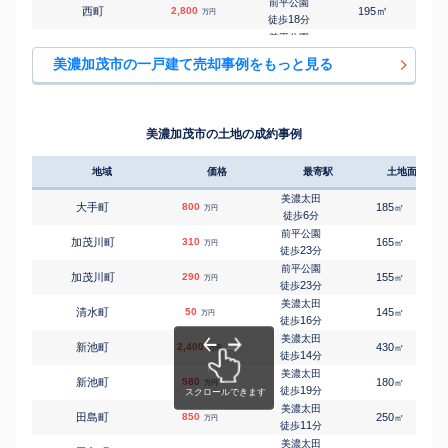
前平公園
㎡
㎡
西町
2,800
195
120
万円
18
徒歩
分
前平公園
㎡
㎡
深田町
1,200
155
105
万円
20
徒歩
分
美濃加茂市の一戸建て売却事例をもっと見る
美濃太田
㎡
㎡
深田町
450
110
120
万円
23
徒歩
分
古井
㎡
㎡
本郷町
1,800
165
95
万円
19
徒歩
分
美濃加茂市の土地の成約事例
美濃太田
㎡
㎡
本郷町
2,300
200
100
万円
26
徒歩
分
地域
価格
最寄駅
土地面積
美濃川合
㎡
㎡
本郷町
2,700
210
115
万円
18
徒歩
分
美濃太田
大手町
800
185
㎡
万円
古井
6
徒歩
分
㎡
㎡
森山町
3,300
195
100
万円
4
徒歩
分
前平公園
加茂川町
310
165
㎡
万円
古井
23
徒歩
分
㎡
㎡
森山町
2,200
195
100
万円
4
徒歩
分
前平公園
加茂川町
290
155
㎡
万円
古井
23
徒歩
分
㎡
㎡
森山町
2,200
195
100
万円
4
徒歩
分
美濃太田
清水町
50
145
㎡
万円
古井
16
徒歩
分
㎡
㎡
森山町
680
290
100
万円
10
徒歩
分
美濃太田
新池町
2,400
430
㎡
万円
古井
14
徒歩
分
㎡
㎡
森山町
2,200
280
105
万円
10
徒歩
分
美濃太田
新池町
580
180
㎡
万円
19
徒歩
分
美濃太田
田島町
850
250
㎡
万円
11
徒歩
分
美濃太田