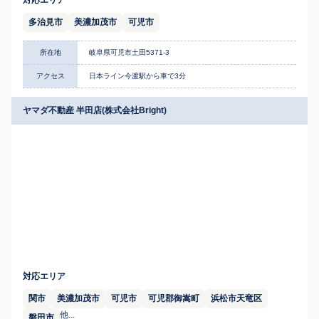
対応エリア
多治見市
美濃加茂市
可児市
所在地
岐阜県可児市土田5371-3
アクセス
日本ライン今渡駅から車で3分
ヤマダ不動産 半田店(株式会社Bright)
対応エリア
関市
美濃加茂市
可児市
可児郡御嵩町
浜松市天竜区
他...
磐田市