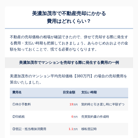
美濃加茂市で不動産売却にかかる
費用はどれくらい？
不動産の売却価格の相場が確認できたので、併せて売却する際に発生す
る費用・支払い時期も把握しておきましょう。あらかじめおおよその金
額を知っておくことで、慌てる必要がなくなります。
美濃加茂市でマンションを売却する際に発生する費用の一例
美濃加茂市のマンション平均売却価格【380万円】の場合の売却費用を
算出いたしました。
費用名
目安金額
支払い時期
①仲介手数料
19
契約時と引き渡し時に半額ずつ
万円
②印紙税
0
売買契約書の作成時
万円
③登記・抵当権抹消費用
1.1
移転登記時
万円