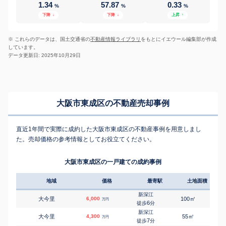
1.34
57.87
0.33
%
%
%
下降
↓
下降
↓
上昇
↑
※ これらのデータは、国土交通省の
不動産情報ライブラリ
をもとにイエウール編集部が作成
しています。
データ更新日: 2025年10月29日
大阪市東成区の不動産売却事例
直近1年間で実際に成約した大阪市東成区の不動産事例を用意しまし
た。売却価格の参考情報としてお役立てください。
大阪市東成区の一戸建ての成約事例
地域
価格
最寄駅
土地面積
延床
新深江
㎡
㎡
大今里
6,000
100
100
万円
6
徒歩
分
新深江
㎡
㎡
大今里
4,300
55
95
万円
7
徒歩
分