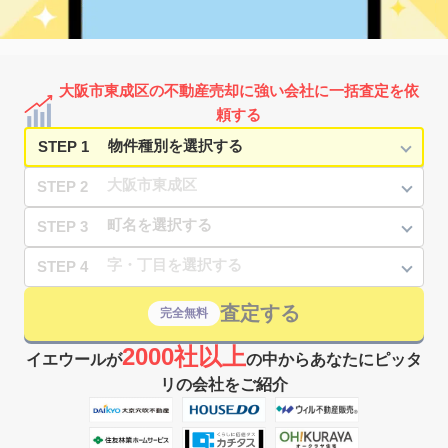
1,500
25
21
中道
㎡
築
年
万円
3
徒歩
分
森ノ宮
5,000
65
16
中道
㎡
築
年
万円
3
徒歩
分
森ノ宮
1,500
25
10
中道
㎡
築
年
万円
5
徒歩
分
大阪市東成区の不動産売却に強い会社に一括査定を依
森ノ宮
3,600
35
16
中道
㎡
築
年
万円
頼する
5
徒歩
分
STEP 1
STEP 2
STEP 3
STEP 4
査定する
完全無料
2000社以上
イエウールが
の中からあなたにピッタ
リの会社をご紹介