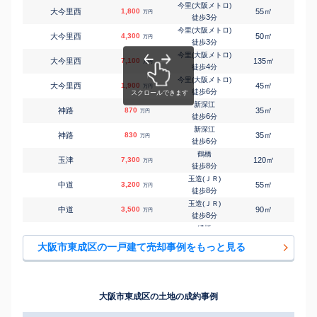
今里(大阪メトロ)
㎡
㎡
大今里西
1,800
55
70
万円
3
徒歩
分
今里(大阪メトロ)
㎡
㎡
大今里西
4,300
50
85
万円
3
徒歩
分
今里(大阪メトロ)
㎡
㎡
大今里西
7,100
135
175
万円
4
徒歩
分
今里(大阪メトロ)
㎡
㎡
大今里西
1,900
45
75
万円
6
徒歩
分
新深江
㎡
㎡
神路
870
35
60
万円
6
徒歩
分
新深江
㎡
㎡
神路
830
35
60
万円
6
徒歩
分
鶴橋
㎡
㎡
玉津
7,300
120
100
万円
8
徒歩
分
玉造(ＪＲ)
㎡
㎡
中道
3,200
55
100
万円
8
徒歩
分
玉造(ＪＲ)
㎡
㎡
中道
3,500
90
75
万円
8
徒歩
分
緑橋
㎡
㎡
中道
4,900
80
115
万円
8
徒歩
分
大阪市東成区の一戸建て売却事例をもっと見る
緑橋
㎡
㎡
中本
840
60
130
万円
4
徒歩
分
緑橋
㎡
㎡
中本
3,900
60
100
万円
4
徒歩
分
大阪市東成区の土地の成約事例
緑橋
㎡
㎡
中本
100
50
40
万円
9
徒歩
分