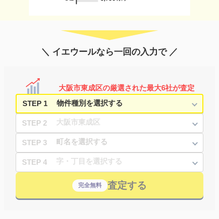
＼ イエウールなら一回の入力で ／
大阪市東成区の厳選された最大6社が査定
STEP 1
STEP 2
STEP 3
STEP 4
査定する
完全無料