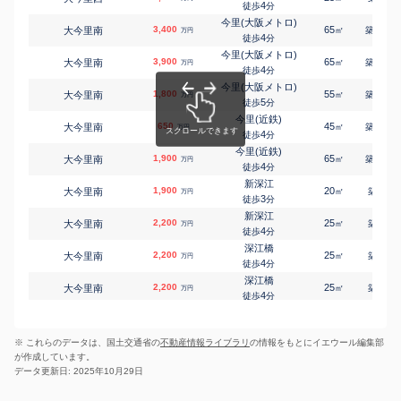
4
徒歩
分
今里(大阪メトロ)
3,400
65
22
大今里南
㎡
築
年
万円
4
徒歩
分
今里(大阪メトロ)
3,900
65
22
大今里南
㎡
築
年
万円
4
徒歩
分
今里(大阪メトロ)
1,800
55
40
大今里南
㎡
築
年
万円
5
徒歩
分
今里(近鉄)
650
45
46
大今里南
㎡
築
年
万円
4
徒歩
分
今里(近鉄)
1,900
65
47
大今里南
㎡
築
年
万円
4
徒歩
分
新深江
1,900
20
1
大今里南
㎡
築
年
万円
3
徒歩
分
新深江
2,200
25
1
大今里南
㎡
築
年
万円
4
徒歩
分
深江橋
2,200
25
1
大今里南
㎡
築
年
万円
4
徒歩
分
深江橋
2,200
25
1
大今里南
㎡
築
年
万円
4
徒歩
分
新深江
3,500
70
16
神路
㎡
築
年
万円
1
徒歩
分
※ これらのデータは、国土交通省の
不動産情報ライブラリ
の情報をもとにイエウール編集部
深江橋
1,900
20
6
神路
㎡
築
年
万円
が作成しています。
4
徒歩
分
データ更新日: 2025年10月29日
今里(大阪メトロ)
2,500
60
25
玉津
㎡
築
年
万円
6
徒歩
分