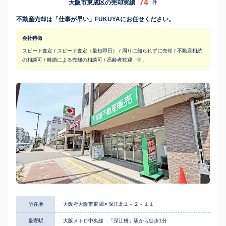
74
大阪市東成区の売却実績
件
不動産売却は「仕事が早い」FUKUYAにお任せください。
会社特徴
スピード査定 / スピード査定（最短即日） / 周りに知られずに売却 / 不動産相続
の相談可 / 離婚による売却の相談可 / 高齢者歓迎
他...
所在地
大阪府大阪市東成区深江北１－２－１１
最寄駅
大阪メトロ中央線 「深江橋」駅から徒歩1分