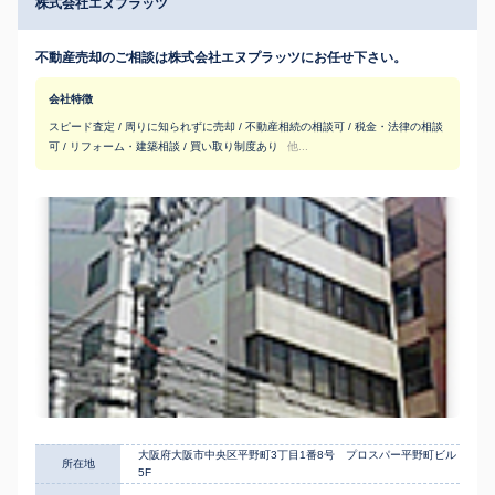
株式会社エヌプラッツ
不動産売却のご相談は株式会社エヌプラッツにお任せ下さい。
会社特徴
スピード査定 / 周りに知られずに売却 / 不動産相続の相談可 / 税金・法律の相談
可 / リフォーム・建築相談 / 買い取り制度あり
他...
大阪府大阪市中央区平野町3丁目1番8号 プロスパー平野町ビル
所在地
5F