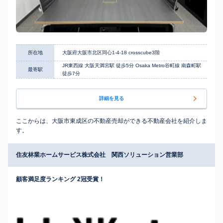
所在地
大阪府大阪市北区同心1-4-18 crosscube3階
JR東西線 大阪天満宮駅 徒歩5分 Osaka Metro谷町線 南森町駅
最寄駅
徒歩7分
詳細を見る
ここからは、大阪市東成区の不動産売却ができる不動産会社を紹介しま
す。
住友林業ホームサービス株式会社 関西ソリューション営業部
顧客満足度ランキング 2冠受賞！