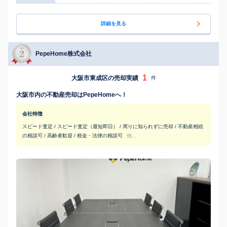
詳細を見る
PepeHome株式会社
1
大阪市東成区の売却実績
件
大阪市内の不動産売却はPepeHomeへ！
会社特徴
スピード査定 / スピード査定（最短即日） / 周りに知られずに売却 / 不動産相続
の相談可 / 高齢者歓迎 / 税金・法律の相談可
他...