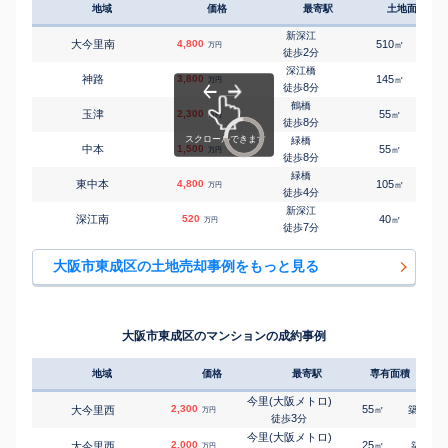
地域
価格
最寄駅
土地面積
深江橋
㎡
㎡
東今里
1,800
100
65
万円
6
徒歩
分
新深江
大今里南
4,800
510
㎡
万円
深江橋
2
徒歩
分
㎡
㎡
東今里
600
50
60
万円
7
徒歩
分
深江橋
神路
3,800
145
㎡
万円
緑橋
8
徒歩
分
㎡
㎡
東今里
6,900
150
145
万円
8
徒歩
分
鶴橋
玉津
2,300
55
1
㎡
万円
緑橋
8
徒歩
分
㎡
㎡
東今里
820
55
45
万円
9
徒歩
分
緑橋
中本
1,500
55
㎡
万円
緑橋
8
徒歩
分
㎡
㎡
東今里
290
35
30
万円
13
徒歩
分
緑橋
東中本
4,800
105
1
㎡
万円
緑橋
4
徒歩
分
㎡
㎡
東中本
6,700
80
145
万円
2
徒歩
分
新深江
深江南
520
40
㎡
万円
深江橋
7
徒歩
分
㎡
㎡
深江北
4,600
65
105
万円
8
徒歩
分
深江橋
大阪市東成区の土地売却事例をもっと見る
㎡
㎡
深江北
1,000
50
45
万円
9
徒歩
分
新深江
㎡
㎡
深江南
5,100
70
135
万円
3
徒歩
分
大阪市東成区のマンションの成約事例
地域
価格
最寄駅
専有面積
築年
今里(大阪メトロ)
2,300
55
29
大今里西
㎡
築
年
万円
3
徒歩
分
今里(大阪メトロ)
2,000
25
4
大今里西
㎡
築
年
万円