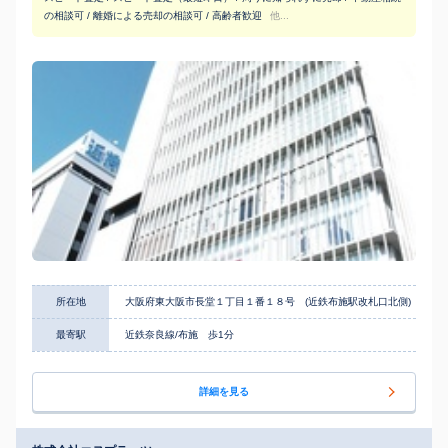
の相談可 / 離婚による売却の相談可 / 高齢者歓迎
他...
所在地
大阪府東大阪市長堂１丁目１番１８号 (近鉄布施駅改札口北側)
最寄駅
近鉄奈良線/布施 歩1分
詳細を見る