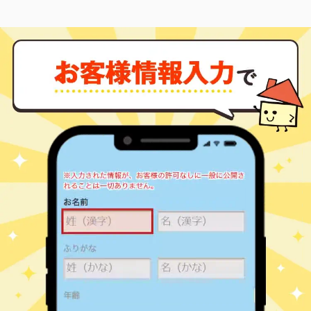
今里(大阪メトロ)
2,400
25
5
玉津
㎡
築
年
万円
6
徒歩
分
今里(大阪メトロ)
3,400
75
25
玉津
㎡
築
年
万円
6
徒歩
分
鶴橋
2,100
20
1
玉津
㎡
築
年
万円
8
徒歩
分
鶴橋
2,300
20
1
玉津
㎡
築
年
万円
8
徒歩
分
鶴橋
2,200
20
1
玉津
㎡
築
年
万円
8
徒歩
分
鶴橋
1,400
20
1
玉津
㎡
築
年
万円
8
徒歩
分
鶴橋
2,200
20
1
玉津
㎡
築
年
万円
8
徒歩
分
鶴橋
2,100
20
1
玉津
㎡
築
年
万円
8
徒歩
分
鶴橋
2,300
20
1
玉津
㎡
築
年
万円
8
徒歩
分
鶴橋
2,300
20
1
玉津
㎡
築
年
万円
8
徒歩
分
鶴橋
2,200
20
1
玉津
㎡
築
年
万円
8
徒歩
分
森ノ宮
1,600
20
20
中道
㎡
築
年
万円
2
徒歩
分
森ノ宮