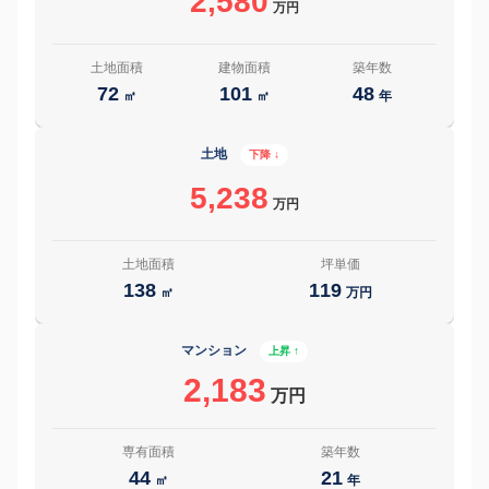
2,580
万円
土地面積
建物面積
築年数
72
101
48
㎡
㎡
年
土地
下降 ↓
5,238
万円
土地面積
坪単価
138
119
㎡
万円
マンション
上昇 ↑
2,183
万円
専有面積
築年数
44
21
㎡
年