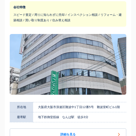
会社特徴
スピード査定 / 周りに知られずに売却 / インスペクション相談 / リフォーム・建
築相談 / 買い取り制度あり / 住み替え相談
所在地
大阪府大阪市浪速区難波中1丁目12番5号 難波室町ビル1階
最寄駅
地下鉄御堂筋線 なんば駅 徒歩3分
詳細を見る