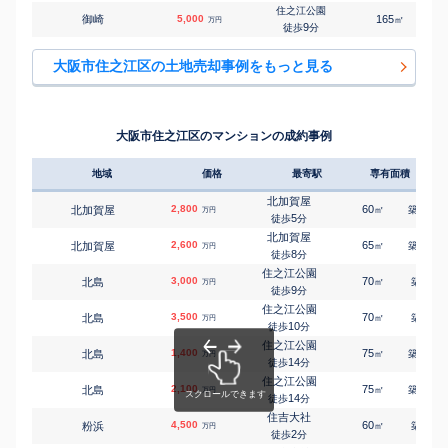
11
徒歩
分
住之江公園
御崎
5,000
165
1
㎡
万円
住之江公園
9
徒歩
分
㎡
㎡
西加賀屋
630
45
45
万円
11
徒歩
分
北加賀屋
大阪市住之江区の土地売却事例をもっと見る
㎡
㎡
西加賀屋
1,100
50
60
万円
11
徒歩
分
住ノ江
㎡
㎡
西住之江
2,700
45
100
万円
8
徒歩
分
住吉大社
大阪市住之江区のマンションの成約事例
㎡
㎡
浜口西
3,900
180
310
万円
8
徒歩
分
住吉大社
㎡
㎡
東加賀屋
1,800
85
120
地域
価格
最寄駅
専有面積
築年
万円
11
徒歩
分
北加賀屋
北加賀屋
㎡
㎡
東加賀屋
1,600
75
60
2,800
60
25
北加賀屋
㎡
築
年
万円
万円
10
徒歩
分
5
徒歩
分
北加賀屋
北加賀屋
㎡
㎡
東加賀屋
3,600
55
85
2,600
65
24
北加賀屋
万円
㎡
築
年
万円
11
徒歩
分
8
徒歩
分
住之江公園
住之江公園
㎡
㎡
御崎
2,100
80
85
3,000
万円
70
8
北島
㎡
築
年
万円
9
徒歩
分
9
徒歩
分
住之江公園
3,500
70
9
北島
㎡
築
年
万円
10
徒歩
分
住之江公園
1,400
75
42
北島
㎡
築
年
万円
14
徒歩
分
住之江公園
2,100
75
41
北島
㎡
築
年
万円
14
徒歩
分
住吉大社
4,500
60
3
粉浜
㎡
築
年
万円
2
徒歩
分