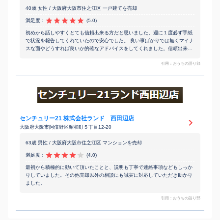
40歳 女性 / 大阪府大阪市住之江区 一戸建てを売却
満足度：
(5.0)
初めから話しやすくとても信頼出来る方だと思いました。週に１度必ず手紙
で状況を報告してくれていたので安心でした。 良い事ばかりでは無くマイナ
スな面やどうすれば良いか的確なアドバイスをしてくれました。信頼出来る
方に出会えて 良かったです。
引用：おうちの語り部
センチュリー21 株式会社ランド 西田辺店
大阪府大阪市阿倍野区昭和町５丁目12-20
63歳 男性 / 大阪府大阪市住之江区 マンションを売却
満足度：
(4.0)
最初から積極的に動いて頂いたことと、説明も丁寧で連絡事項などもしっか
りしていました。その他売却以外の相談にも誠実に対応していただき助かり
ました。
引用：おうちの語り部