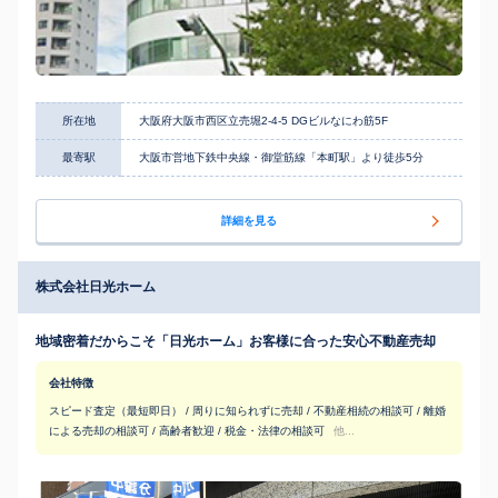
所在地
大阪府大阪市西区立売堀2-4-5 DGビルなにわ筋5F
最寄駅
大阪市営地下鉄中央線・御堂筋線「本町駅」より徒歩5分
詳細を見る
株式会社日光ホーム
地域密着だからこそ「日光ホーム」お客様に合った安心不動産売却
会社特徴
スピード査定（最短即日） / 周りに知られずに売却 / 不動産相続の相談可 / 離婚
による売却の相談可 / 高齢者歓迎 / 税金・法律の相談可
他...