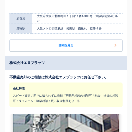
大阪府大阪市北区梅田１丁目11番4-300号 大阪駅前第4ビル
所在地
3F
最寄駅
大阪メトロ御堂筋線 梅田駅 南改札 徒歩４分
詳細を見る
株式会社エヌプラッツ
不動産売却のご相談は株式会社エヌプラッツにお任せ下さい。
会社特徴
スピード査定 / 周りに知られずに売却 / 不動産相続の相談可 / 税金・法律の相談
可 / リフォーム・建築相談 / 買い取り制度あり
他...