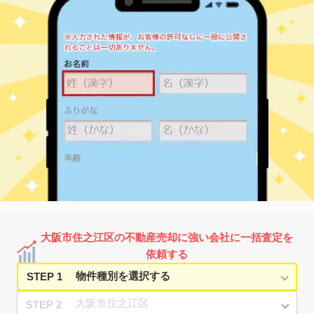
8
徒歩
分
北加賀屋
1,900
60
39
中加賀屋
㎡
築
年
万円
3
徒歩
分
北加賀屋
1,600
60
38
中加賀屋
㎡
築
年
万円
3
徒歩
分
コスモスクエア
3,400
85
16
南港北
㎡
築
年
万円
2
徒歩
分
コスモスクエア
3,300
80
17
南港北
㎡
築
年
万円
3
徒歩
分
コスモスクエア
3,800
90
16
南港北
㎡
築
年
万円
3
徒歩
分
コスモスクエア
3,500
65
4
南港北
㎡
築
年
万円
4
徒歩
分
ポートタウン東
1,400
85
44
南港中
㎡
築
年
万円
2
徒歩
分
ポートタウン東
1,500
65
45
南港中
㎡
築
年
万円
2
徒歩
分
ポートタウン東
1,600
70
43
南港中
㎡
築
年
万円
3
徒歩
分
大阪市住之江区の不動産売却に強い会社に一括査定を
ポートタウン東
1,000
70
44
南港中
㎡
築
年
万円
依頼する
4
徒歩
分
STEP 1
STEP 2