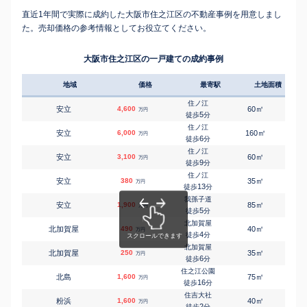
直近1年間で実際に成約した大阪市住之江区の不動産事例を用意しまし
た。売却価格の参考情報としてお役立てください。
大阪市住之江区の一戸建ての成約事例
地域
価格
最寄駅
土地面積
延床
住ノ江
㎡
㎡
安立
4,600
60
100
万円
5
徒歩
分
住ノ江
㎡
㎡
安立
6,000
160
145
万円
6
徒歩
分
住ノ江
㎡
㎡
安立
3,100
60
100
万円
9
徒歩
分
住ノ江
㎡
㎡
安立
380
35
30
万円
13
徒歩
分
我孫子道
㎡
㎡
安立
1,900
85
30
万円
5
徒歩
分
北加賀屋
㎡
㎡
北加賀屋
490
40
50
万円
4
徒歩
分
北加賀屋
㎡
㎡
北加賀屋
250
35
45
万円
6
徒歩
分
住之江公園
㎡
㎡
北島
1,600
75
115
万円
16
徒歩
分
住吉大社
㎡
㎡
粉浜
1,600
40
70
万円
2
徒歩
分