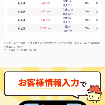
住吉大社
450
40
56
粉浜西
㎡
築
年
万円
10
徒歩
分
住吉大社
400
40
57
粉浜西
㎡
築
年
万円
10
徒歩
分
住吉大社
600
40
57
粉浜西
㎡
築
年
万円
11
徒歩
分
玉出
1,900
55
24
粉浜西
㎡
築
年
万円
2
徒歩
分
玉出
1,500
60
49
粉浜西
㎡
築
年
万円
3
徒歩
分
※ これらのデータは、国土交通省の
不動産情報ライブラリ
の情報をもとにイエウール編集部
玉出
1,800
55
29
粉浜西
㎡
築
年
万円
が作成しています。
4
徒歩
分
データ更新日: 2025年10月29日
玉出
2,400
65
30
粉浜西
㎡
築
年
万円
4
徒歩
分
住之江公園
1,800
55
37
新北島
㎡
築
年
万円
6
徒歩
分
住之江公園
3,300
65
12
新北島
㎡
築
年
万円
8
徒歩
分
住之江公園
1,800
65
50
新北島
㎡
築
年
万円
9
徒歩
分
住之江公園
1,400
70
40
新北島
㎡
築
年
万円
10
徒歩
分
平林(大阪)
1,200
50
29
新北島
㎡
築
年
万円
7
徒歩
分
平林(大阪)
4,000
80
21
新北島
㎡
築
年
万円