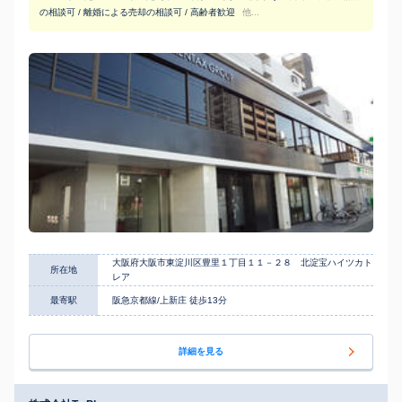
の相談可 / 離婚による売却の相談可 / 高齢者歓迎
他...
大阪府大阪市東淀川区豊里１丁目１１－２８ 北淀宝ハイツカト
所在地
レア
最寄駅
阪急京都線/上新庄 徒歩13分
詳細を見る