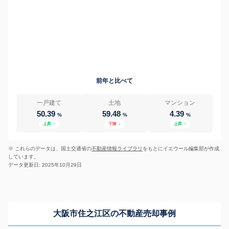
前年と比べて
一戸建て
土地
マンション
50.39
59.48
4.39
%
%
%
上昇
↑
下降
↓
上昇
↑
※ これらのデータは、国土交通省の
不動産情報ライブラリ
をもとにイエウール編集部が作成
しています。
データ更新日: 2025年10月29日
大阪市住之江区の不動産売却事例