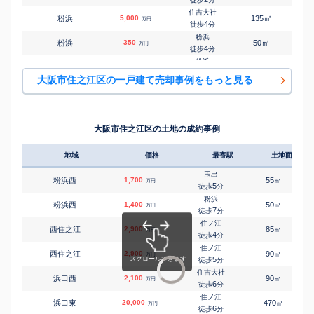
住吉大社
㎡
㎡
粉浜
5,000
135
210
万円
4
徒歩
分
粉浜
㎡
㎡
粉浜
350
50
25
万円
4
徒歩
分
粉浜
㎡
㎡
粉浜
1,500
60
70
万円
5
徒歩
分
大阪市住之江区の一戸建て売却事例をもっと見る
住吉大社
㎡
㎡
粉浜西
3,700
60
125
万円
8
徒歩
分
住之江公園
㎡
㎡
新北島
3,300
130
115
万円
13
徒歩
分
大阪市住之江区の土地の成約事例
平林(大阪)
㎡
㎡
新北島
950
45
60
万円
9
徒歩
分
地域
価格
最寄駅
土地面積
住ノ江
㎡
㎡
住之江
3,900
130
-
万円
7
徒歩
分
玉出
粉浜西
1,700
55
㎡
万円
住ノ江
5
徒歩
分
㎡
㎡
住之江
300
40
50
万円
7
徒歩
分
粉浜
粉浜西
1,400
50
㎡
万円
住ノ江
7
徒歩
分
㎡
㎡
住之江
4,000
55
90
万円
8
徒歩
分
住ノ江
西住之江
2,900
85
1
㎡
万円
北加賀屋
4
徒歩
分
㎡
㎡
中加賀屋
2,600
60
100
万円
5
徒歩
分
住ノ江
西住之江
2,900
90
1
㎡
万円
北加賀屋
5
徒歩
分
㎡
㎡
中加賀屋
7,400
230
-
万円
9
徒歩
分
住吉大社
浜口西
2,100
90
㎡
万円
北加賀屋
6
徒歩
分
㎡
㎡
中加賀屋
4,800
240
290
万円
10
徒歩
分
住ノ江
浜口東
20,000
470
1
㎡
万円
北加賀屋
6
徒歩
分
㎡
㎡
中加賀屋
4,400
90
110
万円