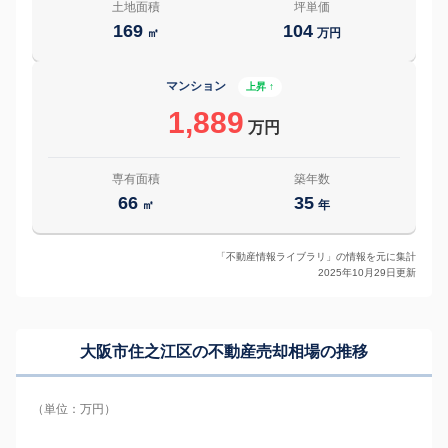
土地面積
坪単価
169
104
㎡
万円
マンション
上昇 ↑
1,889
万円
専有面積
築年数
66
35
㎡
年
「不動産情報ライブラリ」の情報を元に集計
2025年10月29日更新
大阪市住之江区の
不動産売却相場の推移
（単位：万円）