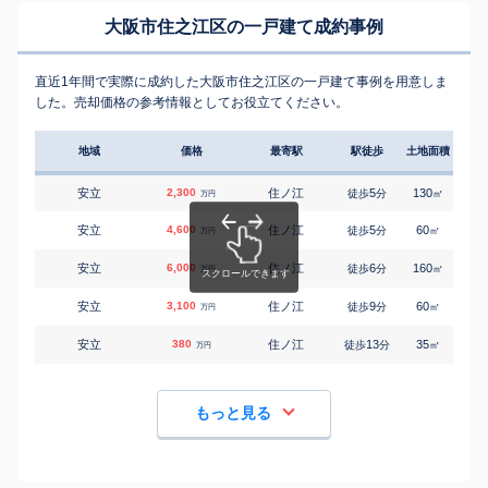
大阪市住之江区の一戸建て成約事例
直近1年間で実際に成約した大阪市住之江区の一戸建て事例を用意しま
した。売却価格の参考情報としてお役立てください。
地域
価格
最寄駅
駅徒歩
土地面積
延床
安立
2,300
住ノ江
5
130
165
徒歩
分
㎡
万円
安立
4,600
住ノ江
5
60
100
徒歩
分
㎡
万円
安立
6,000
住ノ江
6
160
145
徒歩
分
㎡
万円
安立
3,100
住ノ江
9
60
100
徒歩
分
㎡
万円
安立
380
住ノ江
13
35
30
徒歩
分
㎡
万円
もっと見る