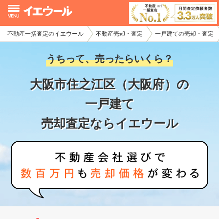
不動産一括査定のイエウール
不動産売却・査定
一戸建ての売却・査定
イエウール加盟希望の不動産会社様
うちって、売ったらいくら？
初めての方へ
大阪市住之江区（大阪府）の
不動産売却の流れ
一戸建て
不動産の売却・一括査定
売却査定ならイエウール
家査定シミュレーター
お問い合わせ