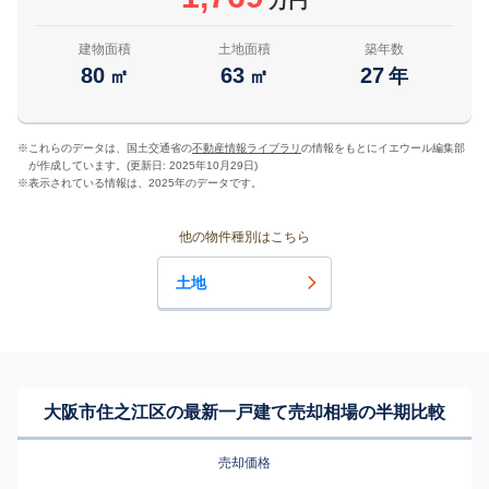
万円
建物面積
土地面積
築年数
80
63
27
㎡
㎡
年
※
これらのデータは、国土交通省の
不動産情報ライブラリ
の情報をもとにイエウール編集部
が作成しています。(更新日: 2025年10月29日)
※
表示されている情報は、2025年のデータです。
他の物件種別はこちら
土地
大阪市住之江区の最新一戸建て売却相場の半期比較
売却価格