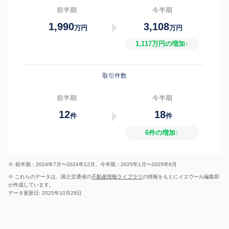
前半期
今半期
1,990
3,108
万円
万円
1,117万円の増加↑
取引件数
前半期
今半期
12
18
件
件
6件の増加↑
※
前半期：2024年7月〜2024年12月、今半期：2025年1月〜2025年6月
※ これらのデータは、国土交通省の
不動産情報ライブラリ
の情報をもとにイエウール編集部
が作成しています。
データ更新日: 2025年10月29日