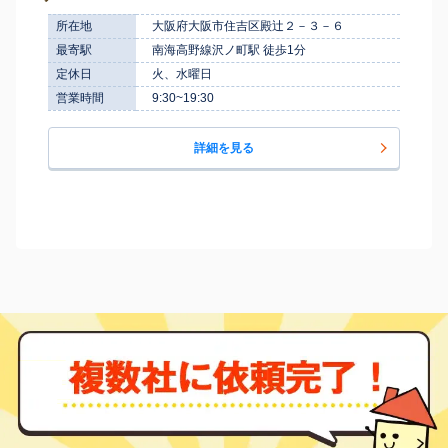
所在地
大阪府大阪市住吉区殿辻２－３－６
最寄駅
南海高野線沢ノ町駅 徒歩1分
定休日
火、水曜日
営業時間
9:30~19:30
詳細を見る