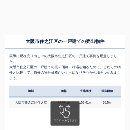
大阪市住之江区の一戸建ての売出物件
実際に現在売り出し中の大阪市住之江区の一戸建て事例を用意しまし
た。
大阪市住之江区の一戸建ての売却価格・相場を知るために、これらの物
件と比較して、自分の物件価格がいくらになりそうか相場をつかみまし
ょう。
地域
価格
土地面積
延床面積
築年
大阪市住之江区住之江
4,300
153.41
58.5
7
㎡
㎡
築
万円