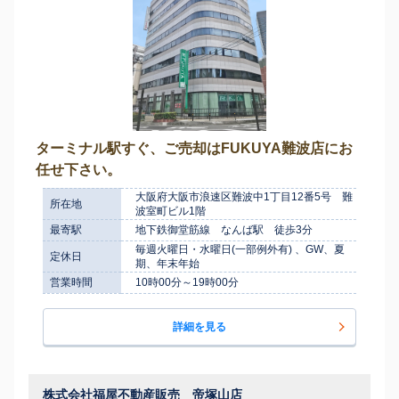
ターミナル駅すぐ、ご売却はFUKUYA難波店にお
任せ下さい。
大阪府大阪市浪速区難波中1丁目12番5号 難
所在地
波室町ビル1階
最寄駅
地下鉄御堂筋線 なんば駅 徒歩3分
毎週火曜日・水曜日(一部例外有) 、GW、夏
定休日
期、年末年始
営業時間
10時00分～19時00分
詳細を見る
株式会社福屋不動産販売 帝塚山店