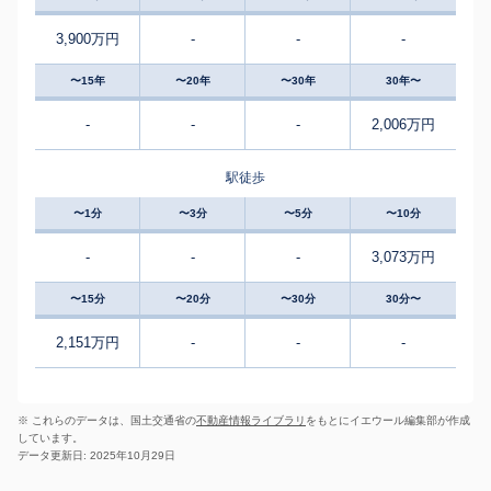
3,900万円
-
-
-
〜15年
〜20年
〜30年
30年〜
-
-
-
2,006万円
駅徒歩
〜1分
〜3分
〜5分
〜10分
-
-
-
3,073万円
〜15分
〜20分
〜30分
30分〜
2,151万円
-
-
-
※ これらのデータは、国土交通省の
不動産情報ライブラリ
をもとにイエウール編集部が作成
しています。
データ更新日: 2025年10月29日