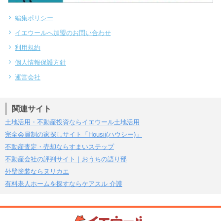
編集ポリシー
イエウールへ加盟のお問い合わせ
利用規約
個人情報保護方針
運営会社
関連サイト
土地活用・不動産投資ならイエウール土地活用
完全会員制の家探しサイト「Housii(ハウシー)」
不動産査定・売却ならすまいステップ
不動産会社の評判サイト｜おうちの語り部
外壁塗装ならヌリカエ
有料老人ホームを探すならケアスル 介護