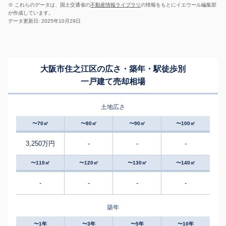
※ これらのデータは、国土交通省の
不動産情報ライブラリ
の情報をもとにイエウール編集部
が作成しています。
データ更新日: 2025年10月29日
大阪市住之江区の広さ・築年・駅徒歩別
一戸建て売却相場
土地広さ
〜70㎡
〜80㎡
〜90㎡
〜100㎡
3,250万円
-
-
-
〜110㎡
〜120㎡
〜130㎡
〜140㎡
-
-
-
-
築年
〜1年
〜3年
〜5年
〜10年