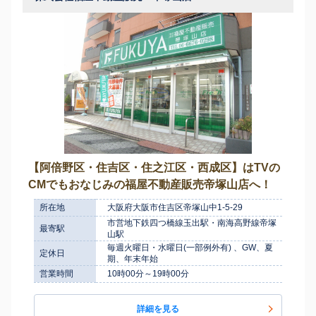
【阿倍野区・住吉区・住之江区・西成区】はTVの
CMでもおなじみの福屋不動産販売帝塚山店へ！
所在地
大阪府大阪市住吉区帝塚山中1-5-29
市営地下鉄四つ橋線玉出駅・南海高野線帝塚
最寄駅
山駅
毎週火曜日・水曜日(一部例外有) 、GW、夏
定休日
期、年末年始
営業時間
10時00分～19時00分
詳細を見る