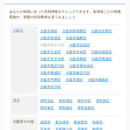
あなたの地域に合った売却情報をチェックできます。各地域ごとの地価
変動や、実際の売却事例を見てみましょう。
大阪市
大阪市旭区
大阪市阿倍野区
大阪市生野区
大阪市此花区
大阪市城東区
大阪市住之江区
大阪市住吉区
大阪市大正区
大阪市中央区
大阪市鶴見区
大阪市天王寺区
大阪市西区
大阪市西成区
大阪市西淀川区
大阪市東住吉区
大阪市東成区
大阪市東淀川区
大阪市平野区
大阪市港区
大阪市都島区
大阪市淀川区
堺市
堺市北区
堺市堺区
堺市中区
堺市西区
堺市東区
堺市南区
堺市美原区
大阪府その他
池田市
泉大津市
泉佐野市
和泉市
茨木市
大阪狭山市
貝塚市
柏原市