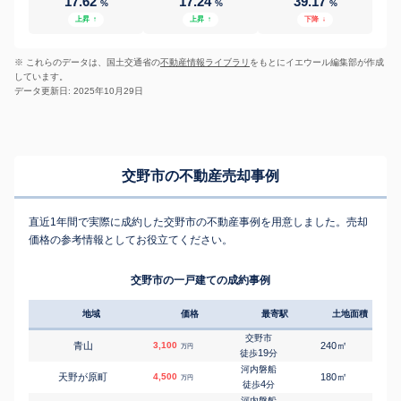
17.62
17.24
39.17
%
%
%
上昇
↑
上昇
↑
下降
↓
※ これらのデータは、国土交通省の
不動産情報ライブラリ
をもとにイエウール編集部が作成
しています。
データ更新日: 2025年10月29日
交野市の不動産売却事例
直近1年間で実際に成約した交野市の不動産事例を用意しました。売却
価格の参考情報としてお役立てください。
交野市の一戸建ての成約事例
地域
価格
最寄駅
土地面積
延床
交野市
㎡
㎡
青山
3,100
240
100
万円
19
徒歩
分
河内磐船
㎡
㎡
天野が原町
4,500
180
220
万円
4
徒歩
分
河内磐船