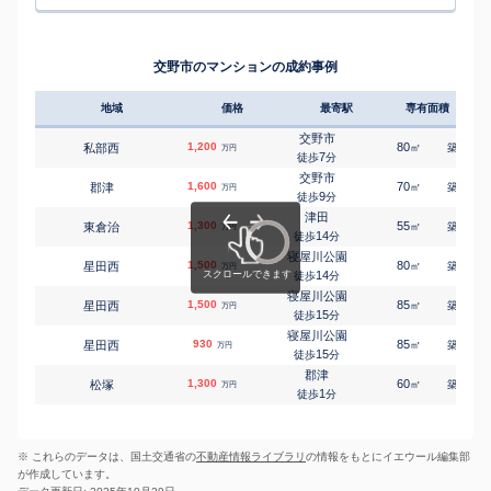
南星台
100
90
㎡
万円
郡津
16
徒歩
分
㎡
㎡
郡津
3,700
110
100
万円
10
徒歩
分
星田
南星台
2,000
110
㎡
万円
郡津
16
徒歩
分
㎡
㎡
郡津
1,900
85
85
交野市のマンションの成約事例
万円
12
徒歩
分
津田
東倉治
3,700
320
㎡
万円
5
徒歩
分
地域
価格
最寄駅
専有面積
築年
星田
星田
820
130
㎡
万円
10
徒歩
分
交野市
1,200
80
37
私部西
㎡
築
年
万円
星田
7
徒歩
分
妙見坂
3,500
-
㎡
万円
19
徒歩
分
交野市
1,600
70
31
郡津
㎡
築
年
万円
河内磐船
9
徒歩
分
森北
2,500
630
㎡
万円
5
徒歩
分
津田
1,300
55
31
東倉治
㎡
築
年
万円
河内磐船
14
徒歩
分
森北
2,200
360
㎡
万円
6
徒歩
分
寝屋川公園
1,500
80
30
星田西
㎡
築
年
万円
河内森
14
徒歩
分
森南
3,200
160
㎡
万円
1
徒歩
分
寝屋川公園
1,500
85
32
星田西
㎡
築
年
万円
15
徒歩
分
寝屋川公園
930
85
32
星田西
㎡
築
年
万円
15
徒歩
分
郡津
1,300
60
40
松塚
㎡
築
年
万円
1
徒歩
分
※ これらのデータは、国土交通省の
不動産情報ライブラリ
の情報をもとにイエウール編集部
が作成しています。