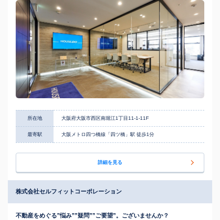
所在地
大阪府大阪市西区南堀江1丁目11-1-11F
最寄駅
大阪メトロ四つ橋線「四ツ橋」駅 徒歩1分
詳細を見る
株式会社セルフィットコーポレーション
不動産をめぐる”悩み””疑問””ご要望”。ございませんか？