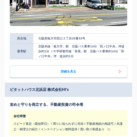
所在地
大阪府枚方市田口２丁目26番33号
京阪本線「枚方市」駅 京阪バス乗車14分「田ノ口中央」停徒
最寄駅
歩約1分 ＪＲ学研都市線「長尾」駅 京阪バス乗車約14分「田
ノ口中央」停 徒歩約1分
詳細を見る
ピタットハウス北浜店 株式会社HI's
攻めと守りを両立する、不動産投資の司令塔
会社特徴
スピード査定（最短即日） / 周りに知られずに売却 / 不動産相続の相談可 / 弁護
士・税理士の紹介 / インスペクション無料提供 / 買い取り制度あり
他...