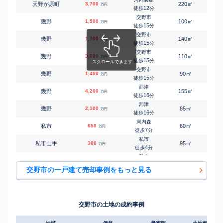
㎡
㎡
天野が原町
3,700
220
70
万円
12
徒歩
分
交野市
㎡
㎡
幾野
1,500
100
100
万円
15
徒歩
分
交野市
㎡
㎡
幾野
1,700
140
85
万円
15
徒歩
分
交野市
㎡
㎡
幾野
3,000
110
90
万円
15
徒歩
分
交野市
㎡
㎡
幾野
1,400
90
85
万円
15
徒歩
分
郡津
㎡
㎡
幾野
4,200
155
105
万円
16
徒歩
分
郡津
㎡
㎡
幾野
2,100
85
95
万円
16
徒歩
分
河内森
㎡
㎡
私市
650
60
60
万円
7
徒歩
分
私市
㎡
㎡
私市山手
300
95
85
万円
4
徒歩
分
私市
㎡
㎡
私市山手
3,100
120
95
万円
5
徒歩
分
交野市の一戸建て売却事例をもっと見る
交野市
㎡
㎡
私部
3,900
120
115
万円
5
徒歩
分
交野市
㎡
㎡
私部
3,300
60
90
万円
6
徒歩
分
交野市の土地の成約事例
交野市
㎡
㎡
私部
4,100
100
95
万円
10
徒歩
分