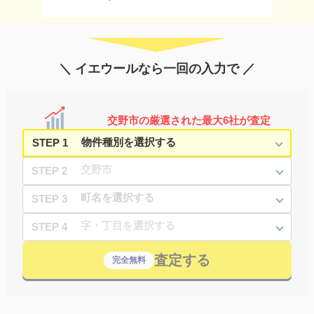
＼ イエウールなら一回の入力で ／
交野市の厳選された最大6社が査定
STEP 1
STEP 2
STEP 3
STEP 4
査定する
完全無料