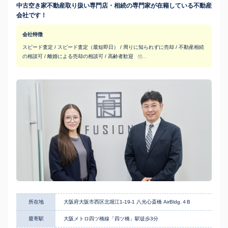
中古空き家不動産取り扱い専門店・相続の専門家が在籍している不動産
会社です！
会社特徴
スピード査定 / スピード査定（最短即日） / 周りに知られずに売却 / 不動産相続
の相談可 / 離婚による売却の相談可 / 高齢者歓迎
他...
所在地
大阪府大阪市西区北堀江1-19-1 八光心斎橋 AirBldg.４B
最寄駅
大阪メトロ四ツ橋線「四ツ橋」駅徒歩3分