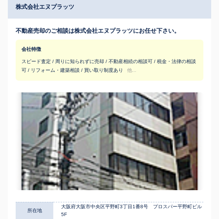
株式会社エヌプラッツ
不動産売却のご相談は株式会社エヌプラッツにお任せ下さい。
会社特徴
スピード査定 / 周りに知られずに売却 / 不動産相続の相談可 / 税金・法律の相談
可 / リフォーム・建築相談 / 買い取り制度あり
他...
大阪府大阪市中央区平野町3丁目1番8号 プロスパー平野町ビル
所在地
5F