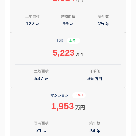
土地面積
建物面積
築年数
127
99
25
㎡
㎡
年
土地
上昇 ↑
5,223
万円
土地面積
坪単価
537
36
㎡
万円
マンション
下降 ↓
1,953
万円
専有面積
築年数
71
24
㎡
年