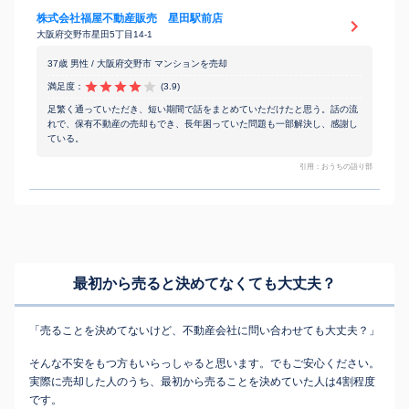
株式会社福屋不動産販売 星田駅前店
大阪府交野市星田5丁目14-1
37歳 男性 / 大阪府交野市 マンションを売却
満足度：
(3.9)
足繁く通っていただき、短い期間で話をまとめていただけたと思う。話の流
れで、保有不動産の売却もでき、長年困っていた問題も一部解決し、感謝し
ている。
引用：おうちの語り部
最初から売ると決めてなくても
大丈夫？
「売ることを決めてないけど、不動産会社に問い合わせても大丈夫？」
そんな不安をもつ方もいらっしゃると思います。でもご安心ください。
実際に売却した人のうち、最初から売ることを決めていた人は4割程度
です。