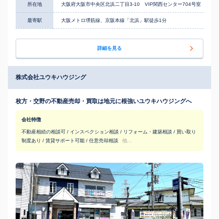
所在地
大阪府大阪市中央区北浜二丁目3-10 VIP関西センター704号室
最寄駅
大阪メトロ堺筋線、京阪本線「北浜」駅徒歩1分
詳細を見る
株式会社ユウキハウジング
枚方・交野の不動産売却・買取は地元に根強いユウキハウジングへ
会社特徴
不動産相続の相談可 / インスペクション相談 / リフォーム・建築相談 / 買い取り
制度あり / 賃貸サポート可能 / 任意売却相談
他...