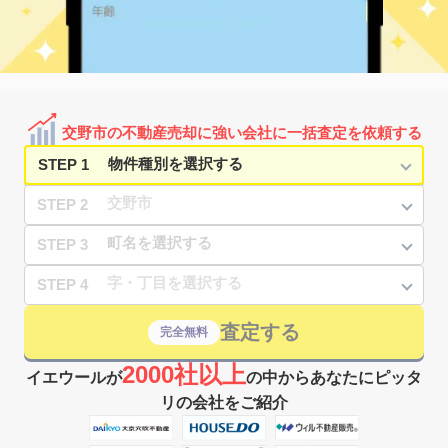
交野市の不動産売却に強い会社に一括査定を依頼する
STEP 1
STEP 2
STEP 3
STEP 4
査定する
完全無料
2000社以上
イエウールが
の中からあなたにピッタ
リの会社をご紹介