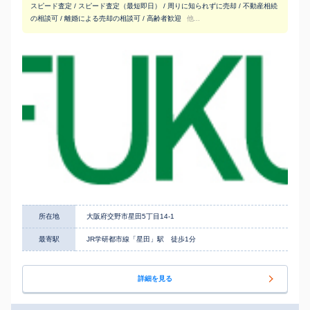
スピード査定 / スピード査定（最短即日） / 周りに知られずに売却 / 不動産相続
の相談可 / 離婚による売却の相談可 / 高齢者歓迎
他...
所在地
大阪府交野市星田5丁目14-1
最寄駅
JR学研都市線「星田」駅 徒歩1分
詳細を見る