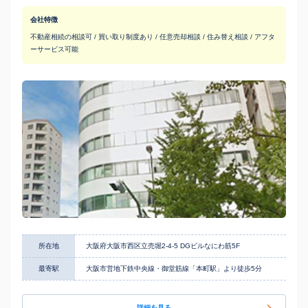
会社特徴
不動産相続の相談可 / 買い取り制度あり / 任意売却相談 / 住み替え相談 / アフタ
ーサービス可能
所在地
大阪府大阪市西区立売堀2-4-5 DGビルなにわ筋5F
最寄駅
大阪市営地下鉄中央線・御堂筋線「本町駅」より徒歩5分
詳細を見る