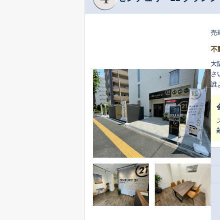
売
不
大
さ
誰
で
に
を
に
込めて橋渡し
心
お
デ
ご納得
ュ
ネ
北
最