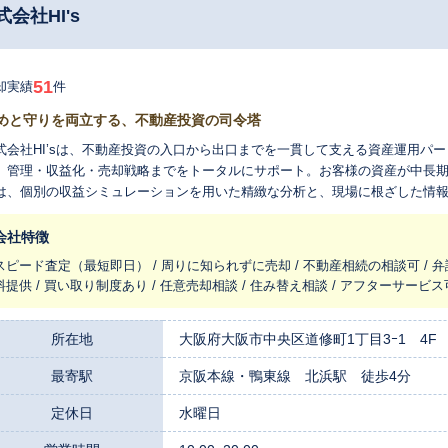
会社HI's
51
却実績
件
めと守りを両立する、不動産投資の司令塔
式会社HI’sは、不動産投資の入口から出口までを一貫して支える資産運用パ
、管理・収益化・売却戦略までをトータルにサポート。お客様の資産が中長期的
は、個別の収益シミュレーションを用いた精緻な分析と、現場に根ざした情
産拡大を実現へと導きます。 さらに、物件管理の最適化から出口戦略（売却
、投資成果の最大化を目指します。 また、海外投資家の方への対応も強化しており、英語によるサポート体制や、
会社特徴
スボーダー投資に関する法務・税務のアドバイスも可能です。 「守る」だけでなく、「攻める」不動産投資へ。 HI’s
スピード査定（最短即日） / 周りに知られずに売却 / 不動産相続の相談可 / 
、お客様一人ひとりの投資目的に応じた柔軟かつ実践的な戦略設計で、信頼
料提供 / 買い取り制度あり / 任意売却相談 / 住み替え相談 / アフターサービ
所在地
大阪府大阪市中央区道修町1丁目3ｰ1 4F
最寄駅
京阪本線・鴨東線 北浜駅 徒歩4分
定休日
水曜日