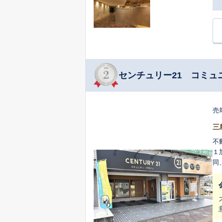
センチュリー21 コミュ
売
三
不
１
同