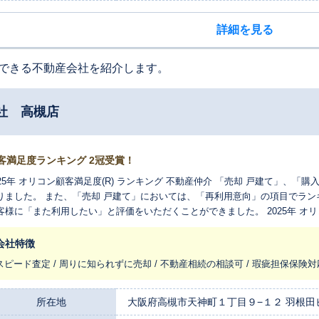
詳細を見る
できる不動産会社を紹介します。
社 高槻店
客満足度ランキング 2冠受賞！
025年 オリコン顧客満足度(R) ランキング 不動産仲介 「売却 戸建て」、「
りました。 また、「売却 戸建て」においては、「再利用意向」の項目でランキ
客様に「また利用したい」と評価をいただくことができました。 2025年 オリ
 戸建て 再利用意向90.6％※ ※当調査における「どの程度その企業のサービ
価を4 段階にまとめ、その結果から算出した割合です。
会社特徴
スピード査定 / 周りに知られずに売却 / 不動産相続の相談可 / 瑕疵担保保険対
所在地
大阪府高槻市天神町１丁目９−１２ 羽根田