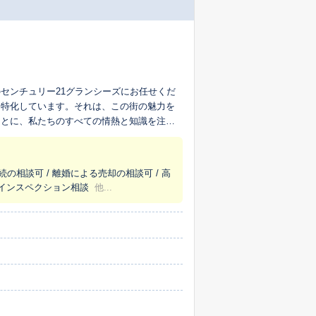
センチュリー21グランシーズにお任せくだ
に特化しています。それは、この街の魅力を
ことに、私たちのすべての情熱と知識を注い
かなサービスが私たちの強みです。 特
高槻市・三島郡島本町内での豊富な取引実績
を活かすことで、お客様の物件の魅力を的確
続の相談可 / 離婚による売却の相談可 / 高
宅を、本当に必要としている次の方へ、心を
/ インスペクション相談
他...
誇りです。経験豊富なスタッフが、お客様の
しています。査定においても、一般的な相場
からない生きた情報まで反映させることで、
域内での販売活動はもちろん、全国に広がる
高槻市・三島郡島本町・
、ぜひ一度ご相談ください。お客様にとって
にご相談ください。