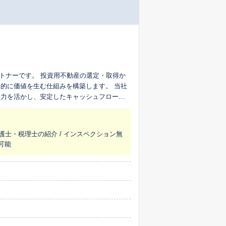
ートナーです。 投資用不動産の選定・取得か
に価値を生む仕組みを構築します。 当社
報力を活かし、安定したキャッシュフローと
・相続・法人化）まで、将来を見据えたご提
弁護士・税理士の紹介 / インスペクション無
に応えるパートナーであり続けます。
ス可能