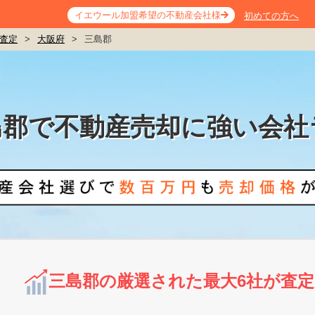
イエウール加盟希望の不動産会社様
初めての方へ
査定
>
大阪府
>
三島郡
島郡で不動産売却に強い会社
三島郡の厳選された最大6社が査定