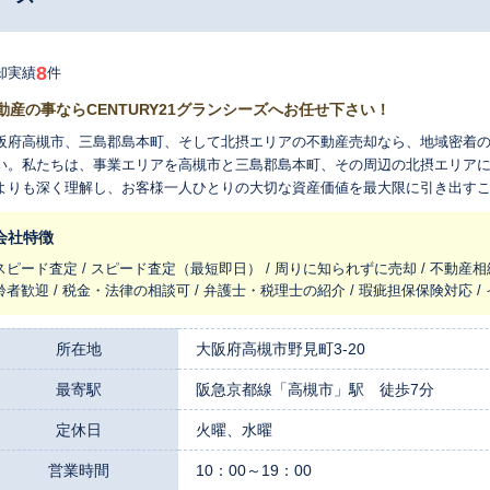
8
却実績
件
動産の事ならCENTURY21グランシーズへお任せ下さい！
阪府高槻市、三島郡島本町、そして北摂エリアの不動産売却なら、地域密着の
い。私たちは、事業エリアを高槻市と三島郡島本町、その周辺の北摂エリア
よりも深く理解し、お客様一人ひとりの大切な資産価値を最大限に引き出す
いるからです。大手にはない、地域を知り尽くした専門家ならではの、きめ細や
、中古戸建て、中古マンション、土地の売却には豊富な実績がございます。
会社特徴
通じて、多くの購入希望者様からご相談をいただいております。この情報力
スピード査定 / スピード査定（最短即日） / 周りに知られずに売却 / 不動産相
伝え、より良い条件でのご売却につながる可能性が高まります。大切なご自
齢者歓迎 / 税金・法律の相談可 / 弁護士・税理士の紹介 / 瑕疵担保保険対応 
いたします。 不動産売却には、様々なご事情やご不安がつきものです。お客様からいただく「丁寧な対応で安
できた」「迅速なサポートが心強かった」というお声が、私たちの何よりの
話にじっくりと耳を傾け、専門知識だけでなく心に寄り添うサポートを徹底
所在地
大阪府高槻市野見町3-20
ータに加え、学区の人気度や周辺環境の変化といった、地元にいなければわ
最寄駅
阪急京都線「高槻市」駅 徒歩7分
いただける精度の高い価格をご提示します。 地域に深く根差しながらも、世界的な不動産ネットワークであるセンチ
リー21の一員であることも、お客様にとって大きな安心につながります。地
定休日
火曜、水曜
ットワークを活かして、より幅広い購入希望者様へお客様の物件をご紹介することが可能です。 
摂エリアでの不動産売却は、この街の「今」と「未来」を見つめる私たちに
営業時間
10：00～19：00
善の選択となるよう、誠心誠意お手伝いさせていただきます。まずはお気軽