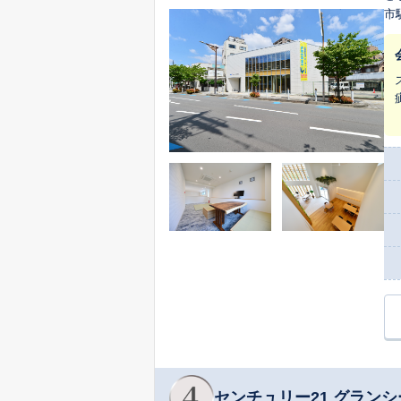
市
族
センチュリー21 グランシ