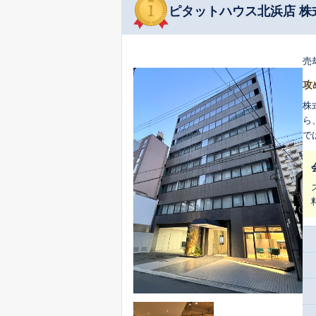
ピタットハウス北浜店 株式
売
攻
株
ら
で
資
案を行い
クロ
は