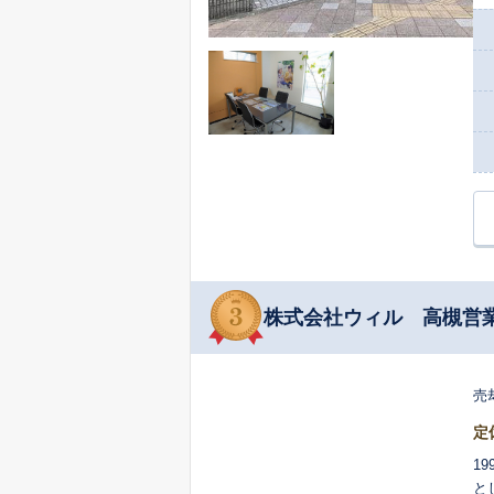
株式会社ウィル 高槻営
売
定
1
と