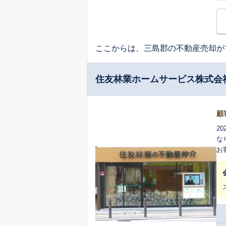
ここからは、三島郡の不動産売却が
住友林業ホームサービス株式会
顧
2
な
お
却
評