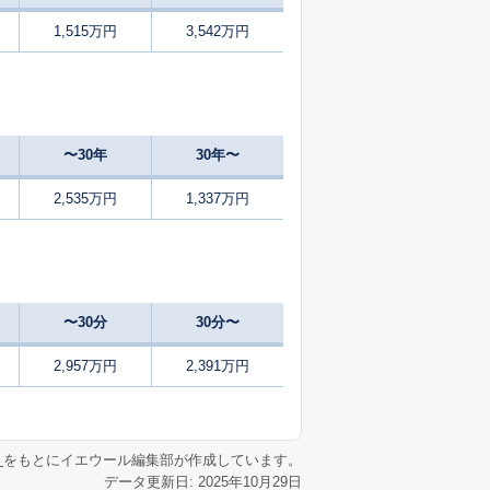
1,515万円
3,542万円
12
2025
7〜9
㎡
築
年
年
月
37
2024
10〜12
㎡
築
年
年
月
〜30年
30年〜
34
2025
10〜12
㎡
築
年
年
月
2,535万円
1,337万円
60
2025
7〜9
㎡
築
年
年
月
46
2025
4〜6
㎡
築
年
年
月
〜30分
30分〜
56
2025
4〜6
㎡
築
年
年
月
2,957万円
2,391万円
43
2025
7〜9
㎡
築
年
年
月
リ
をもとにイエウール編集部が作成しています。
データ更新日: 2025年10月29日