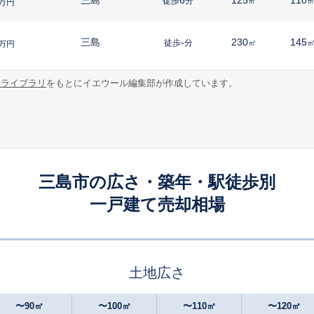
徒歩
分
㎡
万円
三島
-
230
145
徒歩
分
㎡
万円
報ライブラリ
をもとにイエウール編集部が作成しています。
三島
25
125
90
徒歩
分
㎡
㎡
円
三島
-
180
100
徒歩
分
㎡
万円
三島
24
195
95
徒歩
分
㎡
㎡
万円
三島市の広さ・築年・駅徒歩別
一戸建て売却相場
三島
14
560
145
徒歩
分
㎡
万円
三島
-
270
90
徒歩
分
㎡
㎡
円
土地広さ
三島
-
230
105
徒歩
分
㎡
万円
〜90㎡
〜100㎡
〜110㎡
〜120㎡