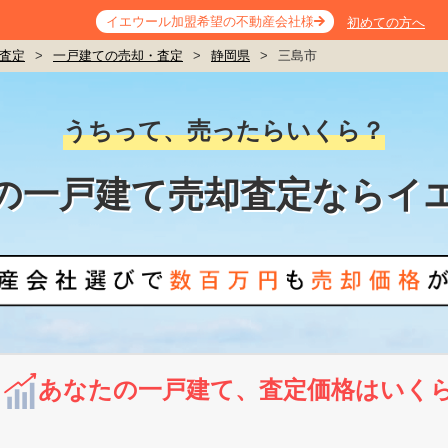
イエウール加盟希望の不動産会社様
初めての方へ
査定
>
一戸建ての売却・査定
>
静岡県
>
三島市
うちって、売ったらいくら？
の一戸建て売却査定ならイ
あなたの一戸建て、査定価格はいく