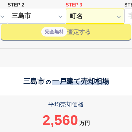
STEP 2
STEP 3
ST
査定する
完全無料
三島市
一戸建て売却相場
の
平均売却価格
2,560
万円