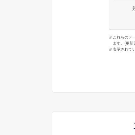
※
これらのデ
ます。(更新日:
※
表示されてい