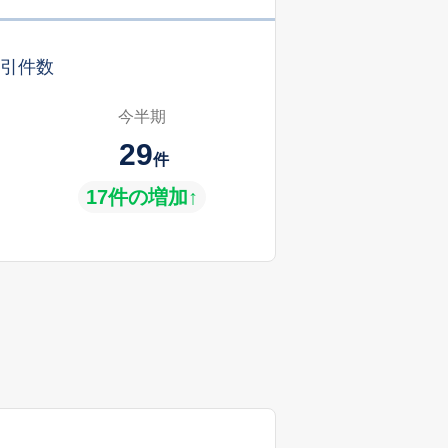
引件数
今半期
29
件
17件の増加↑