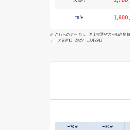
1,600
加茂
420
※ これらのデータは、国土交通省の
不動産情
川原ケ谷
万
データ更新日: 2025年10月29日
3,800
北沢
1,800
清住町
5,700
幸原町
270
笹原新田
万
2,200
佐野見晴台
〜70㎡
〜80㎡