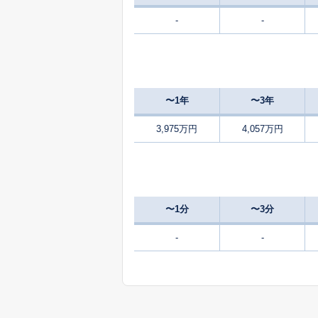
-
-
3,800
沢地
1,700
三恵台
〜1年
〜3年
830
三恵台
万
3,975万円
4,057万円
1,500
千枚原
160
大場
万
〜1分
〜3分
2,000
中央町
-
-
1,800
徳倉