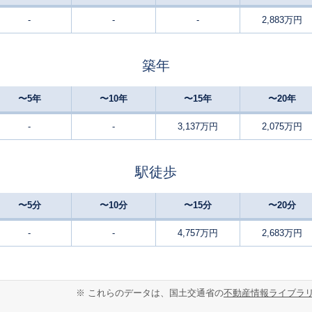
-
-
-
2,883万円
三島
25
200
110
徒歩
分
㎡
万円
築年
三島
-
200
130
徒歩
分
㎡
万円
〜5年
〜10年
〜15年
〜20年
三島
-
310
185
徒歩
分
㎡
円
-
-
3,137万円
2,075万円
三島
24
200
120
徒歩
分
㎡
万円
駅徒歩
大場
-
380
100
徒歩
分
㎡
円
〜5分
〜10分
〜15分
〜20分
三島
11
125
175
徒歩
分
㎡
-
-
4,757万円
2,683万円
万円
三島
-
400
120
徒歩
分
㎡
万円
※ これらのデータは、国土交通省の
不動産情報ライブラ