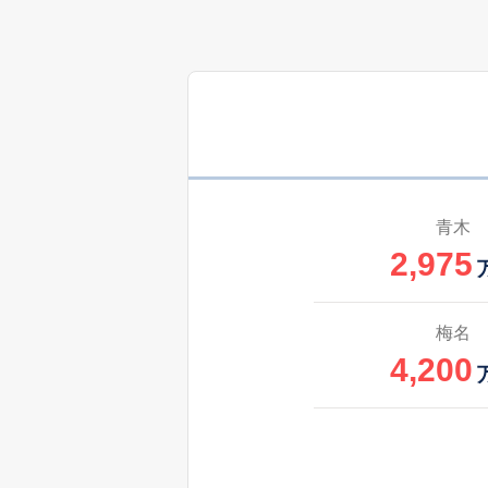
3,400
徳倉
400
徳倉
万
4,100
徳倉
3,300
徳倉
青木
2,975
1,400
中
2,000
中
梅名
4,200