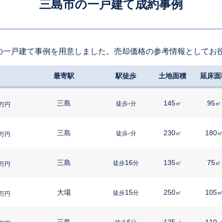
三島市の一戸建て成約事例
の一戸建て事例を用意しました。売却価格の参考情報としてお
最寄駅
駅徒歩
土地面積
延床面
三島
-
145
95
徒歩
分
㎡
㎡
万円
三島
-
230
180
徒歩
分
㎡
万円
三島
16
135
75
徒歩
分
㎡
㎡
万円
大場
15
250
105
徒歩
分
㎡
万円
三島
6
125
110