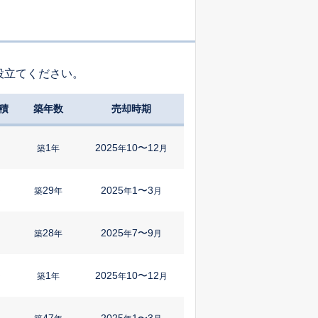
役立てください。
積
築年数
売却時期
1
2025
10〜12
築
年
年
月
29
2025
1〜3
㎡
築
年
年
月
28
2025
7〜9
築
年
年
月
1
2025
10〜12
㎡
築
年
年
月
47
2025
1〜3