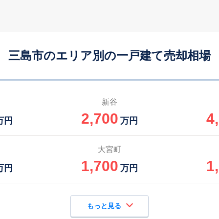
三島
-
310
105
徒歩
分
㎡
万円
三島
-
115
65
徒歩
分
㎡
㎡
円
三島市のエリア別の一戸建て売却相場
三島
19
95
-
徒歩
分
㎡
㎡
万円
三島
23
120
95
徒歩
分
㎡
㎡
万円
新谷
2,700
4
三島
-
260
120
万円
万円
徒歩
分
㎡
万円
三島
-
180
95
大宮町
徒歩
分
㎡
㎡
万円
1,700
1
万円
万円
もっと見る