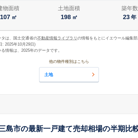
建物面積
土地面積
築年数
107
198
23
㎡
㎡
年
ータは、国土交通省の
不動産情報ライブラリ
の情報をもとにイエウール編集部
 2025年10月29日)
る情報は、2025年のデータです。
他の物件種別はこちら
土地
三島市の最新一戸建て売却相場の半期比