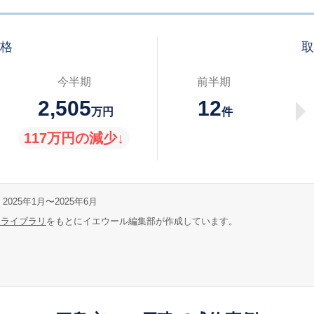
価格
取
今半期
前半期
2,505
12
万円
件
117万円の減少↓
2025年1月〜2025年6月
報ライブラリ
をもとにイエウール編集部が作成しています。