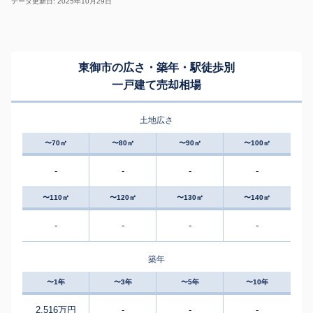
データ更新日: 2025年10月29日
東御市の広さ・築年・駅徒歩別
一戸建て売却相場
土地広さ
〜70㎡
〜80㎡
〜90㎡
〜100㎡
-
-
-
-
〜110㎡
〜120㎡
〜130㎡
〜140㎡
-
-
-
-
築年
〜1年
〜3年
〜5年
〜10年
2,516万円
-
-
-