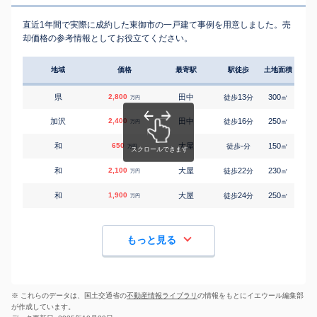
直近1年間で実際に成約した東御市の一戸建て事例を用意しました。売
却価格の参考情報としてお役立てください。
地域
価格
最寄駅
駅徒歩
土地面積
延床
県
2,800
田中
13
300
100
徒歩
分
㎡
万円
加沢
2,400
田中
16
250
95
徒歩
分
㎡
万円
和
650
大屋
-
150
100
徒歩
分
㎡
万円
和
2,100
大屋
22
230
95
徒歩
分
㎡
万円
和
1,900
大屋
24
250
100
徒歩
分
㎡
万円
もっと見る
※ これらのデータは、国土交通省の
不動産情報ライブラリ
の情報をもとにイエウール編集部
が作成しています。