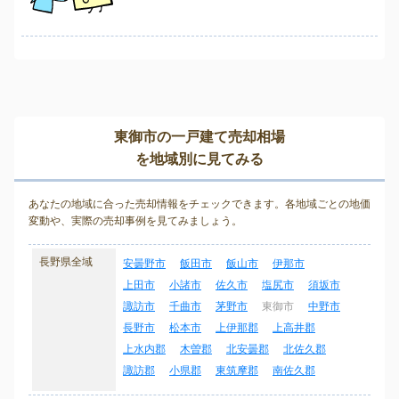
東御市の一戸建て売却相場
を地域別に見てみる
あなたの地域に合った売却情報をチェックできます。各地域ごとの地価
変動や、実際の売却事例を見てみましょう。
長野県全域
安曇野市
飯田市
飯山市
伊那市
上田市
小諸市
佐久市
塩尻市
須坂市
諏訪市
千曲市
茅野市
東御市
中野市
長野市
松本市
上伊那郡
上高井郡
上水内郡
木曽郡
北安曇郡
北佐久郡
諏訪郡
小県郡
東筑摩郡
南佐久郡