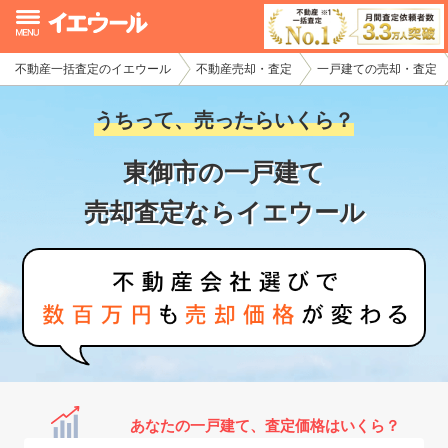
不動産一括査定のイエウール
不動産売却・査定
一戸建ての売却・査定
イエウール加盟希望の不動産会社様
うちって、売ったらいくら？
初めての方へ
東御市の一戸建て
不動産売却の流れ
売却査定ならイエウール
不動産の売却・一括査定
家査定シミュレーター
お問い合わせ
あなたの一戸建て、査定価格はいくら？