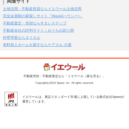
関連サイト
土地活用・不動産投資ならイエウール土地活用
完全会員制の家探しサイト「Housii(ハウシー)」
不動産査定・売却ならすまいステップ
不動産会社の評判サイト｜おうちの語り部
外壁塗装ならヌリカエ
有料老人ホームを探すならケアスル 介護
不動産売却・不動産査定なら「イエウール（家を売る）」
Copyright(c)2014 Speee, Inc. All rights reserved.
イエウールは、東証スタンダード市場に上場している株式会社Speeeが
運営しています。