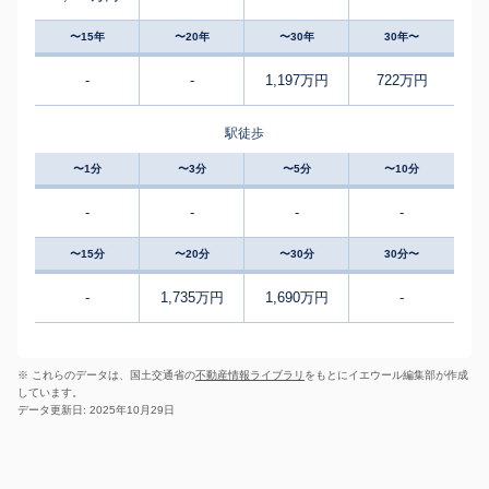
〜15年
〜20年
〜30年
30年〜
-
-
1,197万円
722万円
駅徒歩
〜1分
〜3分
〜5分
〜10分
-
-
-
-
〜15分
〜20分
〜30分
30分〜
-
1,735万円
1,690万円
-
※ これらのデータは、国土交通省の
不動産情報ライブラリ
をもとにイエウール編集部が作成
しています。
データ更新日: 2025年10月29日