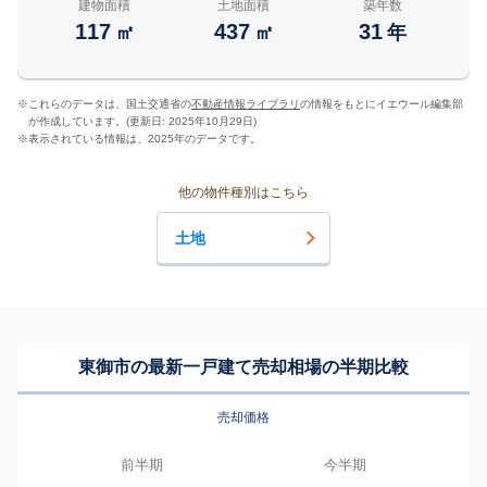
建物面積
土地面積
築年数
117
437
31
㎡
㎡
年
※
これらのデータは、国土交通省の
不動産情報ライブラリ
の情報をもとにイエウール編集部
が作成しています。(更新日: 2025年10月29日)
※
表示されている情報は、2025年のデータです。
他の物件種別はこちら
土地
東御市の最新一戸建て売却相場の半期比較
売却価格
前半期
今半期