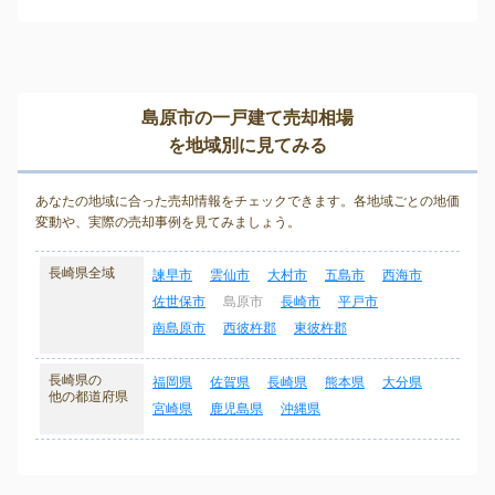
島原市の一戸建て売却相場
を地域別に見てみる
あなたの地域に合った売却情報をチェックできます。各地域ごとの地価
変動や、実際の売却事例を見てみましょう。
長崎県全域
諫早市
雲仙市
大村市
五島市
西海市
佐世保市
島原市
長崎市
平戸市
南島原市
西彼杵郡
東彼杵郡
長崎県の
福岡県
佐賀県
長崎県
熊本県
大分県
他の都道府県
宮崎県
鹿児島県
沖縄県