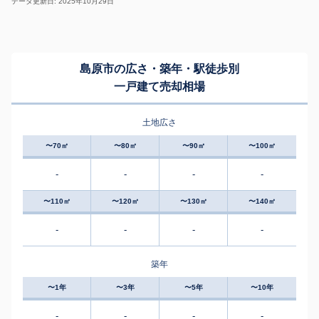
データ更新日: 2025年10月29日
島原市の広さ・築年・駅徒歩別
一戸建て売却相場
土地広さ
〜70㎡
〜80㎡
〜90㎡
〜100㎡
-
-
-
-
〜110㎡
〜120㎡
〜130㎡
〜140㎡
-
-
-
-
築年
〜1年
〜3年
〜5年
〜10年
-
-
-
-