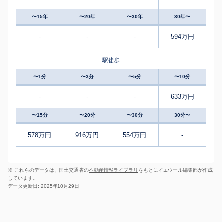
〜15年
〜20年
〜30年
30年〜
-
-
-
594万円
駅徒歩
〜1分
〜3分
〜5分
〜10分
-
-
-
633万円
〜15分
〜20分
〜30分
30分〜
578万円
916万円
554万円
-
※ これらのデータは、国土交通省の
不動産情報ライブラリ
をもとにイエウール編集部が作成
しています。
データ更新日: 2025年10月29日