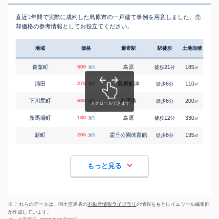
直近1年間で実際に成約した島原市の一戸建て事例を用意しました。売
却価格の参考情報としてお役立てください。
地域
価格
最寄駅
駅徒歩
土地面積
延床
青葉町
500
島原
21
185
105
徒歩
分
㎡
万円
浦田
270
島原船津
6
110
120
徒歩
分
㎡
万円
下川尻町
630
島原港
6
200
145
徒歩
分
㎡
万円
新馬場町
180
島原
12
330
60
徒歩
分
㎡
万円
新町
200
霊丘公園体育館
6
195
115
徒歩
分
㎡
万円
もっと見る
※ これらのデータは、国土交通省の
不動産情報ライブラリ
の情報をもとにイエウール編集部
が作成しています。