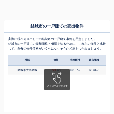
結城市の一戸建ての売出物件
実際に現在売り出し中の結城市の一戸建て事例を用意しました。
結城市の一戸建ての売却価格・相場を知るために、これらの物件と比較
して、自分の物件価格がいくらになりそうか相場をつかみましょう。
地域
価格
土地面積
延床面積
築年
結城市大字結城
790
132.37
68.31
4
㎡
㎡
築
万円