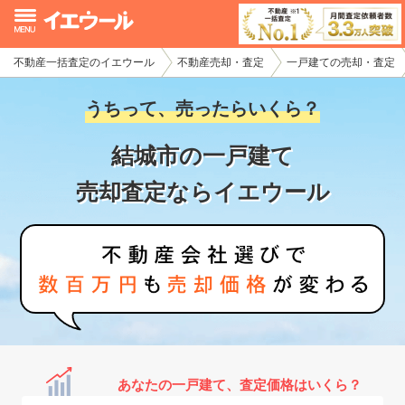
不動産一括査定のイエウール
不動産売却・査定
一戸建ての売却・査定
イエウール加盟希望の不動産会社様
うちって、売ったらいくら？
初めての方へ
結城市の一戸建て
不動産売却の流れ
売却査定ならイエウール
不動産の売却・一括査定
家査定シミュレーター
お問い合わせ
あなたの一戸建て、査定価格はいくら？