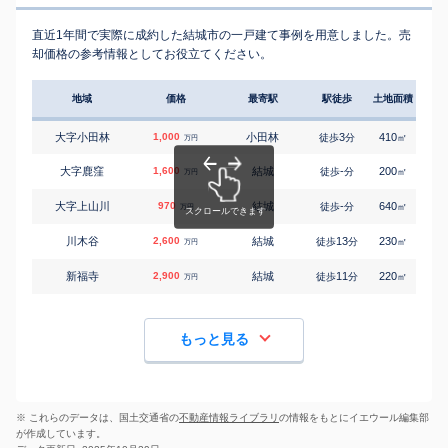
直近1年間で実際に成約した結城市の一戸建て事例を用意しました。売
却価格の参考情報としてお役立てください。
地域
価格
最寄駅
駅徒歩
土地面積
延床
大字小田林
1,000
小田林
3
410
55
徒歩
分
㎡
万円
大字鹿窪
1,600
結城
-
200
115
徒歩
分
㎡
万円
大字上山川
970
結城
-
640
120
徒歩
分
㎡
万円
川木谷
2,600
結城
13
230
105
徒歩
分
㎡
万円
新福寺
2,900
結城
11
220
110
徒歩
分
㎡
万円
もっと見る
※ これらのデータは、国土交通省の
不動産情報ライブラリ
の情報をもとにイエウール編集部
が作成しています。