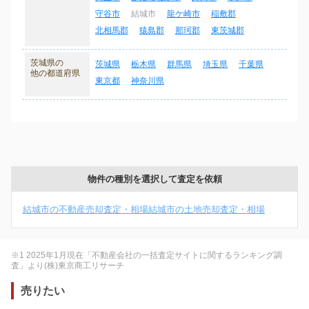
守谷市
結城市
龍ケ崎市
稲敷郡
北相馬郡
猿島郡
那珂郡
東茨城郡
茨城県の
茨城県
栃木県
群馬県
埼玉県
千葉県
他の都道府県
東京都
神奈川県
物件の種別を選択して査定を依頼
結城市の不動産売却査定・相場
結城市の土地売却査定・相場
※1 2025年1月現在「不動産会社の一括査定サイトに関するランキング調
査」より(株)東京商工リサーチ
売りたい