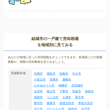
結城市の一戸建て売却相場
を地域別に見てみる
あなたの地域に合った売却情報をチェックできます。各地域ごとの地価
変動や、実際の売却事例を見てみましょう。
茨城県全域
石岡市
潮来市
稲敷市
牛久市
小美玉市
笠間市
鹿嶋市
かすみがうら市
神栖市
北茨城市
古河市
桜川市
下妻市
常総市
高萩市
筑西市
つくば市
土浦市
取手市
那珂市
坂東市
常陸太田市
常陸大宮市
日立市
ひたちなか市
鉾田市
水戸市