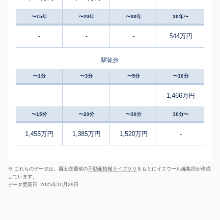
〜15年
〜20年
〜30年
30年〜
-
-
-
544万円
駅徒歩
〜1分
〜3分
〜5分
〜10分
-
-
-
1,466万円
〜15分
〜20分
〜30分
30分〜
1,455万円
1,385万円
1,520万円
-
※ これらのデータは、国土交通省の
不動産情報ライブラリ
をもとにイエウール編集部が作成
しています。
データ更新日: 2025年10月29日