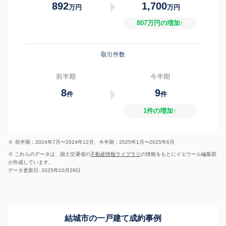
892
1,700
万円
万円
807万円の増加↑
取引件数
前半期
今半期
8
9
件
件
1件の増加↑
※
前半期：2024年7月〜2024年12月、今半期：2025年1月〜2025年6月
※ これらのデータは、国土交通省の
不動産情報ライブラリ
の情報をもとにイエウール編集部
が作成しています。
データ更新日: 2025年10月29日
結城市の一戸建て成約事例