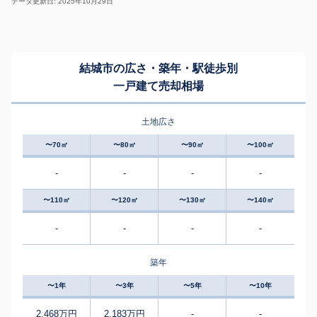
データ更新日: 2025年10月29日
結城市の広さ・築年・駅徒歩別
一戸建て売却相場
土地広さ
〜70㎡
〜80㎡
〜90㎡
〜100㎡
-
-
-
-
〜110㎡
〜120㎡
〜130㎡
〜140㎡
-
-
-
-
築年
〜1年
〜3年
〜5年
〜10年
2,468万円
2,183万円
-
-