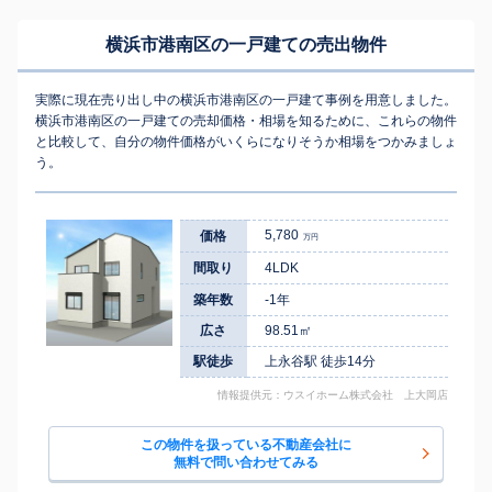
横浜市港南区の一戸建ての売出物件
実際に現在売り出し中の横浜市港南区の一戸建て事例を用意しました。
横浜市港南区の一戸建ての売却価格・相場を知るために、これらの物件
と比較して、自分の物件価格がいくらになりそうか相場をつかみましょ
う。
5,780
価格
万円
間取り
4LDK
築年数
-1年
広さ
98.51㎡
駅徒歩
上永谷駅 徒歩14分
情報提供元：ウスイホーム株式会社 上大岡店
この物件を扱っている不動産会社に
無料で問い合わせてみる