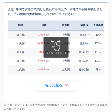
直近1年間で実際に成約した横浜市港南区の一戸建て事例を用意しまし
た。売却価格の参考情報としてお役立てください。
地域
価格
最寄駅
駅徒歩
土地面積
延床
大久保
1,000
上大岡
5
80
35
徒歩
分
㎡
万円
大久保
4,600
上大岡
9
125
90
徒歩
分
㎡
万円
大久保
940
上大岡
11
110
70
徒歩
分
㎡
万円
大久保
6,000
上大岡
12
110
95
徒歩
分
㎡
万円
大久保
4,000
上大岡
15
75
95
徒歩
分
㎡
万円
もっと見る
※ これらのデータは、国土交通省の
不動産情報ライブラリ
の情報をもとにイエウール編集部
が作成しています。