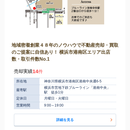
地域密着創業４８年のノウハウで不動産売却・買取
のご提案に自信あり！ 横浜市港南区エリア出店
数・取引件数No.1
14
売却実績
件
所在地
神奈川県横浜市港南区港南中央通6-5
横浜市営地下鉄ブルーライン「港南中央」
最寄駅
駅 徒歩1分
定休日
月曜日・火曜日
営業時間
9:00～19:00
詳細を見る