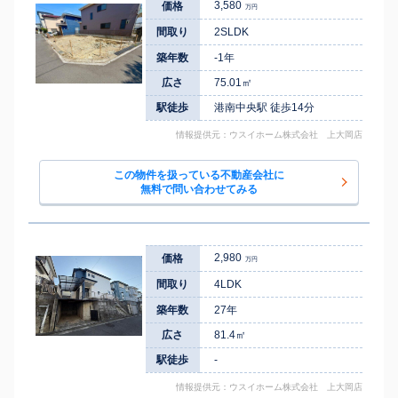
3,580
価格
万円
間取り
2SLDK
築年数
-1年
広さ
75.01㎡
駅徒歩
港南中央駅 徒歩14分
情報提供元：ウスイホーム株式会社 上大岡店
この物件を扱っている不動産会社に
無料で問い合わせてみる
2,980
価格
万円
間取り
4LDK
築年数
27年
広さ
81.4㎡
駅徒歩
-
情報提供元：ウスイホーム株式会社 上大岡店