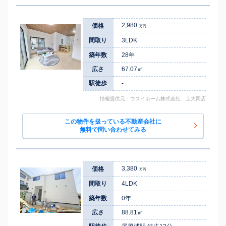
2,980
価格
万円
間取り
3LDK
築年数
28年
広さ
67.07㎡
駅徒歩
-
情報提供元：ウスイホーム株式会社 上大岡店
この物件を扱っている不動産会社に
無料で問い合わせてみる
3,380
価格
万円
間取り
4LDK
築年数
0年
広さ
88.81㎡