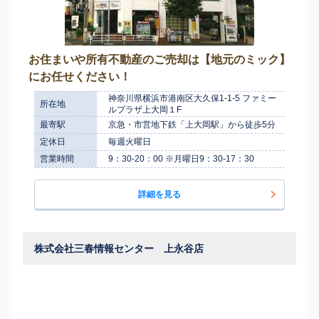
お住まいや所有不動産のご売却は【地元のミック】
にお任せください！
神奈川県横浜市港南区大久保1-1-5 ファミー
所在地
ルプラザ上大岡１F
最寄駅
京急・市営地下鉄「上大岡駅」から徒歩5分
定休日
毎週火曜日
営業時間
9：30-20：00 ※月曜日9：30-17：30
詳細を見る
株式会社三春情報センター 上永谷店