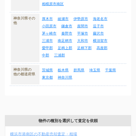
相模原市南区
神奈川県その
厚木市
綾瀬市
伊勢原市
海老名市
他
小田原市
鎌倉市
座間市
逗子市
茅ヶ崎市
秦野市
平塚市
藤沢市
三浦市
南足柄市
大和市
横須賀市
愛甲郡
足柄上郡
足柄下郡
高座郡
中郡
三浦郡
神奈川県の
茨城県
栃木県
群馬県
埼玉県
千葉県
他の都道府県
東京都
神奈川県
物件の種別を選択して査定を依頼
横浜市港南区の不動産売却査定・相場