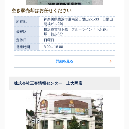
空き家売却はお任せください
神奈川県横浜市港南区日限山2-1-33 日限山
所在地
開成ビル2階
横浜市営地下鉄 ブルーライン「下永谷」
最寄駅
駅 徒歩8分
定休日
日曜日
営業時間
8:00～18:00
詳細を見る
株式会社三春情報センター 上大岡店