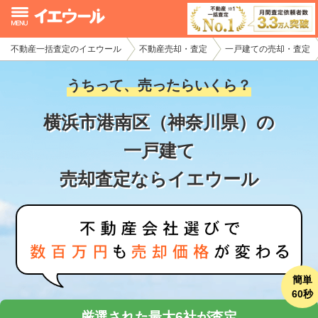
不動産一括査定のイエウール
不動産売却・査定
一戸建ての売却・査定
イエウール加盟希望の不動産会社様
うちって、売ったらいくら？
初めての方へ
横浜市港南区（神奈川県）の
不動産売却の流れ
一戸建て
不動産の売却・一括査定
売却査定ならイエウール
家査定シミュレーター
お問い合わせ
簡単
60秒
厳選された最大6社が査定