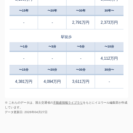
〜15年
〜20年
〜30年
30年〜
-
-
2,791万円
2,373万円
駅徒歩
〜1分
〜3分
〜5分
〜10分
-
-
-
4,112万円
〜15分
〜20分
〜30分
30分〜
4,381万円
4,094万円
3,611万円
-
※ これらのデータは、国土交通省の
不動産情報ライブラリ
をもとにイエウール編集部が作成
しています。
データ更新日: 2026年04月27日