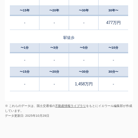
〜15年
〜20年
〜30年
30年〜
-
-
-
477万円
駅徒歩
〜1分
〜3分
〜5分
〜10分
-
-
-
-
〜15分
〜20分
〜30分
30分〜
-
-
1,458万円
-
※ これらのデータは、国土交通省の
不動産情報ライブラリ
をもとにイエウール編集部が作成
しています。
データ更新日: 2025年10月29日