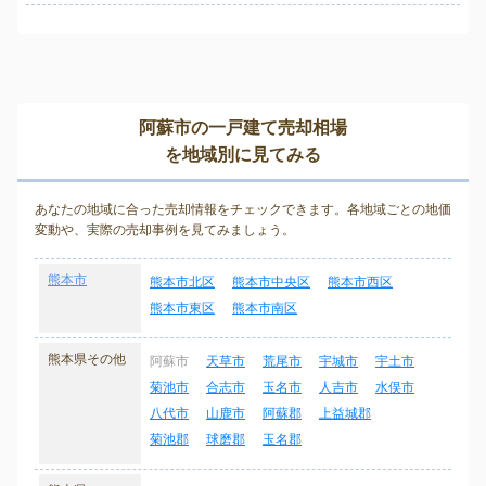
阿蘇市の一戸建て売却相場
を地域別に見てみる
あなたの地域に合った売却情報をチェックできます。各地域ごとの地価
変動や、実際の売却事例を見てみましょう。
熊本市
熊本市北区
熊本市中央区
熊本市西区
熊本市東区
熊本市南区
熊本県その他
阿蘇市
天草市
荒尾市
宇城市
宇土市
菊池市
合志市
玉名市
人吉市
水俣市
八代市
山鹿市
阿蘇郡
上益城郡
菊池郡
球磨郡
玉名郡