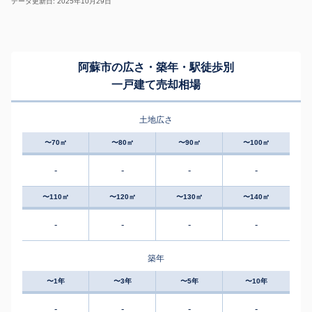
データ更新日: 2025年10月29日
阿蘇市の広さ・築年・駅徒歩別
一戸建て売却相場
土地広さ
〜70㎡
〜80㎡
〜90㎡
〜100㎡
-
-
-
-
〜110㎡
〜120㎡
〜130㎡
〜140㎡
-
-
-
-
築年
〜1年
〜3年
〜5年
〜10年
-
-
-
-