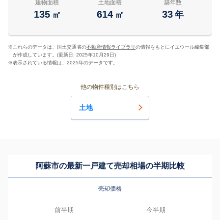
建物面積
土地面積
築年数
135
614
33
㎡
㎡
年
※
これらのデータは、国土交通省の
不動産情報ライブラリ
の情報をもとにイエウール編集部
が作成しています。(更新日: 2025年10月29日)
※
表示されている情報は、2025年のデータです。
他の物件種別はこちら
土地
阿蘇市の最新一戸建て売却相場の半期比較
売却価格
前半期
今半期