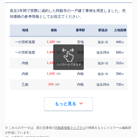
直近1年間で実際に成約した阿蘇市の一戸建て事例を用意しました。売
却価格の参考情報としてお役立てください。
地域
価格
最寄駅
駅徒歩
土地面積
延床
一の宮町坂梨
1,400
宮地
-
440
115
徒歩
分
㎡
万円
一の宮町坂梨
1,600
宮地
28
680
180
徒歩
分
㎡
万円
内牧
1,100
内牧
-
310
110
徒歩
分
㎡
万円
内牧
1,000
内牧
-
390
140
徒歩
分
㎡
万円
乙姫
200
内牧
29
730
65
徒歩
分
㎡
万円
もっと見る
※ これらのデータは、国土交通省の
不動産情報ライブラリ
の情報をもとにイエウール編集部
が作成しています。