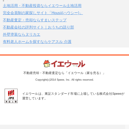
土地活用・不動産投資ならイエウール土地活用
完全会員制の家探しサイト「Housii(ハウシー)」
不動産査定・売却ならすまいステップ
不動産会社の評判サイト｜おうちの語り部
外壁塗装ならヌリカエ
有料老人ホームを探すならケアスル 介護
不動産売却・不動産査定なら「イエウール（家を売る）」
Copyright(c)2014 Speee, Inc. All rights reserved.
イエウールは、東証スタンダード市場に上場している株式会社Speeeが
運営しています。