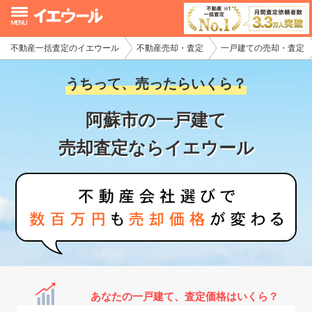
不動産一括査定のイエウール
不動産売却・査定
一戸建ての売却・査定
イエウール加盟希望の不動産会社様
うちって、売ったらいくら？
初めての方へ
阿蘇市の一戸建て
不動産売却の流れ
売却査定ならイエウール
不動産の売却・一括査定
家査定シミュレーター
お問い合わせ
あなたの一戸建て、査定価格はいくら？