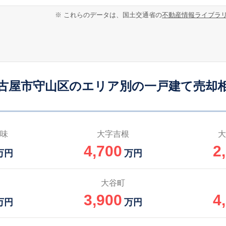
新守山
19
140
120
徒歩
分
㎡
万円
※ これらのデータは、国土交通省の
不動産情報ライブラ
新守山
23
135
105
徒歩
分
㎡
万円
神領
-
145
105
徒歩
分
㎡
万円
古屋市守山区のエリア別の一戸建て売却
神領
-
330
190
徒歩
分
㎡
万円
喜多山(愛知)
1
125
105
徒歩
分
㎡
万円
味
大字吉根
大
4,700
2
喜多山(愛知)
7
115
100
万円
万円
徒歩
分
㎡
万円
神領
-
180
120
大谷町
徒歩
分
㎡
万円
3,900
4
万円
万円