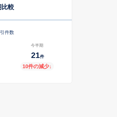
期比較
引件数
今半期
21
件
10件の減少↓