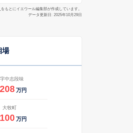
2
2025
1〜3
㎡
築
年
年
月
リ
をもとにイエウール編集部が作成しています。
データ更新日: 2025年10月29日
2
2024
10〜12
㎡
築
年
年
月
1
2025
4〜6
㎡
築
年
年
月
相場
23
2025
4〜6
㎡
築
年
年
月
1
2025
10〜12
㎡
築
年
年
月
字中志段味
,208
0
2025
1〜3
万円
㎡
築
年
年
月
1
2024
10〜12
大牧町
㎡
築
年
年
月
,100
万円