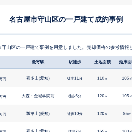
名古屋市守山区の一戸建て成約事例
市守山区の一戸建て事例を用意しました。売却価格の参考情報
最寄駅
駅徒歩
土地面積
延床面
喜多山(愛知)
11
110
105
徒歩
分
㎡
万円
大森・金城学院前
6
120
105
徒歩
分
㎡
万円
瓢箪山(愛知)
10
120
95
徒歩
分
㎡
㎡
万円
喜多山(愛知)
7
165
100
徒歩
分
㎡
万円