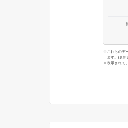
※
これらのデ
ます。(更新日:
※
表示されてい