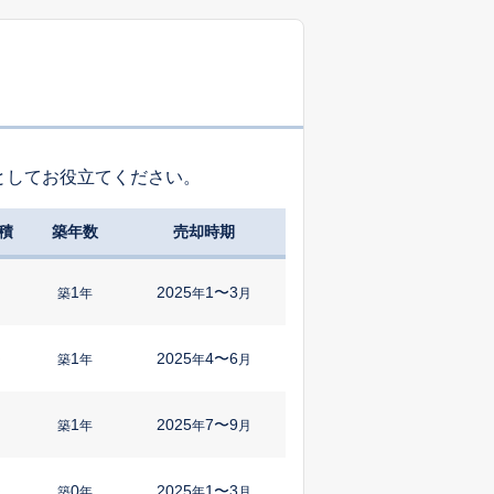
としてお役立てください。
積
築年数
売却時期
1
2025
1〜3
㎡
築
年
年
月
1
2025
4〜6
㎡
築
年
年
月
1
2025
7〜9
築
年
年
月
0
2025
1〜3
㎡
築
年
年
月