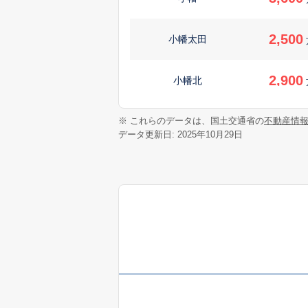
2,500
小幡太田
2,900
小幡北
910
※ これらのデータは、国土交通省の
不動産情
小幡千代田
万
データ更新日: 2025年10月29日
3,900
小幡中
3,400
大字上志段味
3,000
大字上志段味
2,800
大字上志段味