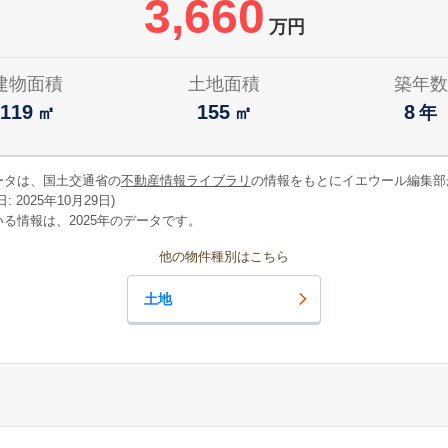
3,660
万円
建物面積
土地面積
築年数
119
155
8
㎡
㎡
年
ータは、国土交通省の
不動産情報ライブラリ
の情報をもとにイエウール編集部
 2025年10月29日)
る情報は、2025年のデータです。
他の物件種別はこちら
土地