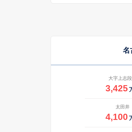
4,800
川村町
3,700
川村町
3,200
桔梗平
名
4,500
桔梗平
5,900
喜多山
大字上志段
3,425
4,600
喜多山南
4,400
吉根
太田井
4,100