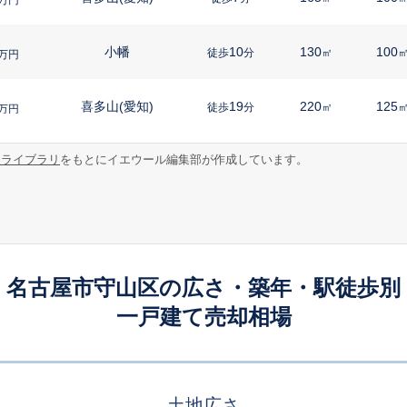
小幡
10
130
100
徒歩
分
㎡
万円
喜多山(愛知)
19
220
125
徒歩
分
㎡
万円
報ライブラリ
をもとにイエウール編集部が作成しています。
瓢箪山(愛知)
14
120
75
徒歩
分
㎡
㎡
円
小幡
15
75
115
徒歩
分
㎡
万円
高蔵寺
-
160
100
徒歩
分
㎡
万円
名古屋市守山区の広さ・築年・駅徒歩別
一戸建て売却相場
高蔵寺
15
115
110
徒歩
分
㎡
万円
高蔵寺
18
400
95
徒歩
分
㎡
㎡
万円
土地広さ