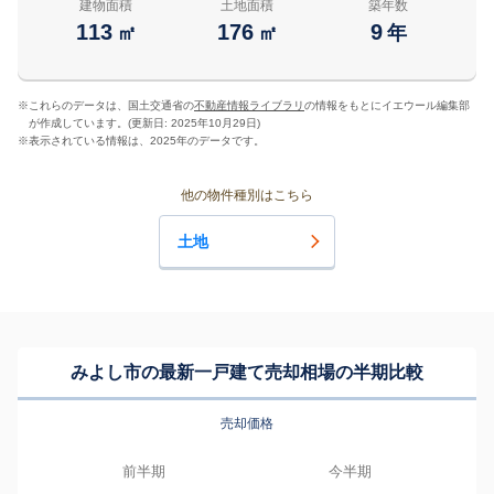
建物面積
土地面積
築年数
113
176
9
㎡
㎡
年
※
これらのデータは、国土交通省の
不動産情報ライブラリ
の情報をもとにイエウール編集部
が作成しています。(更新日: 2025年10月29日)
※
表示されている情報は、2025年のデータです。
他の物件種別はこちら
土地
みよし市の最新一戸建て売却相場の半期比較
売却価格
前半期
今半期