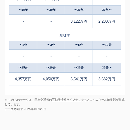
〜15年
〜20年
〜30年
30年〜
-
-
3,122万円
2,280万円
駅徒歩
〜1分
〜3分
〜5分
〜10分
-
-
-
-
〜15分
〜20分
〜30分
30分〜
4,357万円
4,950万円
3,541万円
3,682万円
※ これらのデータは、国土交通省の
不動産情報ライブラリ
をもとにイエウール編集部が作成
しています。
データ更新日: 2025年10月29日