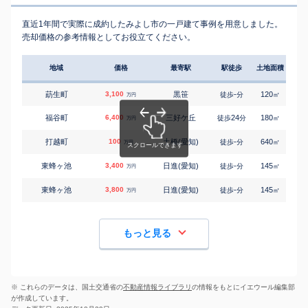
直近1年間で実際に成約したみよし市の一戸建て事例を用意しました。
売却価格の参考情報としてお役立てください。
地域
価格
最寄駅
駅徒歩
土地面積
延床
莇生町
3,100
黒笹
-
120
105
徒歩
分
㎡
万円
福谷町
6,400
三好ケ丘
24
180
95
徒歩
分
㎡
万円
打越町
100
土橋(愛知)
-
640
135
徒歩
分
㎡
万円
東蜂ヶ池
3,400
日進(愛知)
-
145
100
徒歩
分
㎡
万円
東蜂ヶ池
3,800
日進(愛知)
-
145
105
徒歩
分
㎡
万円
もっと見る
※ これらのデータは、国土交通省の
不動産情報ライブラリ
の情報をもとにイエウール編集部
が作成しています。