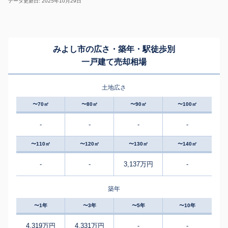
データ更新日: 2025年10月29日
みよし市の広さ・築年・駅徒歩別
一戸建て売却相場
土地広さ
〜70㎡
〜80㎡
〜90㎡
〜100㎡
-
-
-
-
〜110㎡
〜120㎡
〜130㎡
〜140㎡
-
-
3,137万円
-
築年
〜1年
〜3年
〜5年
〜10年
4,319万円
4,331万円
-
-