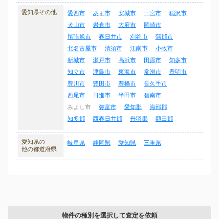
愛知県その他
愛西市
あま市
安城市
一宮市
稲沢市
犬山市
岩倉市
大府市
岡崎市
尾張旭市
春日井市
刈谷市
蒲郡市
北名古屋市
清須市
江南市
小牧市
新城市
瀬戸市
高浜市
田原市
知多市
知立市
津島市
東海市
常滑市
豊明市
豊川市
豊田市
豊橋市
長久手市
西尾市
日進市
半田市
碧南市
みよし市
弥富市
愛知郡
海部郡
知多郡
西春日井郡
丹羽郡
額田郡
愛知県の
岐阜県
静岡県
愛知県
三重県
他の都道府県
物件の種別を選択して査定を依頼