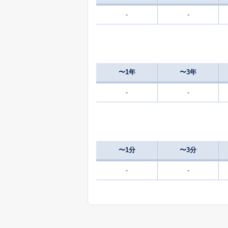
-
-
3,000
下島山
1,400
新田
〜1年
〜3年
650
新町
万
-
-
800
玉津
万
750
玉津
万
〜1分
〜3分
2,000
丹原町願連寺
-
-
200
丹原町鞍瀬
万