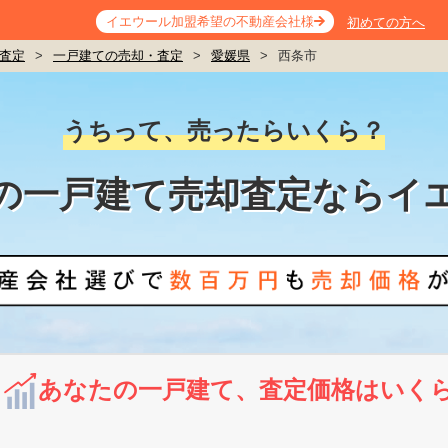
イエウール加盟希望の不動産会社様
初めての方へ
査定
>
一戸建ての売却・査定
>
愛媛県
>
西条市
うちって、売ったらいくら？
の一戸建て売却査定ならイ
あなたの一戸建て、査定価格はいく