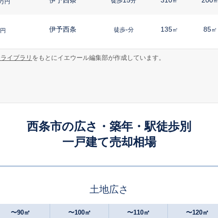
徒歩
分
㎡
万円
伊予西条
-
135
85
徒歩
分
㎡
㎡
円
報ライブラリ
をもとにイエウール編集部が作成しています。
伊予西条
21
150
100
徒歩
分
㎡
万円
伊予西条
24
165
75
徒歩
分
㎡
㎡
万円
壬生川
26
260
50
徒歩
分
㎡
㎡
円
西条市の広さ・築年・駅徒歩別
一戸建て売却相場
伊予三芳
23
330
125
徒歩
分
㎡
万円
伊予小松
7
120
120
徒歩
分
㎡
円
土地広さ
伊予西条
-
240
125
徒歩
分
㎡
万円
〜90㎡
〜100㎡
〜110㎡
〜120㎡