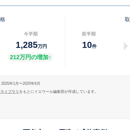
価格
取
今半期
前半期
1,285
10
万円
件
212万円の増加↑
2025年1月〜2025年6月
報ライブラリ
をもとにイエウール編集部が作成しています。