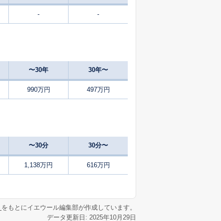
-
-
7
2025
7〜9
㎡
築
年
年
月
-
2025
10〜12
築
年
年
月
〜30年
30年〜
34
2025
1〜3
㎡
築
年
年
月
990万円
497万円
31
2025
10〜12
㎡
築
年
年
月
38
2025
7〜9
㎡
築
年
年
月
〜30分
30分〜
17
2025
1〜3
㎡
築
年
年
月
1,138万円
616万円
28
2025
10〜12
㎡
築
年
年
月
リ
をもとにイエウール編集部が作成しています。
データ更新日: 2025年10月29日