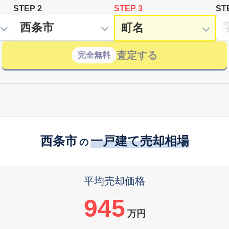
STEP 2
STEP 3
ST
査定する
完全無料
西条市
一戸建て売却相場
の
平均売却価格
945
万円