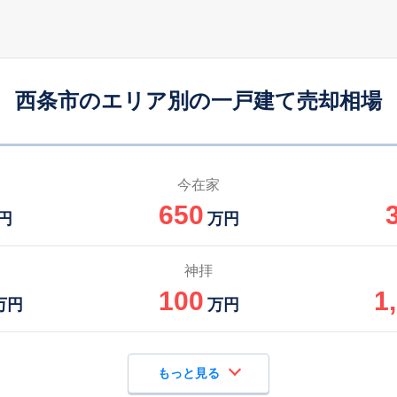
壬生川
-
740
310
徒歩
分
㎡
円
壬生川
-
240
120
徒歩
分
㎡
円
西条市のエリア別の一戸建て売却相場
伊予西条
-
175
125
徒歩
分
㎡
万円
伊予西条
25
175
100
徒歩
分
㎡
円
今在家
650
壬生川
9
330
140
円
万円
徒歩
分
㎡
円
伊予西条
26
210
105
神拝
徒歩
分
㎡
万円
100
1
万円
万円
もっと見る