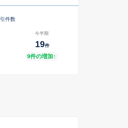
引件数
今半期
19
件
9件の増加↑