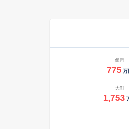
600
丹原町高松
万
350
丹原町丹原
万
1,400
天神
100
中野
万
飯岡
775
880
壬生川
万
万
2,600
樋之口
大町
1,753