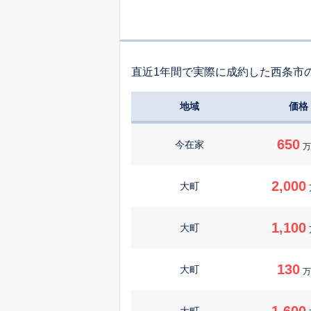
直近1年間で実際に成約した西条市
地域
価格
650
今在家
万
2,000
大町
1,100
大町
130
大町
万
1,600
大町