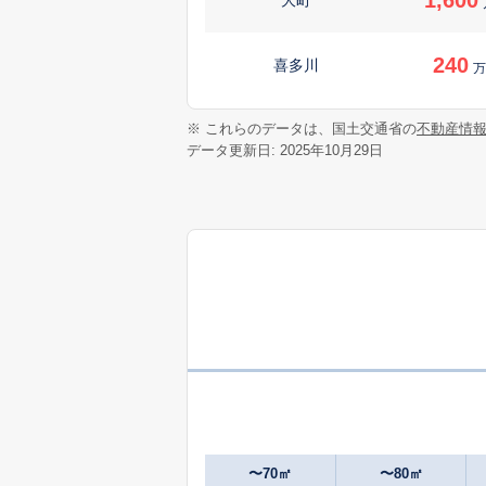
240
喜多川
万
2,300
※ これらのデータは、国土交通省の
不動産情
喜多川
データ更新日: 2025年10月29日
2,100
喜多川
650
喜多台
万
1,600
桑村
380
小松町新屋敷
万
3,400
下島山
〜70㎡
〜80㎡