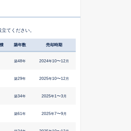
役立てください。
積
築年数
売却時期
48
2024
10〜12
築
年
年
月
29
2025
10〜12
㎡
築
年
年
月
34
2025
1〜3
㎡
築
年
年
月
61
2025
7〜9
築
年
年
月
24
2025
10〜12