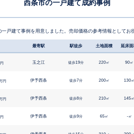
西条市の一戸建て成約事例
の一戸建て事例を用意しました。売却価格の参考情報としてお
最寄駅
駅徒歩
土地面積
延床面
玉之江
19
220
90
徒歩
分
㎡
㎡
円
伊予西条
7
200
130
徒歩
分
㎡
万円
伊予西条
8
210
145
徒歩
分
㎡
万円
伊予西条
9
65
-
徒歩
分
㎡
㎡
円
伊予西条
15
310
200