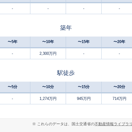
-
-
-
-
伊予西条
-
320
135
徒歩
分
㎡
万円
築年
伊予西条
20
400
-
徒歩
分
㎡
㎡
万円
〜5年
〜10年
〜15年
〜20年
伊予三芳
-
430
120
徒歩
分
㎡
円
-
2,300万円
-
-
伊予西条
-
155
120
徒歩
分
㎡
円
駅徒歩
伊予西条
26
330
125
徒歩
分
㎡
円
〜5分
〜10分
〜15分
〜20分
壬生川
-
210
135
徒歩
分
㎡
-
1,274万円
945万円
714万円
万円
伊予小松
-
340
165
徒歩
分
㎡
円
※ これらのデータは、国土交通省の
不動産情報ライブラ