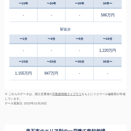
〜15年
〜20年
〜30年
30年〜
-
-
-
586万円
駅徒歩
〜1分
〜3分
〜5分
〜10分
-
-
-
1,220万円
〜15分
〜20分
〜30分
30分〜
1,155万円
847万円
-
-
※ これらのデータは、国土交通省の
不動産情報ライブラリ
をもとにイエウール編集部が作成
しています。
データ更新日: 2025年10月29日