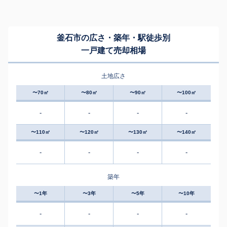
釜石市の広さ・築年・駅徒歩別
一戸建て売却相場
土地広さ
〜70㎡
〜80㎡
〜90㎡
〜100㎡
-
-
-
-
〜110㎡
〜120㎡
〜130㎡
〜140㎡
-
-
-
-
築年
〜1年
〜3年
〜5年
〜10年
-
-
-
-