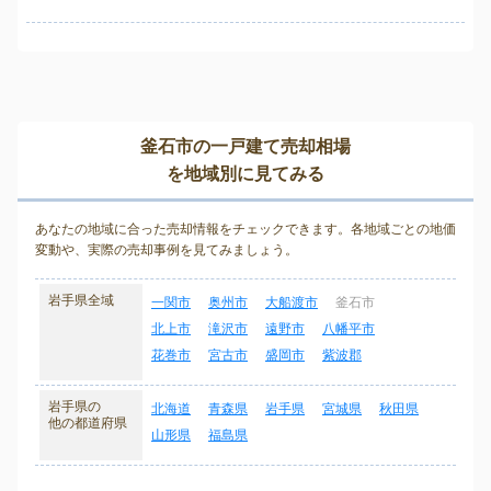
釜石市の一戸建て売却相場
を地域別に見てみる
あなたの地域に合った売却情報をチェックできます。各地域ごとの地価
変動や、実際の売却事例を見てみましょう。
岩手県全域
一関市
奥州市
大船渡市
釜石市
北上市
滝沢市
遠野市
八幡平市
花巻市
宮古市
盛岡市
紫波郡
岩手県の
北海道
青森県
岩手県
宮城県
秋田県
他の都道府県
山形県
福島県