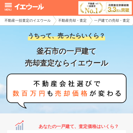
不動産一括査定のイエウール
不動産売却・査定
一戸建ての売却・査定
イエウール加盟希望の不動産会社様
うちって、売ったらいくら？
初めての方へ
釜石市の一戸建て
不動産売却の流れ
売却査定ならイエウール
不動産の売却・一括査定
家査定シミュレーター
お問い合わせ
あなたの一戸建て、査定価格はいくら？