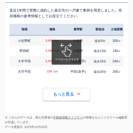
直近1年間で実際に成約した釜石市の一戸建て事例を用意しました。売
却価格の参考情報としてお役立てください。
地域
価格
最寄駅
駅徒歩
土地面積
延床
小佐野町
3,600
小佐野
5
200
105
徒歩
分
㎡
万円
野田町
2,000
小佐野
13
140
100
徒歩
分
㎡
万円
大字平田
2,000
平田(岩手)
15
240
110
徒歩
分
㎡
万円
大字平田
150
平田(岩手)
20
200
90
徒歩
分
㎡
万円
もっと見る
※ これらのデータは、国土交通省の
不動産情報ライブラリ
の情報をもとにイエウール編集部
が作成しています。
データ更新日: 2025年10月29日