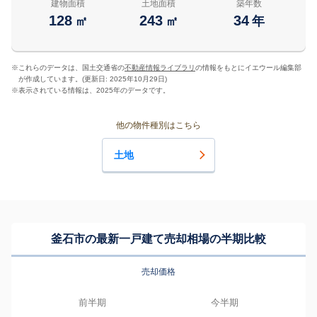
建物面積
土地面積
築年数
128
243
34
㎡
㎡
年
※
これらのデータは、国土交通省の
不動産情報ライブラリ
の情報をもとにイエウール編集部
が作成しています。(更新日: 2025年10月29日)
※
表示されている情報は、2025年のデータです。
他の物件種別はこちら
土地
釜石市の最新一戸建て売却相場の半期比較
売却価格
前半期
今半期