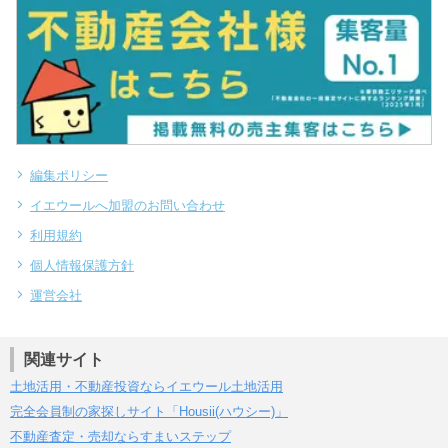
編集ポリシー
イエウールへ加盟のお問い合わせ
利用規約
個人情報保護方針
運営会社
関連サイト
土地活用・不動産投資ならイエウール土地活用
完全会員制の家探しサイト「Housii(ハウシー)」
不動産査定・売却ならすまいステップ