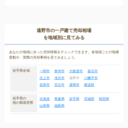
遠野市の一戸建て売却相場
を地域別に見てみる
あなたの地域に合った売却情報をチェックできます。各地域ごとの地価
変動や、実際の売却事例を見てみましょう。
岩手県全域
一関市
奥州市
大船渡市
釜石市
北上市
滝沢市
遠野市
八幡平市
花巻市
宮古市
盛岡市
紫波郡
岩手県の
北海道
青森県
岩手県
宮城県
秋田県
他の都道府県
山形県
福島県