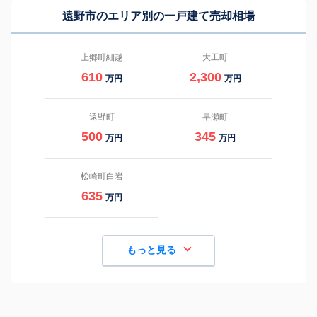
遠野市のエリア別の一戸建て売却相場
上郷町細越
大工町
610
2,300
万円
万円
遠野町
早瀬町
500
345
万円
万円
松崎町白岩
635
万円
もっと見る