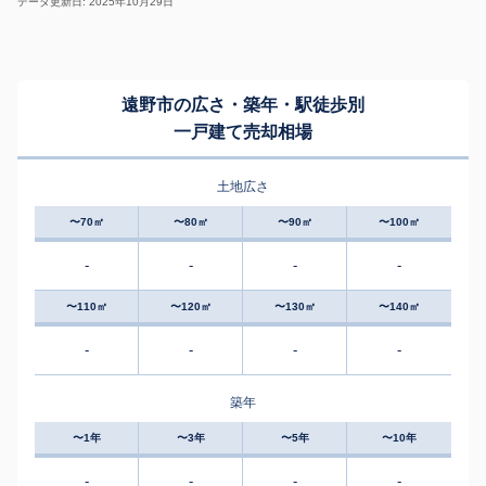
データ更新日: 2025年10月29日
遠野市の広さ・築年・駅徒歩別
一戸建て売却相場
土地広さ
〜70㎡
〜80㎡
〜90㎡
〜100㎡
-
-
-
-
〜110㎡
〜120㎡
〜130㎡
〜140㎡
-
-
-
-
築年
〜1年
〜3年
〜5年
〜10年
-
-
-
-