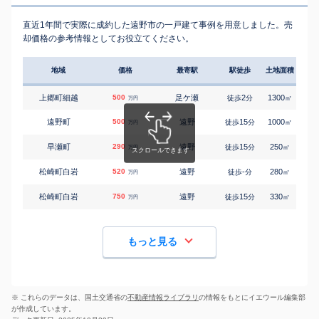
直近1年間で実際に成約した遠野市の一戸建て事例を用意しました。売
却価格の参考情報としてお役立てください。
地域
価格
最寄駅
駅徒歩
土地面積
延床
上郷町細越
500
足ケ瀬
2
1300
135
徒歩
分
㎡
万円
遠野町
500
遠野
15
1000
280
徒歩
分
㎡
万円
早瀬町
290
遠野
15
250
105
徒歩
分
㎡
万円
松崎町白岩
520
遠野
-
280
145
徒歩
分
㎡
万円
松崎町白岩
750
遠野
15
330
165
徒歩
分
㎡
万円
もっと見る
※ これらのデータは、国土交通省の
不動産情報ライブラリ
の情報をもとにイエウール編集部
が作成しています。