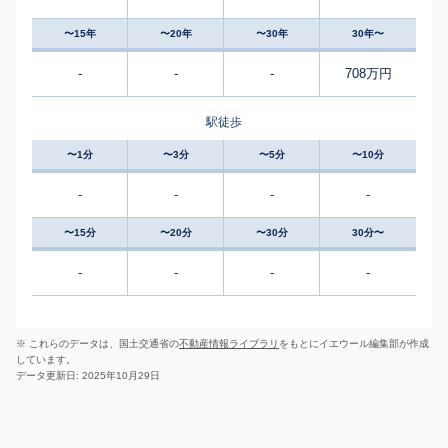
〜15年
〜20年
〜30年
30年〜
-
-
-
708万円
駅徒歩
〜1分
〜3分
〜5分
〜10分
-
-
-
-
〜15分
〜20分
〜30分
30分〜
-
-
-
-
※ これらのデータは、国土交通省の
不動産情報ライブラリ
をもとにイエウール編集部が作成
しています。
データ更新日: 2025年10月29日