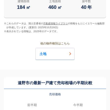
建物面積
土地面積
築年数
184
460
40
㎡
㎡
年
※
これらのデータは、国土交通省の
不動産情報ライブラリ
の情報をもとにイエウール編集部
が作成しています。(更新日: 2025年10月29日)
※
表示されている情報は、2025年のデータです。
他の物件種別はこちら
土地
遠野市の最新一戸建て売却相場の半期比較
売却価格
前半期
今半期