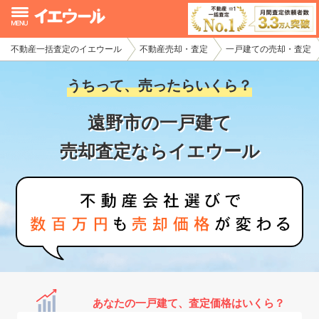
不動産一括査定のイエウール
不動産売却・査定
一戸建ての売却・査定
イエウール加盟希望の不動産会社様
うちって、売ったらいくら？
初めての方へ
遠野市の一戸建て
不動産売却の流れ
売却査定ならイエウール
不動産の売却・一括査定
家査定シミュレーター
お問い合わせ
あなたの一戸建て、査定価格はいくら？