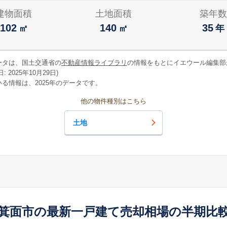
建物面積
土地面積
築年数
102
140
35
㎡
㎡
年
ータは、国土交通省の
不動産情報ライブラリ
の情報をもとにイエウール編集部
 2025年10月29日)
る情報は、2025年のデータです。
他の物件種別はこちら
土地
箕面市の最新一戸建て売却相場の半期比