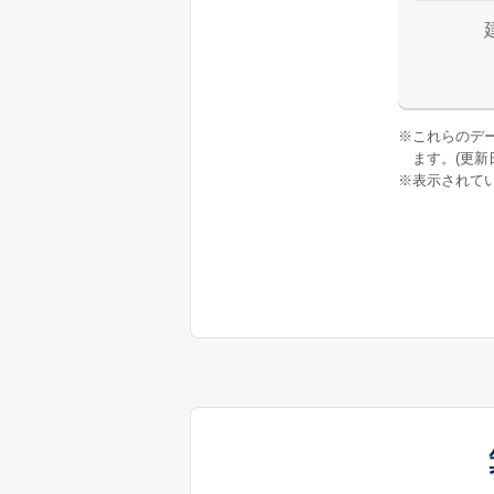
※
これらのデ
ます。(更新日:
※
表示されてい