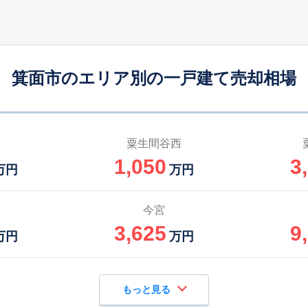
牧落
4
80
45
徒歩
分
㎡
㎡
円
箕面
9
220
135
徒歩
分
㎡
万円
箕面市のエリア別の一戸建て売却相場
牧落
5
165
100
徒歩
分
㎡
万円
桜井(大阪)
15
135
105
徒歩
分
㎡
万円
粟生間谷西
1,050
3
牧落
15
85
90
万円
万円
徒歩
分
㎡
㎡
万円
石橋阪大前
11
110
120
今宮
徒歩
分
㎡
万円
3,625
9
万円
万円
もっと見る