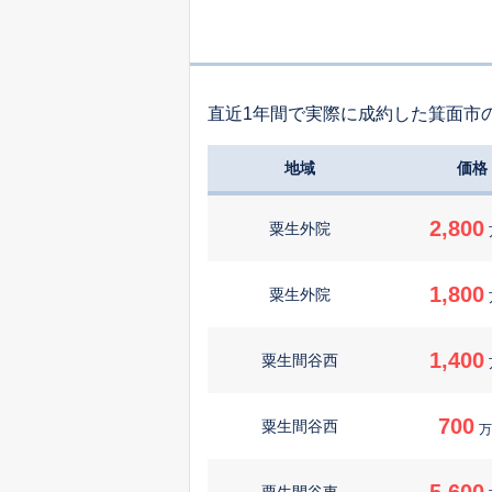
直近1年間で実際に成約した箕面市
地域
価格
2,800
粟生外院
1,800
粟生外院
1,400
粟生間谷西
700
粟生間谷西
万
5,600
粟生間谷東