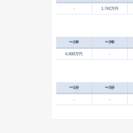
-
1,742万円
4,100
小野原東
2,900
萱野
〜1年
〜3年
4,600
外院
6,600万円
-
16,000
外院
3,500
外院
〜1分
〜3分
7,400
彩都粟生北
-
-
3,900
桜