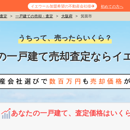
イエウール加盟希望の不動産会社様
初めての方へ
査定
>
一戸建ての売却・査定
>
大阪府
>
箕面市
うちって、売ったらいくら？
の一戸建て売却査定ならイ
あなたの一戸建て、査定価格はいく