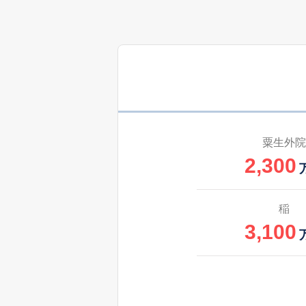
200
桜
万
6,300
桜
6,400
桜井
3,500
桜ケ丘
粟生外院
2,300
2,600
桜ケ丘
5,300
瀬川
稲
3,100