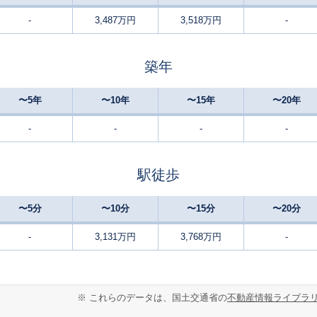
-
3,487万円
3,518万円
-
北千里
28
100
105
徒歩
分
㎡
万円
築年
箕面萱野
9
105
80
徒歩
分
㎡
㎡
万円
〜5年
〜10年
〜15年
〜20年
箕面萱野
21
135
130
徒歩
分
㎡
万円
-
-
-
-
箕面萱野
23
400
360
徒歩
分
㎡
万円
駅徒歩
箕面萱野
24
195
115
徒歩
分
㎡
万円
〜5分
〜10分
〜15分
〜20分
彩都西
25
210
110
徒歩
分
㎡
-
3,131万円
3,768万円
-
万円
桜井(大阪)
11
195
135
徒歩
分
㎡
万円
※ これらのデータは、国土交通省の
不動産情報ライブラ