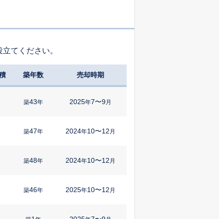
役立てください。
積
築年数
売却時期
43
2025
7〜9
㎡
築
年
年
月
47
2024
10〜12
㎡
築
年
年
月
48
2024
10〜12
築
年
年
月
46
2025
10〜12
㎡
築
年
年
月
1
2025
7〜9