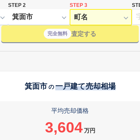
STEP 2
STEP 3
ST
査定する
完全無料
箕面市
一戸建て売却相場
の
平均売却価格
3,604
万円