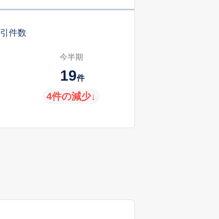
引件数
今半期
19
件
4件の減少↓