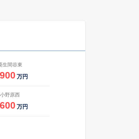
67
2024
10〜12
築
年
年
月
10
2025
4〜6
㎡
築
年
年
月
1
2025
1〜3
㎡
築
年
年
月
26
2025
7〜9
㎡
築
年
年
月
粟生間谷東
,900
36
2025
4〜6
万円
築
年
年
月
1
2025
7〜9
小野原西
㎡
築
年
年
月
,600
万円