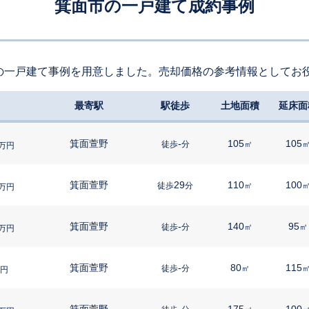
箕面市の一戸建て成約事例
の一戸建て事例を用意しました。売却価格の参考情報としてお
最寄駅
駅徒歩
土地面積
延床面
箕面萱野
-
105
105
徒歩
分
㎡
万円
箕面萱野
29
110
100
徒歩
分
㎡
万円
箕面萱野
-
140
95
徒歩
分
㎡
㎡
万円
箕面萱野
-
80
115
徒歩
分
㎡
円
箕面萱野
-
175
100