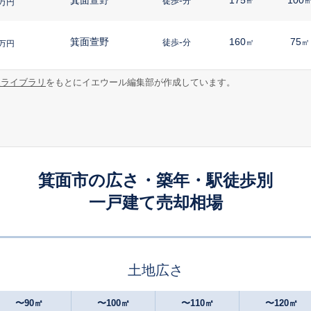
徒歩
分
㎡
万円
箕面萱野
-
160
75
徒歩
分
㎡
㎡
万円
報ライブラリ
をもとにイエウール編集部が作成しています。
箕面船場阪大前
9
80
110
徒歩
分
㎡
万円
箕面船場阪大前
9
80
65
徒歩
分
㎡
㎡
万円
箕面船場阪大前
12
100
105
徒歩
分
㎡
万円
箕面市の広さ・築年・駅徒歩別
一戸建て売却相場
箕面船場阪大前
16
105
105
徒歩
分
㎡
万円
箕面船場阪大前
18
75
90
徒歩
分
㎡
㎡
万円
土地広さ
箕面船場阪大前
21
80
105
徒歩
分
㎡
万円
〜90㎡
〜100㎡
〜110㎡
〜120㎡