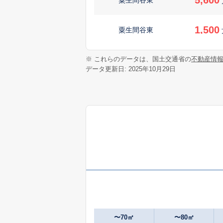
1,500
粟生間谷東
2,500
※ これらのデータは、国土交通省の
不動産情
稲
データ更新日: 2025年10月29日
1,500
稲
5,000
稲
3,900
稲
1,000
今宮
4,600
今宮
〜70㎡
〜80㎡