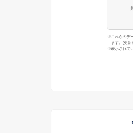
※
これらのデ
ます。(更新日:
※
表示されてい