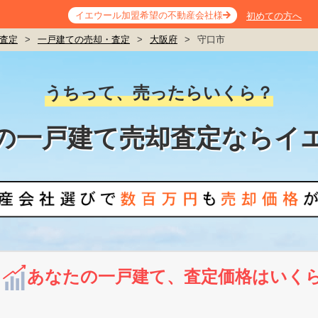
イエウール加盟希望の不動産会社様
初めての方へ
査定
>
一戸建ての売却・査定
>
大阪府
>
守口市
うちって、売ったらいくら？
の一戸建て売却査定ならイ
あなたの一戸建て、査定価格はいく