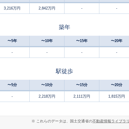
3,216万円
2,842万円
-
-
大日
24
50
65
徒歩
分
㎡
㎡
円
築年
大日
24
65
105
徒歩
分
㎡
万円
〜5年
〜10年
〜15年
〜20年
大日
11
160
260
徒歩
分
㎡
万円
-
-
-
-
大日
18
60
105
徒歩
分
㎡
万円
駅徒歩
大日
20
35
40
徒歩
分
㎡
㎡
円
〜5分
〜10分
〜15分
〜20分
大日
20
45
40
徒歩
分
㎡
㎡
-
2,218万円
2,111万円
1,815万円
円
大日
20
45
50
徒歩
分
㎡
㎡
円
※ これらのデータは、国土交通省の
不動産情報ライブラ