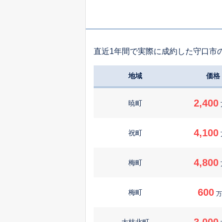
直近1年間で実際に成約した守口市
地域
価格
2,400
暁町
4,100
祝町
4,800
梅町
600
梅町
万
3,000
大枝北町