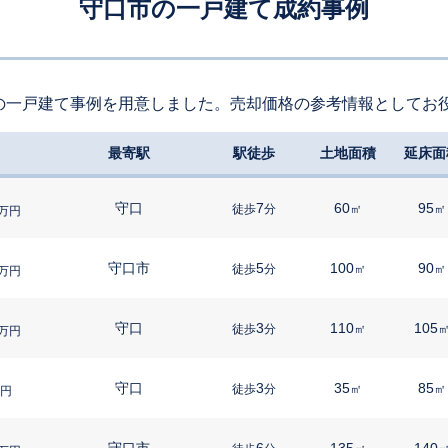
守口市の一戸建て成約事例
の一戸建て事例を用意しました。売却価格の参考情報としてお
最寄駅
駅徒歩
土地面積
延床面
守口
7
60
95
徒歩
分
㎡
㎡
万円
守口市
5
100
90
徒歩
分
㎡
㎡
万円
守口
3
110
105
徒歩
分
㎡
万円
守口
3
35
85
徒歩
分
㎡
㎡
円
守口市
6
135
140