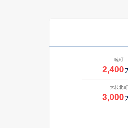
1,400
金下町
1,100
河原町
500
菊水通
万
500
菊水通
万
暁町
2,400
2,000
菊水通
840
金田町
大枝北町
万
3,000