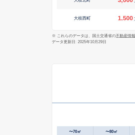
1,500
大枝西町
1,700
※ これらのデータは、国土交通省の
不動産情
大枝東町
データ更新日: 2025年10月29日
5,400
大枝東町
1,100
大久保町
880
大久保町
万
3,800
大久保町
330
大久保町
万
〜70㎡
〜80㎡