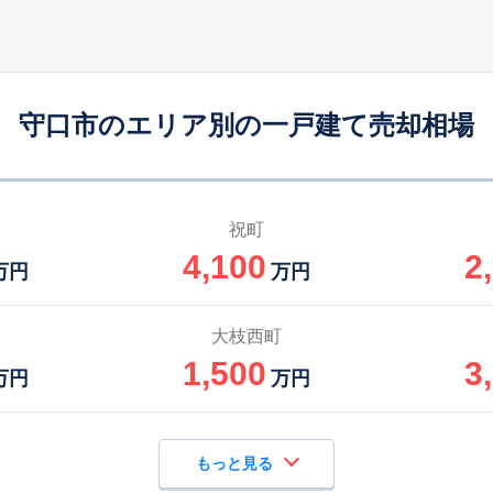
土居
2
80
140
徒歩
分
㎡
万円
守口市
3
50
100
徒歩
分
㎡
万円
守口市のエリア別の一戸建て売却相場
西三荘
9
40
50
徒歩
分
㎡
㎡
円
西三荘
11
60
70
徒歩
分
㎡
㎡
円
祝町
4,100
2
西三荘
15
90
120
万円
万円
徒歩
分
㎡
万円
大日
15
40
60
大枝西町
徒歩
分
㎡
㎡
円
1,500
3
万円
万円
もっと見る