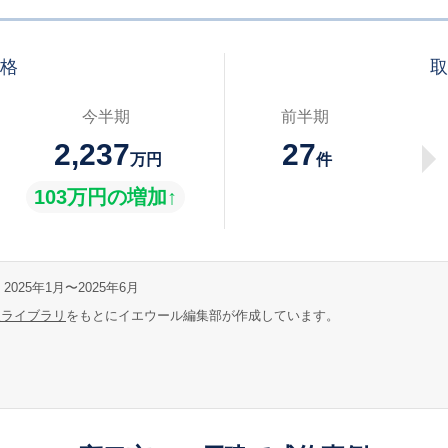
価格
取
今半期
前半期
2,237
27
万円
件
103万円の増加↑
2025年1月〜2025年6月
報ライブラリ
をもとにイエウール編集部が作成しています。