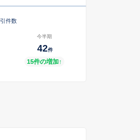
引件数
今半期
42
件
15件の増加↑