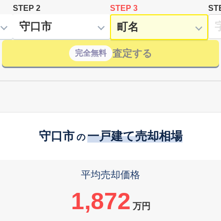
STEP 2
STEP 3
ST
査定する
完全無料
守口市
一戸建て売却相場
の
平均売却価格
1,872
万円