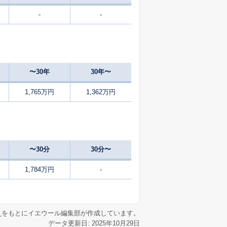
-
-
-
2025
4〜6
築
年
年
月
25
2025
10〜12
㎡
築
年
年
月
〜30年
30年〜
42
2024
10〜12
㎡
築
年
年
月
1,765万円
1,362万円
35
2025
4〜6
㎡
築
年
年
月
59
2025
7〜9
築
年
年
月
〜30分
30分〜
59
2025
10〜12
築
年
年
月
1,784万円
-
59
2025
7〜9
築
年
年
月
リ
をもとにイエウール編集部が作成しています。
データ更新日: 2025年10月29日