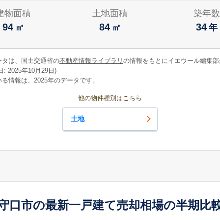
建物面積
土地面積
築年数
94
84
34
㎡
㎡
年
ータは、国土交通省の
不動産情報ライブラリ
の情報をもとにイエウール編集部
 2025年10月29日)
る情報は、2025年のデータです。
他の物件種別はこちら
土地
守口市の最新一戸建て売却相場の半期比