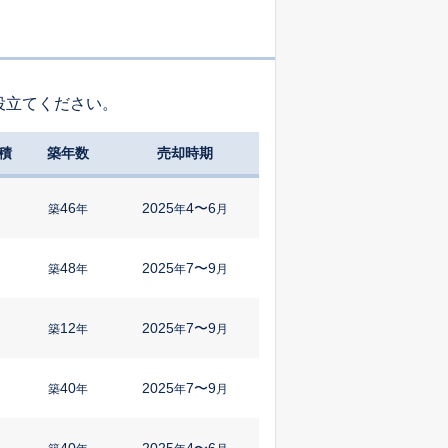
役立てください。
積
築年数
売却時期
46
2025
4〜6
築
年
年
月
48
2025
7〜9
築
年
年
月
12
2025
7〜9
㎡
築
年
年
月
40
2025
7〜9
築
年
年
月
40
2025
4〜6