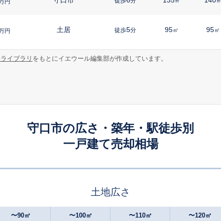
徒歩
分
㎡
万円
土居
5
95
95
徒歩
分
㎡
㎡
万円
報ライブラリ
をもとにイエウール編集部が作成しています。
守口市
5
95
80
徒歩
分
㎡
㎡
万円
守口市
6
105
105
徒歩
分
㎡
万円
古川橋
16
65
65
徒歩
分
㎡
㎡
万円
守口市の広さ・築年・駅徒歩別
一戸建て売却相場
大和田(大阪)
14
70
50
徒歩
分
㎡
㎡
円
大日
23
100
85
徒歩
分
㎡
㎡
万円
土地広さ
大日
24
50
55
徒歩
分
㎡
㎡
円
〜90㎡
〜100㎡
〜110㎡
〜120㎡