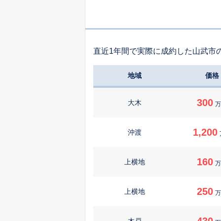
直近1年間で実際に成約した山武市
地域
価格
300
大木
万
1,200
沖渡
160
上横地
万
250
上横地
万
430
木戸