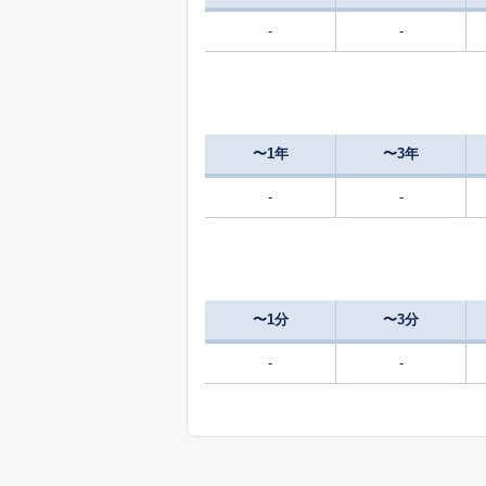
-
-
400
埴谷
万
70
埴谷
万
〜1年
〜3年
110
日向台
万
-
-
580
松尾町五反田
万
120
松尾町五反田
万
〜1分
〜3分
170
松ヶ谷
-
-
万
350
松ヶ谷
万