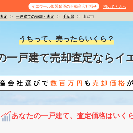
イエウール加盟希望の不動産会社様
初めての方へ
査定
>
一戸建ての売却・査定
>
千葉県
>
山武市
うちって、売ったらいくら？
の一戸建て売却査定ならイ
あなたの一戸建て、査定価格はいく