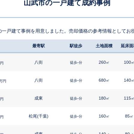
山武市の一戸建て成約事例
の一戸建て事例を用意しました。売却価格の参考情報としてお
最寄駅
駅徒歩
土地面積
延床面
八街
-
260
100
徒歩
分
㎡
円
八街
-
680
140
徒歩
分
㎡
万円
成東
-
180
115
徒歩
分
㎡
円
松尾(千葉)
-
160
85
徒歩
分
㎡
㎡
円
成東
-
140
80