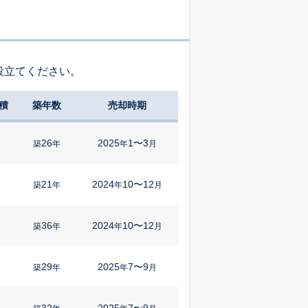
役立てください。
積
築年数
売却時期
26
2025
1〜3
㎡
築
年
年
月
21
2024
10〜12
㎡
築
年
年
月
36
2024
10〜12
㎡
築
年
年
月
29
2025
7〜9
築
年
年
月
32
2025
7〜9