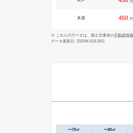
万
450
木原
万
440
※ これらのデータは、国土交通省の
不動産情
木原
万
データ更新日: 2025年10月29日
320
木原
万
200
木原
万
250
白幡
万
400
成東
万
75
成東
万
〜70㎡
〜80㎡