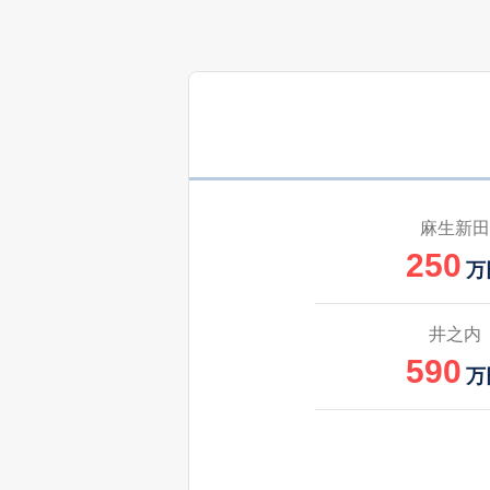
400
湯坂
万
350
横田
万
100
和田
万
麻生新田
250
万
井之内
590
万