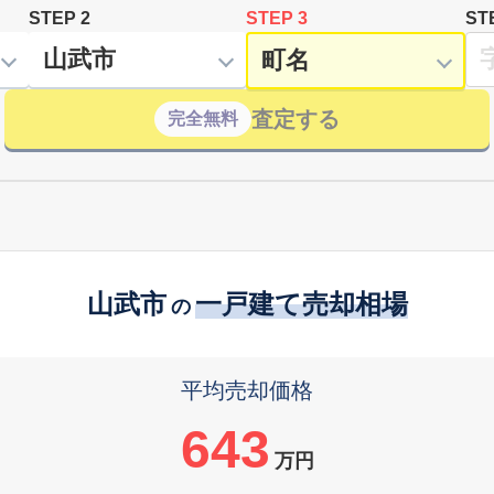
STEP 2
STEP 3
ST
査定する
完全無料
山武市
一戸建て売却相場
の
平均売却価格
643
万円