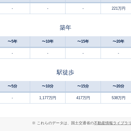
-
-
-
221万円
日向
-
165
95
徒歩
分
㎡
㎡
円
築年
日向
-
110
80
徒歩
分
㎡
㎡
円
〜5年
〜10年
〜15年
〜20年
日向
16
175
100
徒歩
分
㎡
円
-
-
-
-
松尾(千葉)
16
140
95
徒歩
分
㎡
㎡
円
駅徒歩
松尾(千葉)
16
140
95
徒歩
分
㎡
㎡
円
〜5分
〜10分
〜15分
〜20分
成東
-
100
85
徒歩
分
㎡
㎡
-
1,177万円
417万円
538万円
円
成東
-
260
95
徒歩
分
㎡
㎡
円
※ これらのデータは、国土交通省の
不動産情報ライブラ