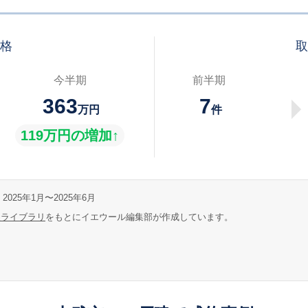
価格
取
今半期
前半期
363
7
万円
件
119万円の増加↑
2025年1月〜2025年6月
報ライブラリ
をもとにイエウール編集部が作成しています。