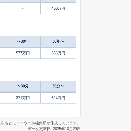
-
460万円
35
2024
10〜12
築
年
年
月
35
2024
10〜12
築
年
年
月
〜30年
30年〜
37
2025
1〜3
㎡
築
年
年
月
577万円
366万円
28
2024
10〜12
築
年
年
月
28
2024
10〜12
築
年
年
月
〜30分
30分〜
34
2024
10〜12
築
年
年
月
371万円
624万円
31
2025
1〜3
築
年
年
月
リ
をもとにイエウール編集部が作成しています。
データ更新日: 2025年10月29日