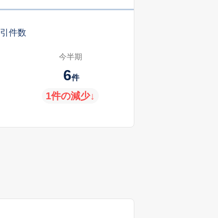
引件数
今半期
6
件
1件の減少↓