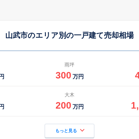
日向
-
195
95
徒歩
分
㎡
㎡
円
八街
-
145
90
徒歩
分
㎡
㎡
円
山武市のエリア別の一戸建て売却相場
成東
8
470
100
徒歩
分
㎡
円
雨坪
300
円
万円
大木
200
1
円
万円
もっと見る