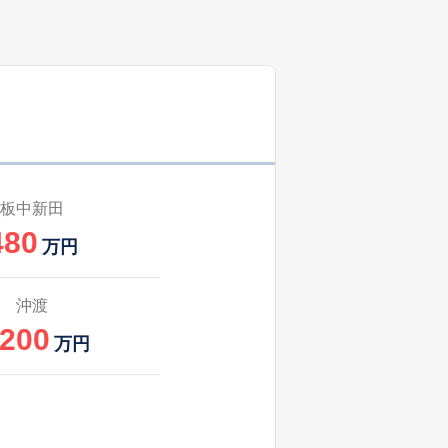
31
2025
7〜9
築
年
年
月
31
2025
1〜3
築
年
年
月
48
2024
10〜12
㎡
築
年
年
月
板中新田
480
万円
沖渡
,200
万円