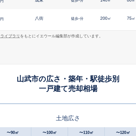
徒歩
分
㎡
㎡
円
八街
-
200
75
徒歩
分
㎡
㎡
円
報ライブラリ
をもとにイエウール編集部が作成しています。
日向
14
195
85
徒歩
分
㎡
㎡
円
日向
16
150
85
徒歩
分
㎡
㎡
円
日向
20
175
125
徒歩
分
㎡
円
山武市の広さ・築年・駅徒歩別
一戸建て売却相場
成東
-
170
100
徒歩
分
㎡
円
成東
10
160
95
徒歩
分
㎡
㎡
円
土地広さ
成東
15
190
130
徒歩
分
㎡
円
〜90㎡
〜100㎡
〜110㎡
〜120㎡