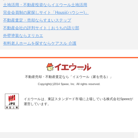
土地活用・不動産投資ならイエウール土地活用
完全会員制の家探しサイト「Housii(ハウシー)」
不動産査定・売却ならすまいステップ
不動産会社の評判サイト｜おうちの語り部
外壁塗装ならヌリカエ
有料老人ホームを探すならケアスル 介護
不動産売却・不動産査定なら「イエウール（家を売る）」
Copyright(c)2014 Speee, Inc. All rights reserved.
イエウールは、東証スタンダード市場に上場している株式会社Speeeが
運営しています。