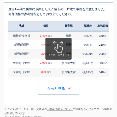
直近1年間で実際に成約した京丹後市の一戸建て事例を用意しました。
売却価格の参考情報としてお役立てください。
地域
価格
最寄駅
駅徒歩
土地面積
延床
網野町浅茂川
1,400
網野
-
330
260
徒歩
分
㎡
万円
網野町網野
800
網野
-
210
130
徒歩
分
㎡
万円
網野町網野
220
網野
29
200
240
徒歩
分
㎡
万円
大宮町口大野
2,000
京丹後大宮
11
1100
280
徒歩
分
㎡
万円
大宮町口大野
360
京丹後大宮
15
540
180
徒歩
分
㎡
万円
もっと見る
※ これらのデータは、国土交通省の
不動産情報ライブラリ
の情報をもとにイエウール編集部
が作成しています。