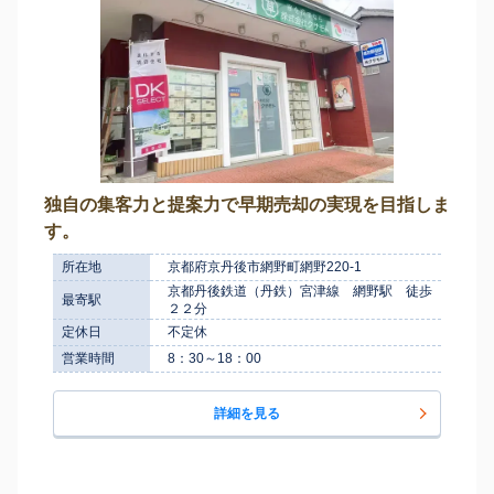
独自の集客力と提案力で早期売却の実現を目指しま
す。
所在地
京都府京丹後市網野町網野220-1
京都丹後鉄道（丹鉄）宮津線 網野駅 徒歩
最寄駅
２２分
定休日
不定休
営業時間
8：30～18：00
詳細を見る