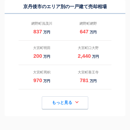
京丹後市のエリア別の一戸建て売却相場
網野町浅茂川
網野町網野
837
647
万円
万円
大宮町明田
大宮町口大野
200
2,440
万円
万円
大宮町周枳
大宮町善王寺
970
781
万円
万円
もっと見る