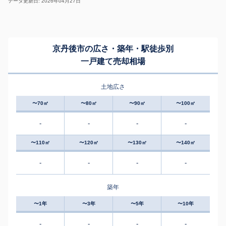
データ更新日: 2026年04月27日
京丹後市の広さ・築年・駅徒歩別
一戸建て売却相場
土地広さ
〜70㎡
〜80㎡
〜90㎡
〜100㎡
-
-
-
-
〜110㎡
〜120㎡
〜130㎡
〜140㎡
-
-
-
-
築年
〜1年
〜3年
〜5年
〜10年
-
-
-
-