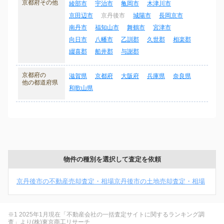
京都府その他
綾部市
宇治市
亀岡市
木津川市
京田辺市
京丹後市
城陽市
長岡京市
南丹市
福知山市
舞鶴市
宮津市
向日市
八幡市
乙訓郡
久世郡
相楽郡
綴喜郡
船井郡
与謝郡
京都府の
滋賀県
京都府
大阪府
兵庫県
奈良県
他の都道府県
和歌山県
物件の種別を選択して査定を依頼
京丹後市の不動産売却査定・相場
京丹後市の土地売却査定・相場
※1 2025年1月現在「不動産会社の一括査定サイトに関するランキング調
査」より(株)東京商工リサーチ