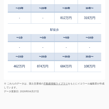
〜15年
〜20年
〜30年
30年〜
-
-
812万円
319万円
駅徒歩
〜1分
〜3分
〜5分
〜10分
-
-
-
-
〜15分
〜20分
〜30分
30分〜
462万円
874万円
684万円
108万円
※ これらのデータは、国土交通省の
不動産情報ライブラリ
をもとにイエウール編集部が作成
しています。
データ更新日: 2026年04月27日