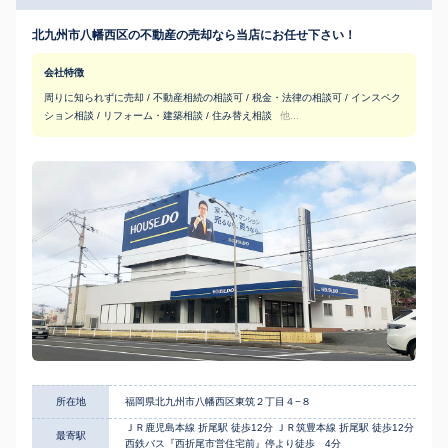
北九州市八幡西区の不動産の売却なら当店にお任せ下さい！
会社特徴
周りに知られずに売却 / 不動産相続の相談可 / 税金・法律の相談可 / インスペク
ション相談 / リフォーム・建築相談 / 住み替え相談
他...
所在地
福岡県北九州市八幡西区東筑２丁目４−８
ＪＲ鹿児島本線 折尾駅 徒歩12分 ＪＲ筑豊本線 折尾駅 徒歩12分
最寄駅
西鉄バス『西折尾市営住宅前』停より徒歩 4分