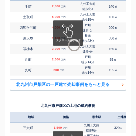
九州工大前
㎡
㎡
千防
2,900
140
-
万円
9
徒歩
分
九州工大前
㎡
㎡
土取町
5,000
160
110
万円
18
徒歩
分
戸畑
㎡
㎡
西鞘ケ谷町
4,000
200
115
万円
-
徒歩
分
枝光
㎡
㎡
東大谷
1,100
350
125
万円
23
徒歩
分
九州工大前
㎡
㎡
福柳木
3,600
160
110
万円
-
徒歩
分
戸畑
㎡
㎡
丸町
2,500
85
85
万円
14
徒歩
分
戸畑
㎡
㎡
丸町
200
155
80
万円
14
徒歩
分
北九州市戸畑区の一戸建て売却事例をもっと見る
北九州市戸畑区の土地の成約事例
地域
価格
最寄駅
土地面積
九州工大前
三六町
1,500
320
㎡
万円
6
徒歩
分
九州工大前