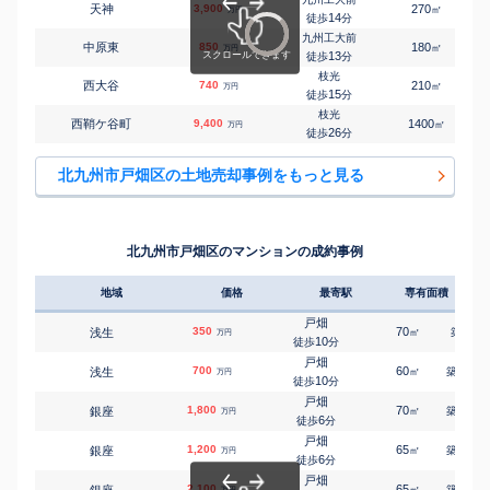
天神
3,900
270
㎡
万円
14
徒歩
分
九州工大前
中原東
850
180
㎡
万円
13
徒歩
分
枝光
西大谷
740
210
㎡
万円
15
徒歩
分
枝光
西鞘ケ谷町
9,400
1400
㎡
万円
26
徒歩
分
北九州市戸畑区の土地売却事例をもっと見る
北九州市戸畑区のマンションの成約事例
地域
価格
最寄駅
専有面積
築年
戸畑
350
70
-
浅生
㎡
築
年
万円
10
徒歩
分
戸畑
700
60
40
浅生
㎡
築
年
万円
10
徒歩
分
戸畑
1,800
70
18
銀座
㎡
築
年
万円
6
徒歩
分
戸畑
1,200
65
19
銀座
㎡
築
年
万円
6
徒歩
分
戸畑
2,100
65
18
銀座
㎡
築
年
万円