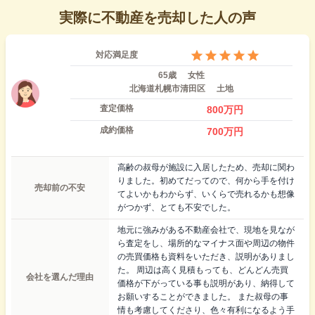
実際に不動産を売却した人の声
対応満足度
65歳
女性
北海道札幌市清田区
土地
査定価格
800
万円
成約価格
700
万円
高齢の叔母が施設に入居したため、売却に関わ
りました。初めてだってので、何から手を付け
売却前の不安
てよいかもわからず、いくらで売れるかも想像
がつかず、とても不安でした。
地元に強みがある不動産会社で、現地を見なが
ら査定をし、場所的なマイナス面や周辺の物件
の売買価格も資料をいただき、説明がありまし
た。 周辺は高く見積もっても、どんどん売買
会社を選んだ理由
価格が下がっている事も説明があり、納得して
お願いすることができました。 また叔母の事
情も考慮してくださり、色々有利になるよう手