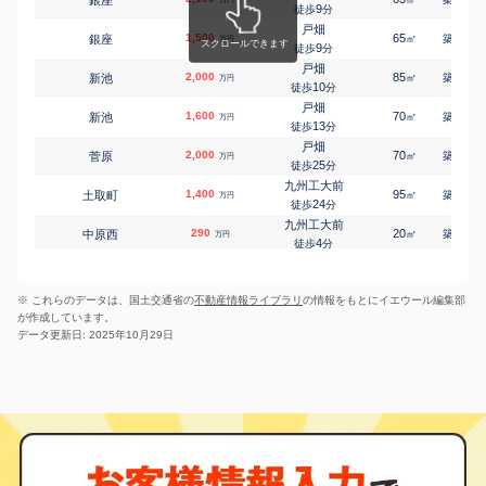
9
徒歩
分
戸畑
1,500
65
18
銀座
㎡
築
年
万円
9
徒歩
分
戸畑
2,000
85
21
新池
㎡
築
年
万円
10
徒歩
分
戸畑
1,600
70
25
新池
㎡
築
年
万円
13
徒歩
分
戸畑
2,000
70
16
菅原
㎡
築
年
万円
25
徒歩
分
九州工大前
1,400
95
27
土取町
㎡
築
年
万円
24
徒歩
分
九州工大前
290
20
34
中原西
㎡
築
年
万円
4
徒歩
分
九州工大前
900
90
42
中原西
㎡
築
年
万円
4
徒歩
分
※ これらのデータは、国土交通省の
不動産情報ライブラリ
の情報をもとにイエウール編集部
九州工大前
360
65
43
中原西
㎡
築
年
万円
が作成しています。
5
徒歩
分
データ更新日: 2025年10月29日
戸畑
3,000
65
11
中本町
㎡
築
年
万円
5
徒歩
分
戸畑
2,600
80
11
中本町
㎡
築
年
万円
5
徒歩
分
戸畑
1,200
80
34
南鳥旗町
㎡
築
年
万円
4
徒歩
分
戸畑
940
80
38
元宮町
㎡
築
年
万円
9
徒歩
分