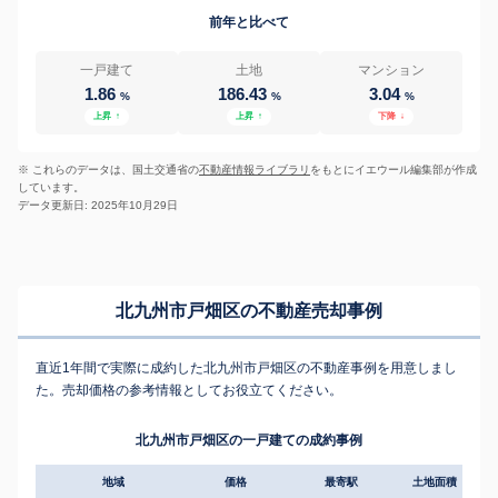
前年と比べて
一戸建て
土地
マンション
1.86
186.43
3.04
%
%
%
上昇
↑
上昇
↑
下降
↓
※ これらのデータは、国土交通省の
不動産情報ライブラリ
をもとにイエウール編集部が作成
しています。
データ更新日: 2025年10月29日
北九州市戸畑区の不動産売却事例
直近1年間で実際に成約した北九州市戸畑区の不動産事例を用意しまし
た。売却価格の参考情報としてお役立てください。
北九州市戸畑区の一戸建ての成約事例
地域
価格
最寄駅
土地面積
延床