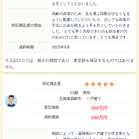
を尽くしてくださいました。
高齢の叔母のため、足を運ぶ回数が少なくなる
ように配慮していただいたり、少しでも叔母の
対応満足度の理由
手元にお金が残るよう手を尽くしていただきま
した。 とても早く売却できたのも担当者の方
のおかげだと思っています。とても満足です。
成約時期
2025年9月
※上記口コミは、個人の感想であり、査定額を保証するものではありま
せん。
対応満足度
53歳
男性
北海道函館市
一戸建て
査定価格
200
万円
成約価格
240
万円
相続によって、遠隔地の一戸建てが空き家とな