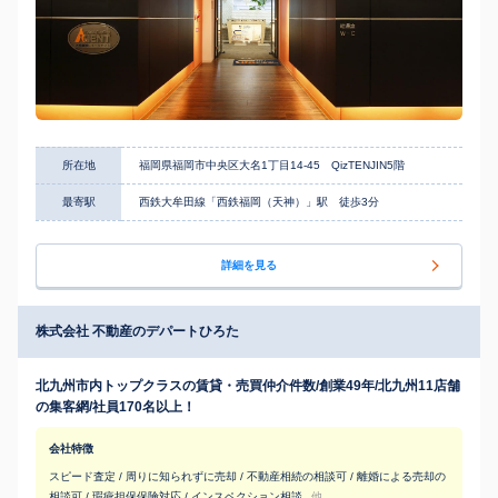
所在地
福岡県福岡市中央区大名1丁目14-45 QizTENJIN5階
最寄駅
西鉄大牟田線「西鉄福岡（天神）」駅 徒歩3分
詳細を見る
株式会社 不動産のデパートひろた
北九州市内トップクラスの賃貸・売買仲介件数/創業49年/北九州11店舗
の集客網/社員170名以上！
会社特徴
スピード査定 / 周りに知られずに売却 / 不動産相続の相談可 / 離婚による売却の
相談可 / 瑕疵担保保険対応 / インスペクション相談
他...