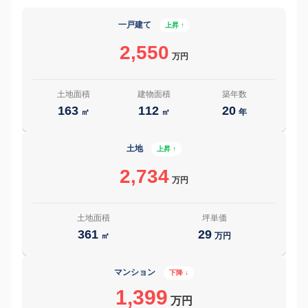
一戸建て
上昇 ↑
2,550
万円
土地面積
建物面積
築年数
163
112
20
㎡
㎡
年
土地
上昇 ↑
2,734
万円
土地面積
坪単価
361
29
㎡
万円
マンション
下降 ↓
1,399
万円