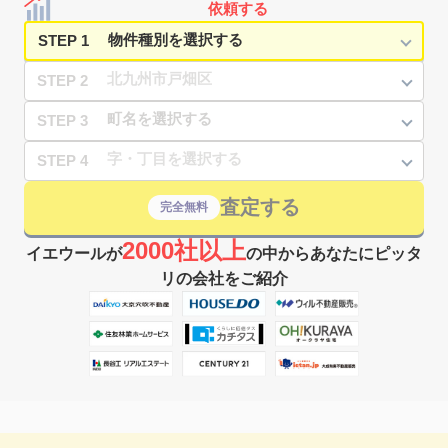
依頼する
STEP 1
STEP 2
STEP 3
STEP 4
査定する
完全無料
2000社以上
イエウールが
の中からあなたにピッタ
リの会社をご紹介