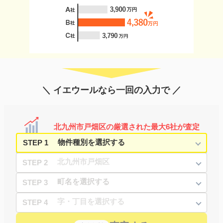
＼ イエウールなら一回の入力で ／
北九州市戸畑区の厳選された最大6社が査定
STEP 1
STEP 2
STEP 3
STEP 4