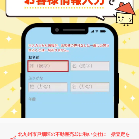
戸畑
250
60
38
元宮町
㎡
築
年
万円
9
徒歩
分
北九州市戸畑区の不動産売却に強い会社に一括査定を