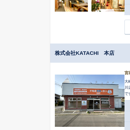
株式会社KATACHI 本店
宮
大
川
で