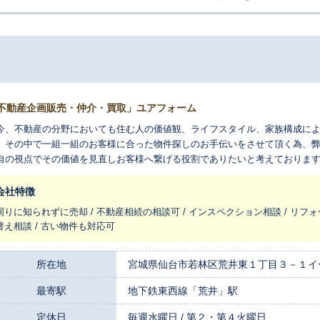
不動産企画販売・仲介・買取」ユアフォーム
今、不動産の分野においても住む人の価値観、ライフスタイル、家族構成に
。その中で一組一組のお客様に合った物件探しのお手伝いをさせて頂く為、
自の視点でその価値を見直しお客様へ繋げる役割でありたいと考えておりま
会社特徴
周りに知られずに売却 / 不動産相続の相談可 / インスペクション相談 / リフォ
替え相談 / 古い物件も対応可
所在地
宮城県仙台市若林区荒井東１丁目３－１イ
最寄駅
地下鉄東西線「荒井」駅
定休日
毎週水曜日 / 第２・第４火曜日