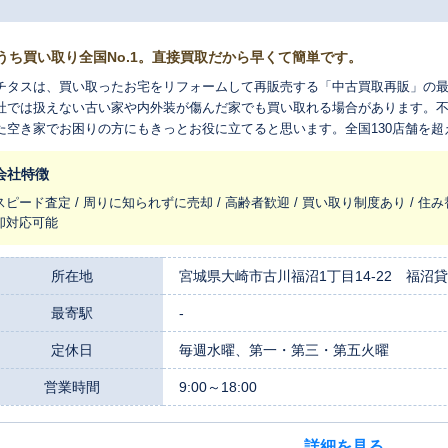
うち買い取り全国No.1。直接買取だから早くて簡単です。
チタスは、買い取ったお宅をリフォームして再販売する「中古買取再販」の
社では扱えない古い家や内外装が傷んだ家でも買い取れる場合があります。
た空き家でお困りの方にもきっとお役に立てると思います。全国130店舗を
れ変わらせ、長く住みつなぐお手伝いをさせてください。
会社特徴
スピード査定 / 周りに知られずに売却 / 高齢者歓迎 / 買い取り制度あり / 住み
却対応可能
所在地
宮城県大崎市古川福沼1丁目14-22 福沼
最寄駅
-
定休日
毎週水曜、第一・第三・第五火曜
営業時間
9:00～18:00
詳細を見る