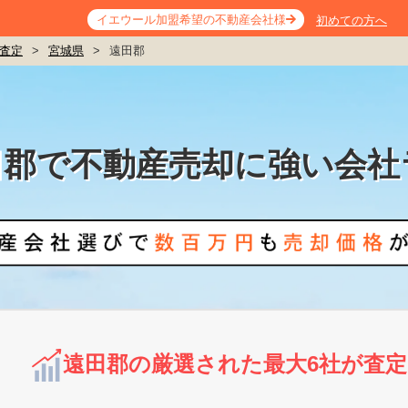
イエウール加盟希望の不動産会社様
初めての方へ
査定
>
宮城県
>
遠田郡
田郡で不動産売却に強い会社
遠田郡の厳選された最大6社が査定