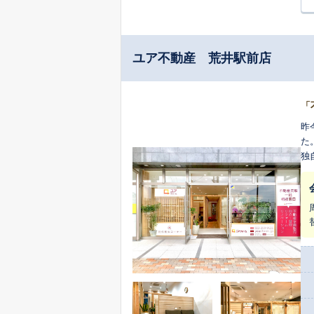
ユア不動産 荒井駅前店
「
昨
た
独