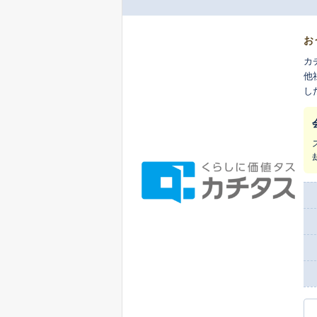
お
カ
他
し
ま