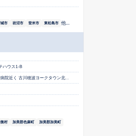
他...
賀城市
岩沼市
登米市
東松島市
テハウス1-B
病院近く 古川穂波ヨークタウン北...
大衡村
加美郡色麻町
加美郡加美町