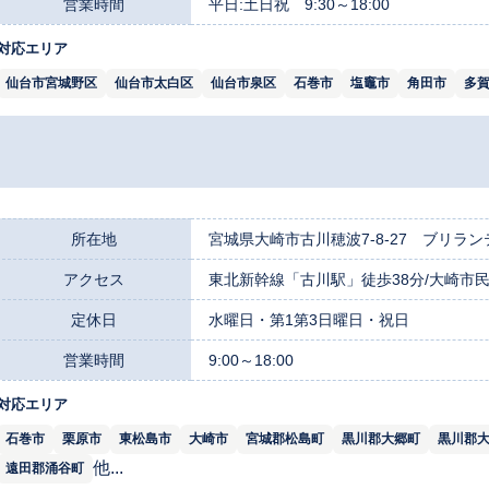
営業時間
平日:土日祝 9:30～18:00
対応エリア
仙台市宮城野区
仙台市太白区
仙台市泉区
石巻市
塩竈市
角田市
多
所在地
宮城県大崎市古川穂波7-8-27 ブリラン
アクセス
東北新幹線「古川駅」徒歩38分/大崎市民
定休日
水曜日・第1第3日曜日・祝日
営業時間
9:00～18:00
対応エリア
石巻市
栗原市
東松島市
大崎市
宮城郡松島町
黒川郡大郷町
黒川郡
他...
遠田郡涌谷町