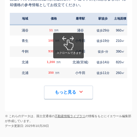
却価格の参考情報としてお役立てください。
地域
価格
最寄駅
駅徒歩
土地面積
延床
涌谷
11
涌谷
29
960
70
徒歩
分
㎡
万円
青生
100
小牛田
19
210
120
徒歩
分
㎡
万円
牛飼
930
小牛田
-
390
190
徒歩
分
㎡
万円
北浦
1,200
北浦(宮城)
14
820
185
徒歩
分
㎡
万円
北浦
350
小牛田
11
260
115
徒歩
分
㎡
万円
もっと見る
※ これらのデータは、国土交通省の
不動産情報ライブラリ
の情報をもとにイエウール編集部
が作成しています。
データ更新日: 2025年10月29日