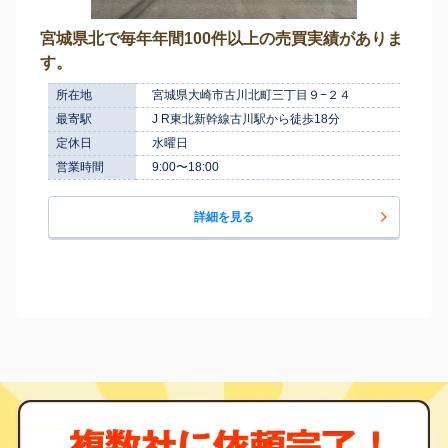
宮城県北で毎年年間100件以上の売買実績がありま
す。
所在地
宮城県大崎市古川北町三丁目９−２４
最寄駅
J R東北新幹線古川駅から徒歩18分
定休日
水曜日
営業時間
9:00〜18:00
詳細を見る