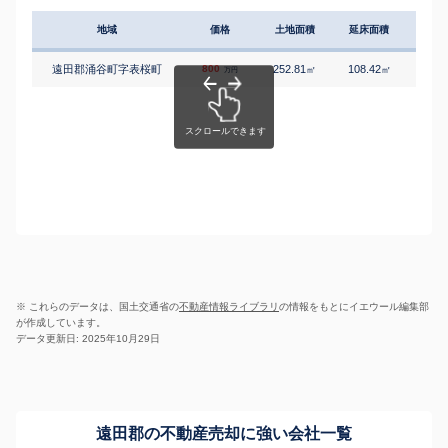
地域
価格
土地面積
延床面積
築年
遠田郡涌谷町字表桜町
800
252.81
108.42
3
㎡
㎡
築
万円
※ これらのデータは、国土交通省の
不動産情報ライブラリ
の情報をもとにイエウール編集部
が作成しています。
データ更新日: 2025年10月29日
遠田郡の不動産売却に強い会社一覧