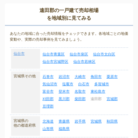
遠田郡の一戸建て売却相場
を地域別に見てみる
あなたの地域に合った売却情報をチェックできます。各地域ごとの地価
変動や、実際の売却事例を見てみましょう。
仙台市
仙台市青葉区
仙台市泉区
仙台市太白区
仙台市宮城野区
仙台市若林区
宮城県その他
石巻市
岩沼市
大崎市
角田市
栗原市
気仙沼市
塩竈市
白石市
多賀城市
富谷市
登米市
名取市
東松島市
刈田郡
黒川郡
柴田郡
遠田郡
宮城郡
亘理郡
宮城県の
北海道
青森県
岩手県
宮城県
秋田県
他の都道府県
山形県
福島県