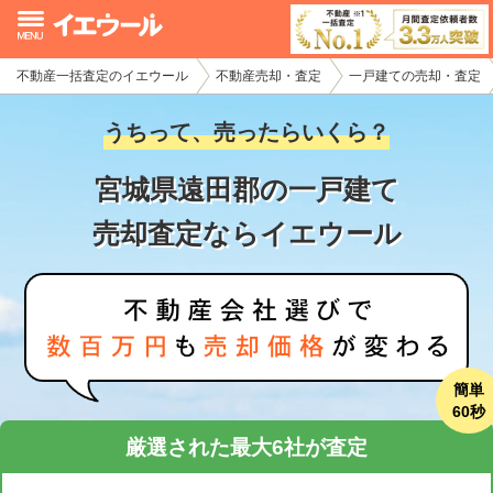
不動産一括査定のイエウール
不動産売却・査定
一戸建ての売却・査定
イエウール加盟希望の不動産会社様
うちって、売ったらいくら？
初めての方へ
宮城県遠田郡の一戸建て
不動産売却の流れ
売却査定ならイエウール
不動産の売却・一括査定
家査定シミュレーター
お問い合わせ
簡単
60秒
厳選された最大6社が査定