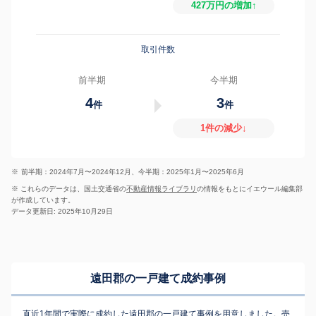
427万円の増加↑
取引件数
前半期
今半期
4
3
件
件
1件の減少↓
※
前半期：2024年7月〜2024年12月、今半期：2025年1月〜2025年6月
※ これらのデータは、国土交通省の
不動産情報ライブラリ
の情報をもとにイエウール編集部
が作成しています。
データ更新日: 2025年10月29日
遠田郡の一戸建て成約事例
直近1年間で実際に成約した遠田郡の一戸建て事例を用意しました。売