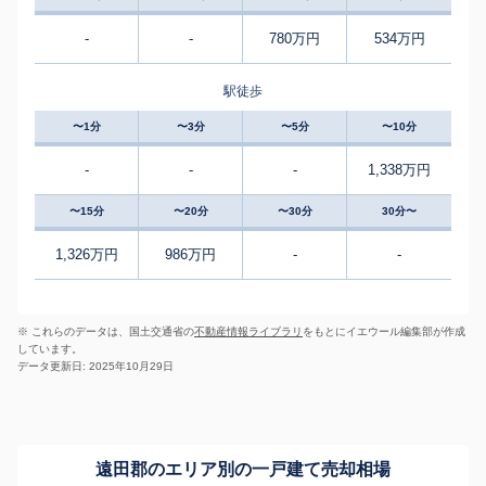
-
-
780万円
534万円
駅徒歩
〜1分
〜3分
〜5分
〜10分
-
-
-
1,338万円
〜15分
〜20分
〜30分
30分〜
1,326万円
986万円
-
-
※ これらのデータは、国土交通省の
不動産情報ライブラリ
をもとにイエウール編集部が作成
しています。
データ更新日: 2025年10月29日
遠田郡のエリア別の一戸建て売却相場