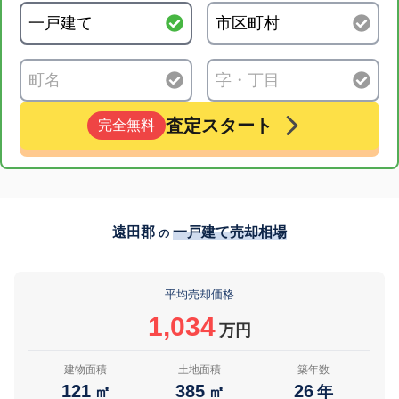
査定スタート
完全無料
遠田郡
一戸建て売却相場
の
平均売却価格
1,034
万円
建物面積
土地面積
築年数
121
385
26
㎡
㎡
年