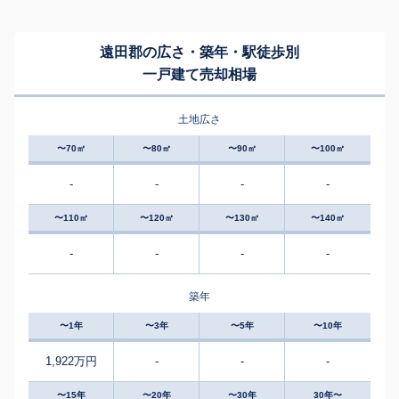
遠田郡の広さ・築年・駅徒歩別
一戸建て売却相場
土地広さ
〜70㎡
〜80㎡
〜90㎡
〜100㎡
-
-
-
-
〜110㎡
〜120㎡
〜130㎡
〜140㎡
-
-
-
-
築年
〜1年
〜3年
〜5年
〜10年
1,922万円
-
-
-
〜15年
〜20年
〜30年
30年〜