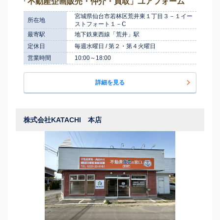
「不動産企画販売・仲介・買取」ユアフォーム
宮城県仙台市若林区荒井東１丁目３－１イー
所在地
ストフォート１－C
最寄駅
地下鉄東西線「荒井」駅
定休日
毎週水曜日 / 第２・第４火曜日
営業時間
10:00～18:00
詳細を見る
株式会社KATACHI 本店