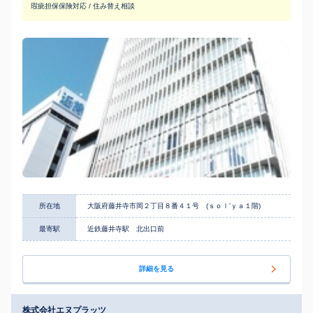
瑕疵担保保険対応 / 住み替え相談
所在地
大阪府藤井寺市岡２丁目８番４１号 (ｓｏｌ’ｙａ１階)
最寄駅
近鉄藤井寺駅 北出口前
詳細を見る
株式会社エヌプラッツ