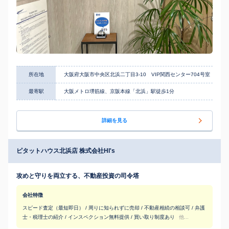
所在地
大阪府大阪市中央区北浜二丁目3-10 VIP関西センター704号室
最寄駅
大阪メトロ堺筋線、京阪本線「北浜」駅徒歩1分
詳細を見る
ピタットハウス北浜店 株式会社HI's
攻めと守りを両立する、不動産投資の司令塔
会社特徴
スピード査定（最短即日） / 周りに知られずに売却 / 不動産相続の相談可 / 弁護
士・税理士の紹介 / インスペクション無料提供 / 買い取り制度あり
他...