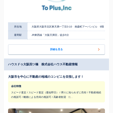
所在地
大阪府大阪市北区東天満一丁目3-10 南森町アーバンビル 9階
最寄駅
JR東西線「大阪天満宮」徒歩5分
詳細を見る
ハウスドゥ大阪四ツ橋 株式会社ハウス不動産情報
大阪市を中心に不動産の地域のコンビニを目指します！
会社特徴
スピード査定 / スピード査定（最短即日） / 周りに知られずに売却 / 不動産相続
の相談可 / 離婚による売却の相談可 / 高齢者歓迎
他...