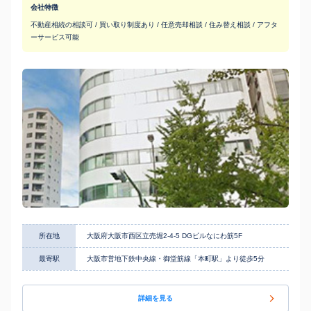
会社特徴
不動産相続の相談可 / 買い取り制度あり / 任意売却相談 / 住み替え相談 / アフタ
ーサービス可能
所在地
大阪府大阪市西区立売堀2-4-5 DGビルなにわ筋5F
最寄駅
大阪市営地下鉄中央線・御堂筋線「本町駅」より徒歩5分
詳細を見る