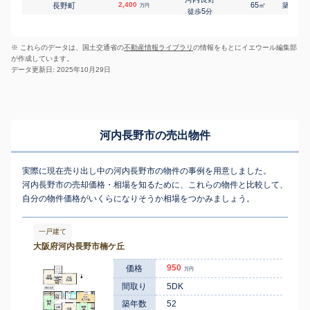
2,400
65
21
長野町
㎡
築
年
万円
5
徒歩
分
三日市町
560
55
41
南花台
㎡
築
年
万円
25
徒歩
分
※ これらのデータは、国土交通省の
不動産情報ライブラリ
の情報をもとにイエウール編集部
千代田
2,000
70
30
原町
㎡
築
年
万円
が作成しています。
13
徒歩
分
データ更新日: 2025年10月29日
千代田
1,200
70
35
松ケ丘中町
㎡
築
年
万円
10
徒歩
分
美加の台
520
55
40
美加の台
㎡
築
年
万円
3
徒歩
分
千代田
2,800
95
32
南貴望ケ丘
㎡
築
年
万円
河内長野市の売出物件
8
徒歩
分
実際に現在売り出し中の河内長野市の物件の事例を用意しました。
河内長野市の売却価格・相場を知るために、これらの物件と比較して、
自分の物件価格がいくらになりそうか相場をつかみましょう。
一戸建て
大阪府河内長野市楠ケ丘
950
価格
万円
間取り
5DK
築年数
52