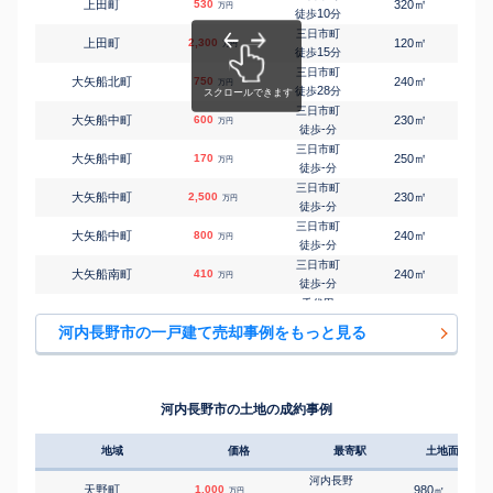
㎡
㎡
上田町
530
320
185
万円
10
徒歩
分
三日市町
㎡
㎡
上田町
2,300
120
100
万円
15
徒歩
分
三日市町
㎡
㎡
大矢船北町
750
240
70
万円
28
徒歩
分
三日市町
㎡
㎡
大矢船中町
600
230
160
万円
-
徒歩
分
三日市町
㎡
㎡
大矢船中町
170
250
95
万円
-
徒歩
分
三日市町
㎡
㎡
大矢船中町
2,500
230
160
万円
-
徒歩
分
三日市町
㎡
㎡
大矢船中町
800
240
120
万円
-
徒歩
分
三日市町
㎡
㎡
大矢船南町
410
240
100
万円
-
徒歩
分
千代田
㎡
㎡
小山田町
450
105
110
万円
-
徒歩
分
河内長野市の一戸建て売却事例をもっと見る
千代田
㎡
㎡
小山田町
130
175
50
万円
-
徒歩
分
千代田
㎡
㎡
小山田町
1,100
140
95
万円
29
徒歩
分
河内長野市の土地の成約事例
三日市町
㎡
㎡
加賀田
1,800
170
105
万円
21
徒歩
分
地域
価格
最寄駅
土地面積
三日市町
㎡
㎡
北青葉台
1,500
310
170
万円
20
徒歩
分
河内長野
天野町
1,000
980
㎡
万円