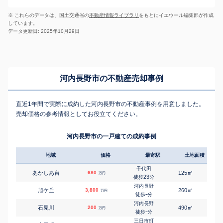
※ これらのデータは、国土交通省の
不動産情報ライブラリ
をもとにイエウール編集部が作成
しています。
データ更新日: 2025年10月29日
河内長野市の不動産売却事例
直近1年間で実際に成約した河内長野市の不動産事例を用意しました。
売却価格の参考情報としてお役立てください。
河内長野市の一戸建ての成約事例
地域
価格
最寄駅
土地面積
延床
千代田
㎡
㎡
あかしあ台
680
125
105
万円
23
徒歩
分
河内長野
㎡
㎡
旭ケ丘
3,800
260
130
万円
-
徒歩
分
河内長野
㎡
㎡
石見川
200
490
100
万円
-
徒歩
分
三日市町