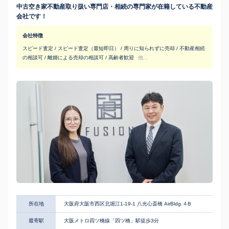
中古空き家不動産取り扱い専門店・相続の専門家が在籍している不動産
会社です！
会社特徴
スピード査定 / スピード査定（最短即日） / 周りに知られずに売却 / 不動産相続
の相談可 / 離婚による売却の相談可 / 高齢者歓迎
他...
所在地
大阪府大阪市西区北堀江1-19-1 八光心斎橋 AirBldg.４B
最寄駅
大阪メトロ四ツ橋線「四ツ橋」駅徒歩3分