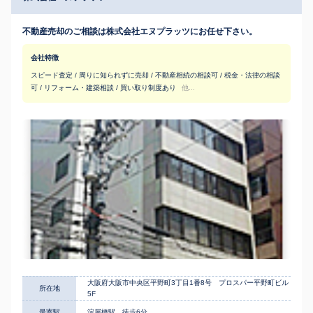
不動産売却のご相談は株式会社エヌプラッツにお任せ下さい。
会社特徴
スピード査定 / 周りに知られずに売却 / 不動産相続の相談可 / 税金・法律の相談
可 / リフォーム・建築相談 / 買い取り制度あり
他...
大阪府大阪市中央区平野町3丁目1番8号 プロスパー平野町ビル
所在地
5F
最寄駅
淀屋橋駅 徒歩6分