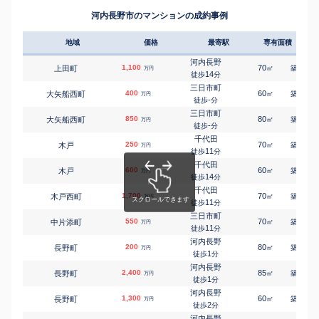
南花台
1,300
200
㎡
万円
千代田
28
徒歩
分
㎡
㎡
木戸
1,000
145
70
河内長野市のマンションの成約事例
万円
13
徒歩
分
千代田
原町
2,000
195
㎡
万円
8
徒歩
分
地域
価格
最寄駅
専有面積
築年
河内長野
古野町
4,500
340
㎡
万円
9
徒歩
分
河内長野
1,100
70
27
上田町
㎡
築
年
万円
河内長野
14
徒歩
分
古野町
160
180
㎡
万円
10
徒歩
分
三日市町
400
60
31
大矢船西町
㎡
築
年
万円
河内長野
-
徒歩
分
本町
650
85
㎡
万円
4
徒歩
分
三日市町
850
80
31
大矢船西町
㎡
築
年
万円
三日市町
-
徒歩
分
三日市町
4,900
100
1
㎡
万円
3
徒歩
分
千代田
250
70
45
木戸
㎡
築
年
万円
三日市町
11
徒歩
分
三日市町
270
55
㎡
万円
6
徒歩
分
千代田
600
60
32
木戸
㎡
築
年
三日市町
万円
14
三日市町
310
徒歩
分
45
㎡
万円
6
徒歩
分
千代田
1,700
70
32
木戸西町
㎡
築
年
万円
11
徒歩
分
三日市町
550
70
31
中片添町
㎡
築
年
万円
11
徒歩
分
河内長野
200
80
36
長野町
㎡
築
年
万円
1
徒歩
分
河内長野
2,400
85
37
長野町
㎡
築
年
万円
1
徒歩
分
河内長野
1,300
60
31
長野町
㎡
築
年
万円
2
徒歩
分
河内長野