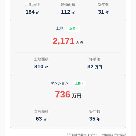
土地面積
建物面積
築年数
184
112
31
㎡
㎡
年
土地
上昇 ↑
2,171
万円
土地面積
坪単価
310
32
㎡
万円
マンション
上昇 ↑
736
万円
専有面積
築年数
63
35
㎡
年
「不動産情報ライブラリ」の情報を元に集計