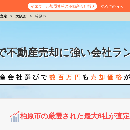
イエウール加盟希望の不動産会社様
初めての方へ
査定
>
大阪府
>
柏原市
で不動産売却に強い会社ラ
柏原市の厳選された最大6社が査定