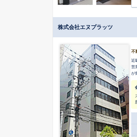
株式会社エヌプラッツ
不
近
営業活動してお
が集う明
て