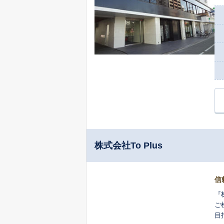
株式会社To Plus
信
『
ご
目