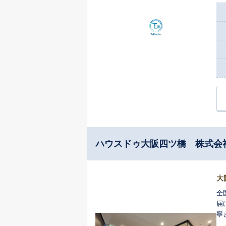
ハウスドゥ大阪四ツ橋 株式会
大
全
届
寧さ
最