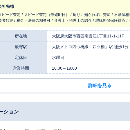
くの方へお客様の物件をご紹介する機会があります。この豊富な情報力によ
会社特徴
買い手様を迅速にご紹介できるよう努めます。 同時に、私たちはこの街の専門家であることに誇りを持っています。
スピード査定 / スピード査定（最短即日） / 周りに知られずに売却 / 不動産相
しゃれなマンションや活気ある商業施設が共存する南堀江、そして交通の便
齢者歓迎 / 税金・法律の相談可 / 弁護士・税理士の紹介 / 瑕疵担保保険対応 
、将来性までを熟知しているからこそ、データだけでは測れない物件の魅力
です。 何よりも私たちが大切にしているのは、お客様一人ひとりのご事情や「想い」に寄り添うことです。
ぜ売却をお考えなのか、その先にどのような未来を描いていらっしゃるのか
所在地
大阪府大阪市西区南堀江1丁目11-1-11F
伺いすることから始めます。査定価格の根拠を一つひとつ丁寧にご説明し、
最寄駅
大阪メトロ四つ橋線「四ツ橋」駅 徒歩1分
った最善の売却計画を共に考え抜く相談相手でありたいと願っています。相
複雑なご事情が絡むご相談も、親身になって対応いたします。 大切な資産のご売却は、信頼できる相談相手選びが何よ
定休日
水曜日
も重要です。まずはお客様のお悩みやご希望を、私たちハウスドゥ大阪四ツ
営業時間
10:00～19:00
詳細を見る
ーション