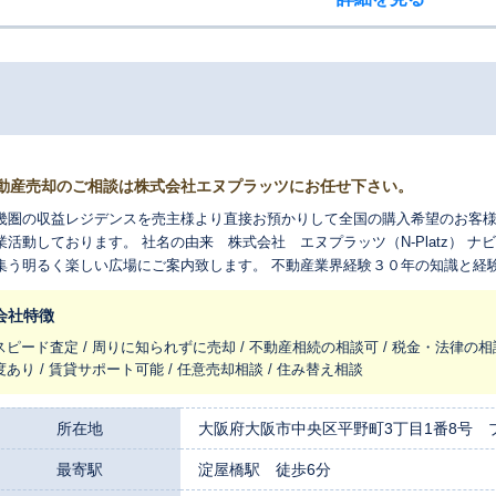
動産売却のご相談は株式会社エヌプラッツにお任せ下さい。
畿圏の収益レジデンスを売主様より直接お預かりして全国の購入希望のお客様
ります。 社名の由来 株式会社 エヌプラッツ（N-Platz） ナビゲート（案内）プラッツ（広場）『みんな
るく楽しい広場にご案内致します。 不動産業界経験３０年の知識と経験をもとにお客様の人生設計を共に考えさせ
頂き最も良い方向にご案内致します。
会社特徴
スピード査定 / 周りに知られずに売却 / 不動産相続の相談可 / 税金・法律の相
度あり / 賃貸サポート可能 / 任意売却相談 / 住み替え相談
所在地
大阪府大阪市中央区平野町3丁目1番8号 
最寄駅
淀屋橋駅 徒歩6分