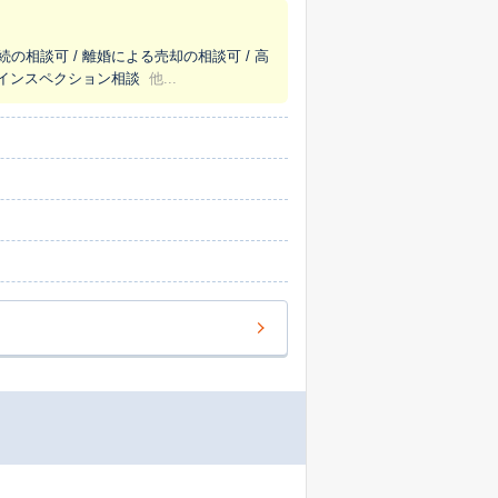
り、お客様の不動産の価値を正しく評価し、
続の相談可 / 離婚による売却の相談可 / 高
が良い四ツ橋。この地域の特性や市場の動
/ インスペクション相談
他...
を的確に捉え、ご納得いただける査定価格を
。私たちはまず、お客様のお話をじっくりと
ご納得いただけるまで対話を重ね、お客様に
続された不動産や管理にお困りの空き家な
橋へお気軽にご相談ください。