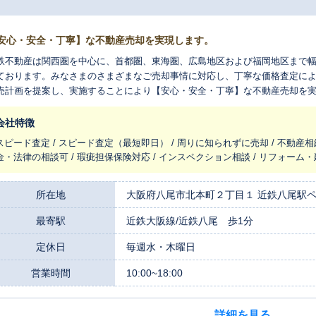
安心・安全・丁寧】な不動産売却を実現します。
鉄不動産は関西圏を中心に、首都圏、東海圏、広島地区および福岡地区まで
ております。みなさまのさまざまなご売却事情に対応し、丁寧な価格査定に
売計画を提案し、実施することにより【安心・安全・丁寧】な不動産売却を
いただき、みなさまのご希望をお伝えください。お待ちしております。
会社特徴
スピード査定 / スピード査定（最短即日） / 周りに知られずに売却 / 不動産相
金・法律の相談可 / 瑕疵担保保険対応 / インスペクション相談 / リフォーム・
所在地
大阪府八尾市北本町２丁目１ 近鉄八尾駅
最寄駅
近鉄大阪線/近鉄八尾 歩1分
定休日
毎週水・木曜日
営業時間
10:00~18:00
詳細を見る