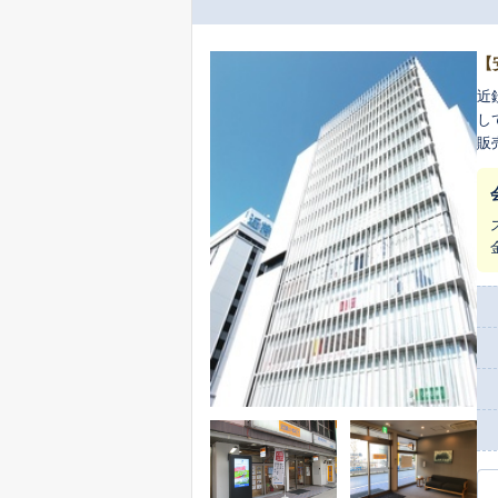
【
近
し
販
談