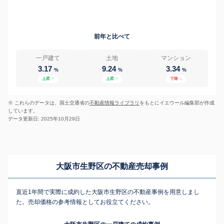
前年と比べて
一戸建て
土地
マンション
3.17
9.24
3.34
%
%
%
上昇
↑
上昇
↑
下降
↓
※ これらのデータは、国土交通省の
不動産情報ライブラリ
をもとにイエウール編集部が作成
しています。
データ更新日: 2025年10月29日
大阪市生野区の不動産売却事例
直近1年間で実際に成約した大阪市生野区の不動産事例を用意しまし
た。売却価格の参考情報としてお役立てください。