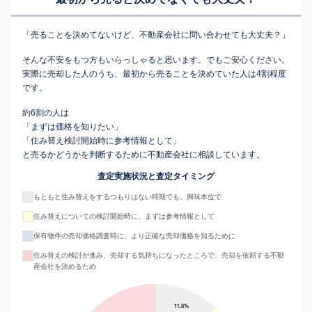
「売ることを決めてないけど、不動産会社に問い合わせても大丈夫？」
そんな不安をもつ方もいらっしゃると思います。でもご安心ください。
実際に売却した人のうち、最初から売ることを決めていた人は4割程度
です。
約6割の人は
「まずは価格を知りたい」
「住み替え検討開始時に参考情報として」
と売るかどうかを判断するために不動産会社に相談しています。
査定実施状況と査定タイミング
もともと住み替えをするつもりはない時期でも、興味本位で
住み替えについての検討開始時に、まずは参考情報として
保有物件の売却価格調査時に、より正確な売却価格を知るために
住み替えの検討が進み、売却する気持ちになったところで、売却を依頼する不動
産会社を決めるため