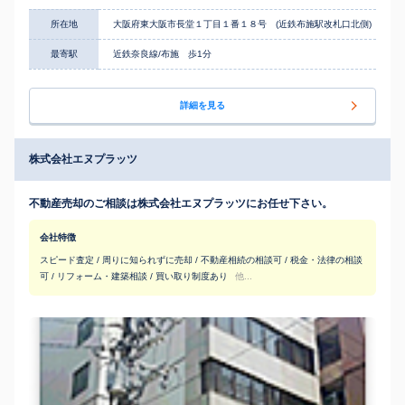
所在地
大阪府東大阪市長堂１丁目１番１８号 (近鉄布施駅改札口北側)
最寄駅
近鉄奈良線/布施 歩1分
詳細を見る
株式会社エヌプラッツ
不動産売却のご相談は株式会社エヌプラッツにお任せ下さい。
会社特徴
スピード査定 / 周りに知られずに売却 / 不動産相続の相談可 / 税金・法律の相談
可 / リフォーム・建築相談 / 買い取り制度あり
他...