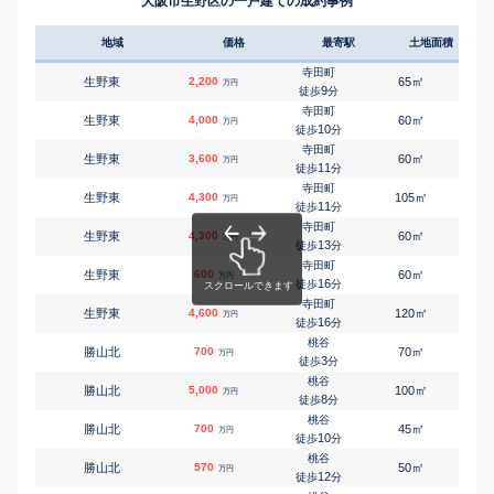
大阪市生野区の一戸建ての成約事例
地域
価格
最寄駅
土地面積
延床
寺田町
㎡
㎡
生野東
2,200
65
120
万円
9
徒歩
分
寺田町
㎡
㎡
生野東
4,000
60
95
万円
10
徒歩
分
寺田町
㎡
㎡
生野東
3,600
60
100
万円
11
徒歩
分
寺田町
㎡
㎡
生野東
4,300
105
100
万円
11
徒歩
分
寺田町
㎡
㎡
生野東
4,300
60
100
万円
13
徒歩
分
寺田町
㎡
㎡
生野東
600
60
70
万円
16
徒歩
分
寺田町
㎡
㎡
生野東
4,600
120
300
万円
16
徒歩
分
桃谷
㎡
㎡
勝山北
700
70
60
万円
3
徒歩
分
桃谷
㎡
㎡
勝山北
5,000
100
125
万円
8
徒歩
分
桃谷
㎡
㎡
勝山北
700
45
35
万円
10
徒歩
分
桃谷
㎡
㎡
勝山北
570
50
60
万円
12
徒歩
分