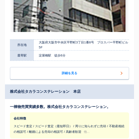
大阪府大阪市中央区平野町3丁目1番8号 プロスパー平野町ビル
所在地
5F
最寄駅
淀屋橋駅 徒歩6分
詳細を見る
株式会社タカラコンステレーション 本店
一棟物売買実績多数。株式会社タカラコンステレーション。
会社特徴
スピード査定 / スピード査定（最短即日） / 周りに知られずに売却 / 不動産相続
の相談可 / 離婚による売却の相談可 / 高齢者歓迎
他...