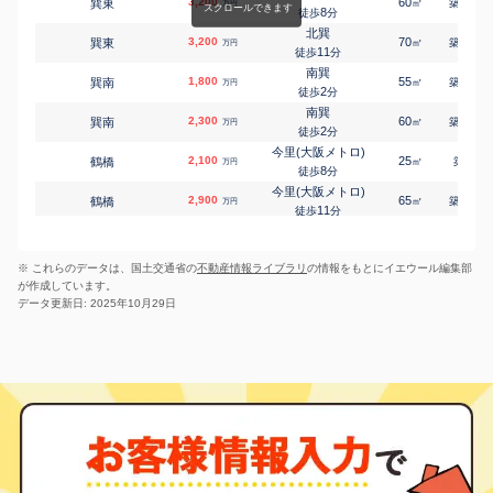
3,200
60
18
巽東
鶴橋
㎡
築
年
万円
鶴橋
2,200
8
140
徒歩
分
㎡
万円
7
徒歩
分
北巽
3,200
鶴橋
70
18
巽東
㎡
築
年
万円
鶴橋
2,100
75
11
㎡
徒歩
分
万円
12
徒歩
分
南巽
鶴橋
1,800
55
39
巽南
㎡
築
年
万円
鶴橋
200
45
㎡
2
万円
徒歩
分
12
徒歩
分
南巽
今里(近鉄)
2,300
60
39
巽南
㎡
築
年
万円
中川
2,800
130
㎡
万円
2
徒歩
分
19
徒歩
分
今里(大阪メトロ)
桃谷
2,100
25
-
鶴橋
㎡
築
年
万円
中川
1,700
390
㎡
万円
8
徒歩
分
19
徒歩
分
今里(大阪メトロ)
寺田町
2,900
65
34
鶴橋
㎡
築
年
万円
林寺
1,500
80
㎡
万円
11
徒歩
分
14
徒歩
分
今里(大阪メトロ)
寺田町
2,600
65
34
鶴橋
㎡
築
年
林寺
5,300
万円
165
1
㎡
万円
11
徒歩
分
14
徒歩
分
※ これらのデータは、国土交通省の
不動産情報ライブラリ
の情報をもとにイエウール編集部
鶴橋
東部市場前
2,100
25
5
鶴橋
㎡
築
年
林寺
1,400
90
万円
㎡
万円
が作成しています。
9
徒歩
分
11
徒歩
分
データ更新日: 2025年10月29日
鶴橋
桃谷
2,200
25
5
桃谷
鶴橋
3,000
㎡
90
築
年
1
㎡
万円
万円
9
4
徒歩
徒歩
分
分
今里(近鉄)
1,900
45
40
中川
㎡
築
年
万円
10
徒歩
分
今里(近鉄)
1,000
50
39
中川
㎡
築
年
万円
11
徒歩
分
今里(近鉄)
1,900
65
33
中川
㎡
築
年
万円
12
徒歩
分
鶴橋
2,000
20
1
中川西
㎡
築
年
万円
18
徒歩
分