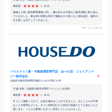
満足度：
(4.3)
相場より高い販売希望価格に対し、嫌な顔もせず熱心に販売活動に取り組ん
でくれました。要を得た簡潔な対応で無駄なやり取りなく契約成立、物件の
引き渡しを完了してくれました。
引用：おうちの語り部
ハウスドゥ！家・不動産買取専門店 あべの店 ジェイアンド
ジー株式会社
大阪府大阪市阿倍野区旭町1-1-10 竹澤ビル5F
27歳 女性 / 大阪府大阪市生野区 マンションを売却
満足度：
(4.3)
すぐにご連絡くださり、お話を進めることができました。またこちらの不安
なことや質問などにも、すぐに回答頂けたり対応が迅速でとても良かったと
思います。こちらの要望にもすぐに対応していただけました。