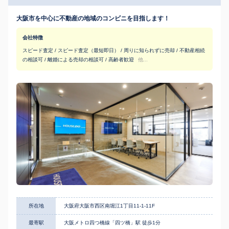
大阪市を中心に不動産の地域のコンビニを目指します！
会社特徴
スピード査定 / スピード査定（最短即日） / 周りに知られずに売却 / 不動産相続
の相談可 / 離婚による売却の相談可 / 高齢者歓迎
他...
所在地
大阪府大阪市西区南堀江1丁目11-1-11F
最寄駅
大阪メトロ四つ橋線「四ツ橋」駅 徒歩1分