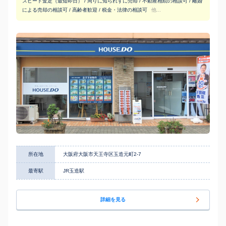
スピード査定（最短即日） / 周りに知られずに売却 / 不動産相続の相談可 / 離婚
による売却の相談可 / 高齢者歓迎 / 税金・法律の相談可
他...
所在地
大阪府大阪市天王寺区玉造元町2-7
最寄駅
JR玉造駅
詳細を見る