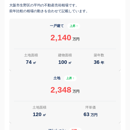
大阪市生野区の平均の不動産売却相場です。
前年比較の相場の動きを合わせて記載しています。
一戸建て
上昇 ↑
2,140
万円
土地面積
建物面積
築年数
74
100
36
㎡
㎡
年
土地
上昇 ↑
2,348
万円
土地面積
坪単価
120
63
㎡
万円