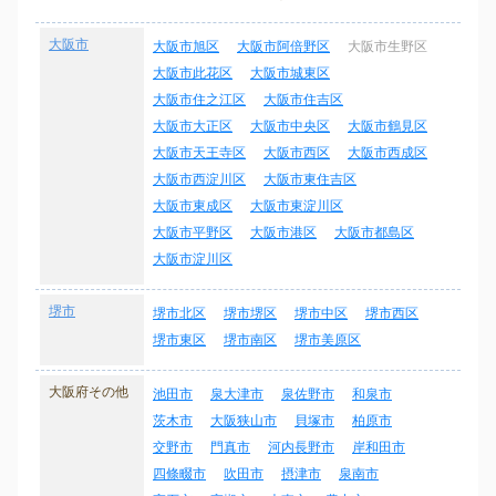
大阪市
大阪市旭区
大阪市阿倍野区
大阪市生野区
大阪市此花区
大阪市城東区
大阪市住之江区
大阪市住吉区
大阪市大正区
大阪市中央区
大阪市鶴見区
大阪市天王寺区
大阪市西区
大阪市西成区
大阪市西淀川区
大阪市東住吉区
大阪市東成区
大阪市東淀川区
大阪市平野区
大阪市港区
大阪市都島区
大阪市淀川区
堺市
堺市北区
堺市堺区
堺市中区
堺市西区
堺市東区
堺市南区
堺市美原区
大阪府その他
池田市
泉大津市
泉佐野市
和泉市
茨木市
大阪狭山市
貝塚市
柏原市
交野市
門真市
河内長野市
岸和田市
四條畷市
吹田市
摂津市
泉南市