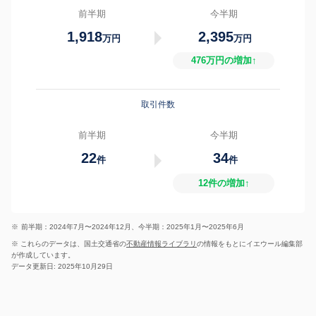
前半期
今半期
1,918
2,395
万円
万円
476万円の増加↑
取引件数
前半期
今半期
22
34
件
件
12件の増加↑
※
前半期：2024年7月〜2024年12月、今半期：2025年1月〜2025年6月
※ これらのデータは、国土交通省の
不動産情報ライブラリ
の情報をもとにイエウール編集部
が作成しています。
データ更新日: 2025年10月29日