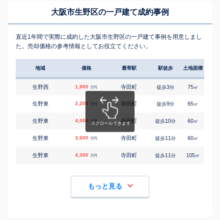
大阪市生野区の一戸建て成約事例
直近1年間で実際に成約した大阪市生野区の一戸建て事例を用意しまし
た。売却価格の参考情報としてお役立てください。
地域
価格
最寄駅
駅徒歩
土地面積
延床
生野西
1,900
寺田町
3
75
65
徒歩
分
㎡
万円
生野東
2,200
寺田町
9
65
120
徒歩
分
㎡
万円
生野東
4,000
寺田町
10
60
95
徒歩
分
㎡
万円
生野東
3,600
寺田町
11
60
100
徒歩
分
㎡
万円
生野東
4,300
寺田町
11
105
100
徒歩
分
㎡
万円
もっと見る