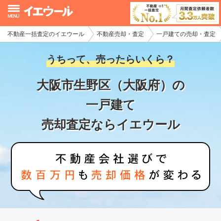
不動産一括査定のイエウール
不動産売却・査定
一戸建ての売却・査定
イエウール加盟希望の不動産会社様
うちって、売ったらいくら？
初めての方へ
大阪市生野区（大阪府）の
不動産売却の流れ
一戸建て
不動産の売却・一括査定
売却査定ならイエウール
家査定シミュレーター
お問い合わせ