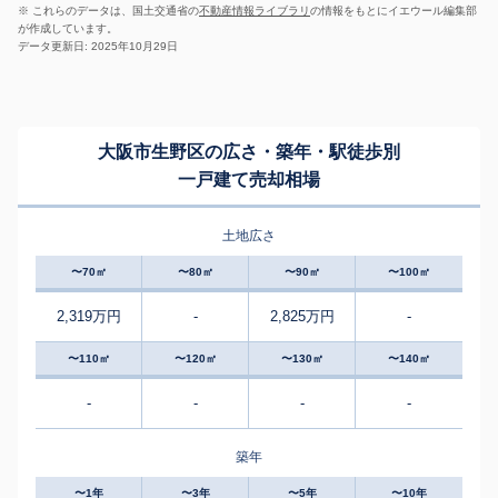
※ これらのデータは、国土交通省の
不動産情報ライブラリ
の情報をもとにイエウール編集部
が作成しています。
データ更新日: 2025年10月29日
大阪市生野区の広さ・築年・駅徒歩別
一戸建て売却相場
土地広さ
〜70㎡
〜80㎡
〜90㎡
〜100㎡
2,319万円
-
2,825万円
-
〜110㎡
〜120㎡
〜130㎡
〜140㎡
-
-
-
-
築年
〜1年
〜3年
〜5年
〜10年