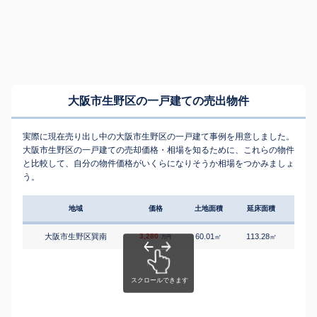
大阪市生野区の一戸建ての売出物件
実際に現在売り出し中の大阪市生野区の一戸建て事例を用意しました。
大阪市生野区の一戸建ての売却価格・相場を知るために、これらの物件
と比較して、自分の物件価格がいくらになりそうか相場をつかみましょ
う。
地域
価格
土地面積
延床面積
築年
大阪市生野区巽南
3,280
60.01
113.28
2
㎡
㎡
築
万円