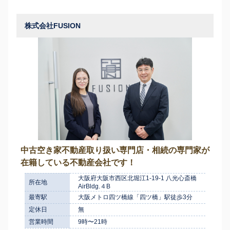
株式会社FUSION
中古空き家不動産取り扱い専門店・相続の専門家が
在籍している不動産会社です！
大阪府大阪市西区北堀江1-19-1 八光心斎橋
所在地
AirBldg.４B
最寄駅
大阪メトロ四ツ橋線「四ツ橋」駅徒歩3分
定休日
無
営業時間
9時〜21時