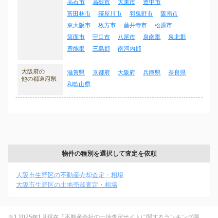
高石市
高槻市
大東市
豊中市
富田林市
寝屋川市
羽曳野市
阪南市
東大阪市
枚方市
藤井寺市
松原市
箕面市
守口市
八尾市
泉南郡
泉北郡
豊能郡
三島郡
南河内郡
大阪府の
滋賀県
京都府
大阪府
兵庫県
奈良県
他の都道府県
和歌山県
物件の種別を選択して査定を依頼
大阪市生野区の不動産売却査定・相場
大阪市生野区の土地売却査定・相場
※1 2025年1月現在「不動産会社の一括査定サイトに関するランキング調