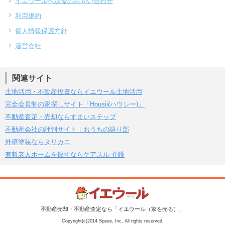
イエウールへ加盟のお問い合わせ
利用規約
個人情報保護方針
運営会社
関連サイト
土地活用・不動産投資ならイエウール土地活用
完全会員制の家探しサイト「Housii(ハウシー)」
不動産査定・売却ならすまいステップ
不動産会社の評判サイト｜おうちの語り部
外壁塗装ならヌリカエ
有料老人ホームを探すならケアスル 介護
不動産売却・不動産査定なら「イエウール（家を売る）」
Copyright(c)2014 Speee, Inc. All rights reserved.