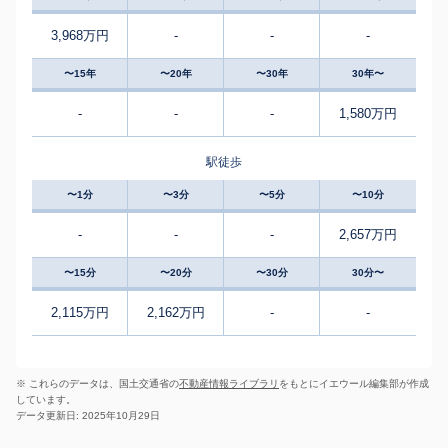
3,968万円
-
-
-
〜15年
〜20年
〜30年
30年〜
-
-
-
1,580万円
駅徒歩
〜1分
〜3分
〜5分
〜10分
-
-
-
2,657万円
〜15分
〜20分
〜30分
30分〜
2,115万円
2,162万円
-
-
※ これらのデータは、国土交通省の
不動産情報ライブラリ
をもとにイエウール編集部が作成
しています。
データ更新日: 2025年10月29日