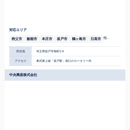
対応エリア
他...
秩父市
飯能市
本庄市
坂戸市
鶴ヶ島市
日高市
所在地
埼玉県坂戸市南町2-9
アクセス
東武東上線「坂戸駅」南口のロータリー内
中央興産株式会社