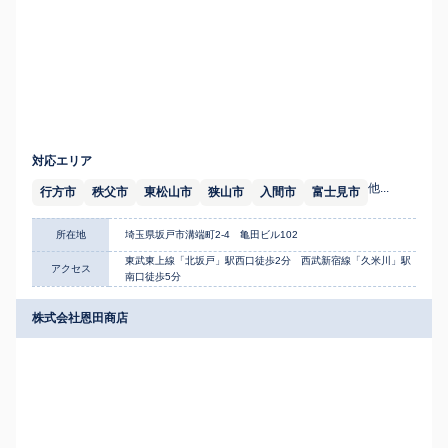
対応エリア
他...
行方市
秩父市
東松山市
狭山市
入間市
富士見市
所在地
埼玉県坂戸市溝端町2-4 亀田ビル102
東武東上線「北坂戸」駅西口徒歩2分 西武新宿線「久米川」駅
アクセス
南口徒歩5分
株式会社恩田商店