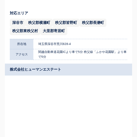
対応エリア
深谷市
秩父郡横瀬町
秩父郡皆野町
秩父郡長瀞町
秩父郡東秩父村
大里郡寄居町
所在地
埼玉県深谷市荒川828-4
関越自動車道花園ICより車で5分 秩父線「ふかや花園駅」より車
アクセス
で5分
株式会社ヒューマンエステート