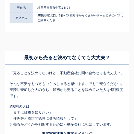
所在地
埼玉県熊谷市中西1-8-24
JR熊谷駅北口、3番バス乗り場からくまがやドーム行きのバスに
アクセス
ご乗車くださ...
最初から売ると決めてなくても
大丈夫？
「売ることを決めてないけど、不動産会社に問い合わせても大丈夫？」
そんな不安をもつ方もいらっしゃると思います。でもご安心ください。
実際に売却した人のうち、最初から売ることを決めていた人は4割程度
です。
約6割の人は
「まずは価格を知りたい」
「住み替え検討開始時に参考情報として」
と売るかどうかを判断するために不動産会社に相談しています。
査定実施状況と査定タイミング