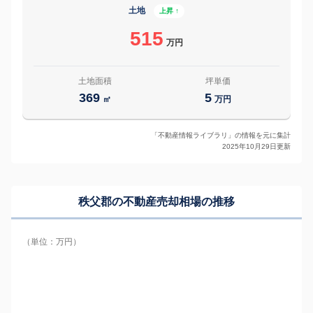
土地
上昇 ↑
515
万円
土地面積
坪単価
369
5
㎡
万円
「不動産情報ライブラリ」の情報を元に集計
2025年10月29日更新
秩父郡の
不動産売却相場の推移
（単位：万円）