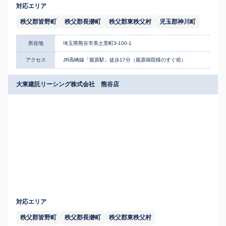
対応エリア
秩父郡皆野町
秩父郡長瀞町
秩父郡東秩父村
児玉郡神川町
所在地
埼玉県熊谷市美土里町3-100-1
アクセス
JR高崎線「籠原駅」徒歩17分（籠原病院様のすぐ前）
大東建託リーシング株式会社 熊谷店
対応エリア
秩父郡皆野町
秩父郡長瀞町
秩父郡東秩父村