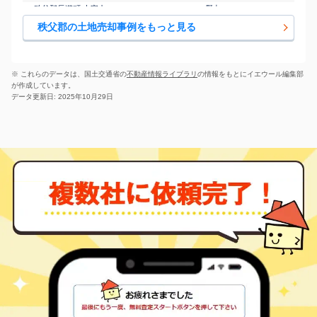
秩父郡長瀞町 大字中
野上
200
640
㎡
万円
野上
14
徒歩
分
秩父郡の土地売却事例をもっと見る
秩父郡長瀞町 大字中
野上
60
135
㎡
万円
野上
15
徒歩
分
秩父郡長瀞町 大字本
野上
330
190
㎡
万円
野上
2
徒歩
分
※ これらのデータは、国土交通省の
不動産情報ライブラリ
の情報をもとにイエウール編集部
秩父郡長瀞町 大字本
野上
が作成しています。
480
220
㎡
万円
野上
4
徒歩
分
データ更新日: 2025年10月29日
秩父郡小鹿野町 小鹿
秩父
900
330
㎡
万円
野
-
徒歩
分
秩父郡小鹿野町 小鹿
秩父
710
270
㎡
万円
野
-
徒歩
分
秩父郡小鹿野町 小鹿
秩父
640
240
㎡
万円
野
-
徒歩
分
秩父郡小鹿野町 下小
秩父
45
160
㎡
万円
鹿野
-
徒歩
分
秩父郡東秩父村 大字
小川町(埼玉)
100
1400
㎡
万円
大内沢
-
徒歩
分