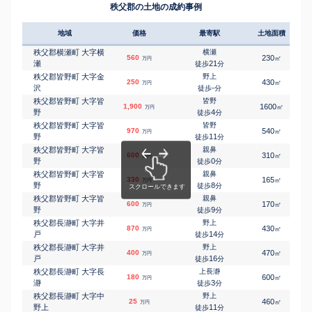
秩父郡の土地の成約事例
地域
価格
最寄駅
土地面積
秩父郡横瀬町 大字横
横瀬
560
230
㎡
万円
瀬
21
徒歩
分
秩父郡皆野町 大字金
野上
250
430
㎡
万円
沢
-
徒歩
分
秩父郡皆野町 大字皆
皆野
1,900
1600
㎡
万円
野
4
徒歩
分
秩父郡皆野町 大字皆
皆野
970
540
㎡
万円
野
11
徒歩
分
秩父郡皆野町 大字皆
親鼻
600
310
㎡
万円
野
0
徒歩
分
秩父郡皆野町 大字皆
親鼻
330
165
㎡
万円
野
8
徒歩
分
秩父郡皆野町 大字皆
親鼻
600
170
㎡
万円
野
9
徒歩
分
秩父郡長瀞町 大字井
野上
870
430
㎡
万円
戸
14
徒歩
分
秩父郡長瀞町 大字井
野上
400
470
㎡
万円
戸
16
徒歩
分
秩父郡長瀞町 大字長
上長瀞
180
600
㎡
万円
瀞
3
徒歩
分
秩父郡長瀞町 大字中
野上
25
460
㎡
万円
野上
11
徒歩
分