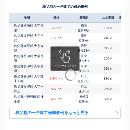
秩父郡の一戸建ての成約事例
地域
価格
最寄駅
土地面積
延床面
秩父郡横瀬町 大字横
横瀬
㎡
㎡
30
125
70
万円
瀬
14
徒歩
分
秩父郡皆野町 大字三
親鼻
㎡
㎡
180
240
60
万円
沢
-
徒歩
分
秩父郡皆野町 大字皆
皆野
㎡
㎡
48
145
-
万円
野
23
徒歩
分
秩父郡長瀞町 大字長
長瀞
㎡
㎡
400
250
160
万円
瀞
6
徒歩
分
秩父郡長瀞町 大字長
長瀞
㎡
㎡
100
390
115
万円
瀞
9
徒歩
分
秩父郡長瀞町 大字野
野上
㎡
㎡
1,500
550
170
万円
上下郷
21
徒歩
分
秩父郡長瀞町 大字本
野上
㎡
㎡
400
280
60
万円
野上
6
徒歩
分
秩父郡小鹿野町 両神
三峰口
㎡
㎡
220
320
150
万円
小森
-
徒歩
分
秩父郡の一戸建て売却事例をもっと見る