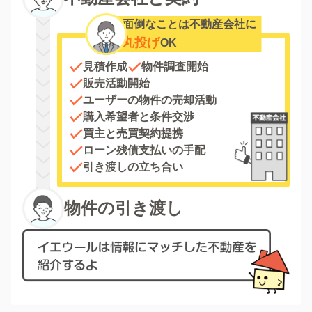
面倒なことは不動産会社に
丸投げ
OK
見積作成
物件調査開始
販売活動開始
ユーザーの物件の売却活動
購入希望者と条件交渉
買主と売買契約提携
ローン残債支払いの手配
引き渡しの立ち合い
物件の引き渡し