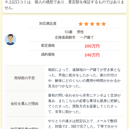
※上記口コミは、個人の感想であり、査定額を保証するものではありま
せん。
対応満足度
53歳
男性
北海道函館市
一戸建て
査定価格
200
万円
成約価格
240
万円
相続によって、遠隔地の一戸建てが空き家とな
った。早急に処分をしたかった。家の片付け
売却前の不安
や、解体にどのくらいの費用や時間がかかるか
見当がつかなかった。
最初の問い合わせから非常にテンポよく交渉が
進み、またこちらの必要な事項も親身に把握し
会社を選んだ理由
てくださった。買取方式を提案してくださっ
て、非常に助かった。
やりとりの速さは想定以上で、メールで数回
と、対面で2，3回で完了した。丁寧で分かり