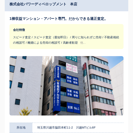
株式会社パワーディベロップメント 本店
1棟収益マンション・アパート専門。だからできる適正査定。
会社特徴
スピード査定 / スピード査定（最短即日） / 周りに知られずに売却 / 不動産相続
の相談可 / 離婚による売却の相談可 / 高齢者歓迎
他...
所在地
埼玉県川越市脇田本町11-2 川越MTビル8F