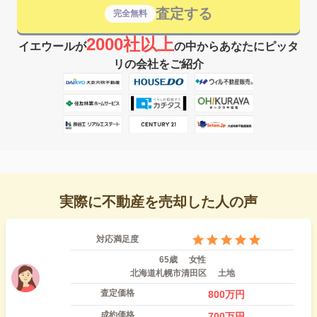
査定する
完全無料
2000社以上
イエウールが
の中からあなたにピッタ
リの会社をご紹介
実際に不動産を売却した人の声
対応満足度
65歳
女性
北海道札幌市清田区
土地
査定価格
800
万円
成約価格
700
万円