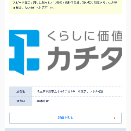
スピード査定 / 周りに知られずに売却 / 高齢者歓迎 / 買い取り制度あり / 住み替
え相談 / 古い物件も対応可
他...
所在地
埼玉県本庄市五十子1丁目1-9 本庄テナントA号室
最寄駅
JR本庄駅
詳細を見る