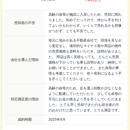
高齢の叔母が施設に入居したため、売却に関わ
りました。初めてだってので、何から手を付け
売却前の不安
てよいかもわからず、いくらで売れるかも想像
がつかず、とても不安でした。
地元に強みがある不動産会社で、現地を見なが
ら査定をし、場所的なマイナス面や周辺の物件
の売買価格も資料をいただき、説明がありまし
た。 周辺は高く見積もっても、どんどん売買
会社を選んだ理由
価格が下がっている事も説明があり、納得して
お願いすることができました。 また叔母の事
情も考慮してくださり、色々有利になるよう手
を尽くしてくださいました。
高齢の叔母のため、足を運ぶ回数が少なくなる
ように配慮していただいたり、少しでも叔母の
対応満足度の理由
手元にお金が残るよう手を尽くしていただきま
した。 とても早く売却できたのも担当者の方
のおかげだと思っています。とても満足です。
成約時期
2025年9月