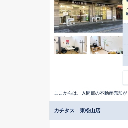
て物
気
で
背景
に
客
の
ム
だ
ここからは、入間郡の不動産売却が
カチタス 東松山店