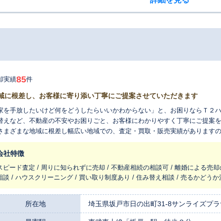
85
却実績
件
域に根差し、お客様に寄り添い丁寧にご提案させていただきます
家を手放したいけど何をどうしたらいいかわからない」と、お困りならＴ２
替えなど、不動産の不安やお困りごと、お客様にわかりやすく丁寧にご提案
さまざまな地域に根差し幅広い地域での、査定・買取・販売実績があります
タッフ一同お待ちしております。
会社特徴
スピード査定 / 周りに知られずに売却 / 不動産相続の相談可 / 離婚による売却
相談 / ハウスクリーニング / 買い取り制度あり / 住み替え相談 / 売るかど
所在地
埼玉県坂戸市日の出町31-8サンライズプラザ