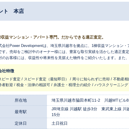
ント 本店
棟収益マンション・アパート専門。だからできる適正査定。
式会社Power Developmentは、埼玉県川越市を拠点に、1棟収益マンシ
です。売却をご検討中のオーナー様には、豊富な取引実績を活かした適正査
討のお客様には、収益性や将来性を見据えた物件をご紹介いたします。また
ため、安心して資産運用を始めていただけます。収益不動産の売却・購入・
。
会社特徴
スピード査定 / スピード査定（最短即日） / 周りに知られずに売却 / 不動産相
齢者歓迎 / 税金・法律の相談可 / 弁護士・税理士の紹介 / ハウスクリーニング
所在地
埼玉県川越市脇田本町11-2 川越MTビル8
JR埼京線 川越駅 徒歩3分 東武東上線 川
最寄駅
15分
定休日
土日祝日