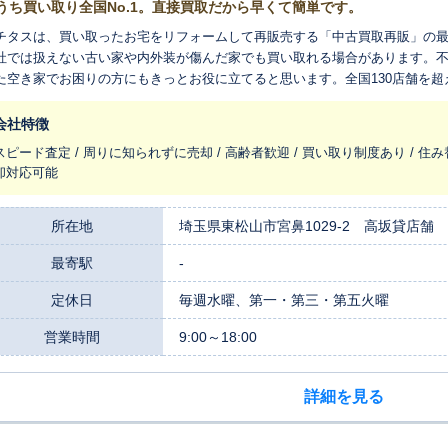
うち買い取り全国No.1。直接買取だから早くて簡単です。
チタスは、買い取ったお宅をリフォームして再販売する「中古買取再販」の
社では扱えない古い家や内外装が傷んだ家でも買い取れる場合があります。
た空き家でお困りの方にもきっとお役に立てると思います。全国130店舗を
れ変わらせ、長く住みつなぐお手伝いをさせてください。
会社特徴
スピード査定 / 周りに知られずに売却 / 高齢者歓迎 / 買い取り制度あり / 住み
却対応可能
所在地
埼玉県東松山市宮鼻1029-2 高坂貸店舗
最寄駅
-
定休日
毎週水曜、第一・第三・第五火曜
営業時間
9:00～18:00
詳細を見る