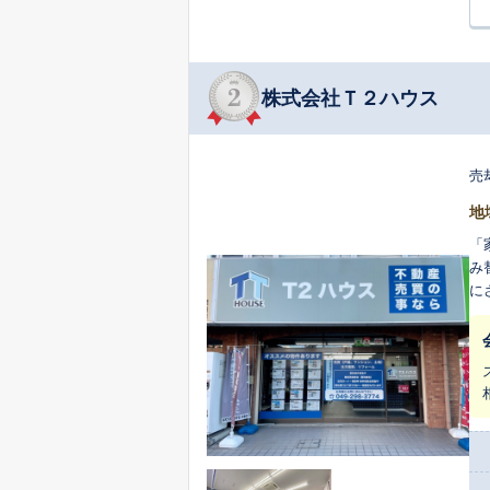
株式会社Ｔ２ハウス
売
地
「
み
に
ス