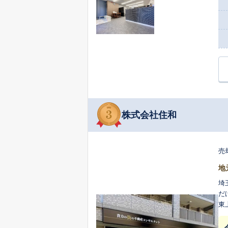
株式会社住和
売
地
埼
だ
東
き
知