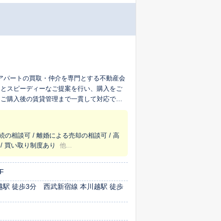
ョン・アパートの買取・仲介を専門とする不動産会
定とスピーディーなご提案を行い、購入をご
、ご購入後の賃貸管理まで一貫して対応でき
管理まで、ワンストップでサポートいたしま
続の相談可 / 離婚による売却の相談可 / 高
 / 買い取り制度あり
他...
F
越駅 徒歩3分 西武新宿線 本川越駅 徒歩