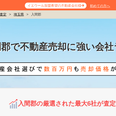
イエウール加盟希望の不動産会社様
初めての方へ
査定
>
埼玉県
>
入間郡
間郡で不動産売却に強い会社
入間郡の厳選された最大6社が査定