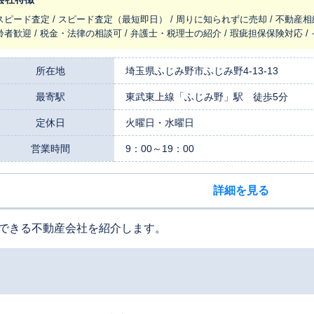
件の取引実績が豊富で、その知識や経験を活かしたご提案には自信があります。 初めて不動産を売却される方
スピード査定 / スピード査定（最短即日） / 周りに知られずに売却 / 不動産相
持ちに寄り添い、専門用語をできるだけ使わず、一つひとつ丁寧にご説明す
齢者歓迎 / 税金・法律の相談可 / 弁護士・税理士の紹介 / 瑕疵担保保険対応 
はなく、お客様との末永いお付き合いを願うからこそ、誠実な対応を心がけ
にある様々なご事情を汲み取り、お客様一人ひとりに合った解決策をご提案します。 当社の大きな強み
加えて建設・リフォーム事業を自社で展開している点にあります。長年、建
所在地
埼玉県ふじみ野市ふじみ野4-13-13
様の不動産が持つ本来の価値を丁寧に見極めます。目に見える部分だけでな
最寄駅
東武東上線「ふじみ野」駅 徒歩5分
状態まで細かく確認し、適正な価格をご提案いたします。必要であれば、物
や補修をご提案し、より良い条件での売却をお手伝いすることも可能です。 
定休日
火曜日・水曜日
さい。まずはお気軽にご相談ください。
営業時間
9：00～19：00
詳細を見る
できる不動産会社を紹介します。