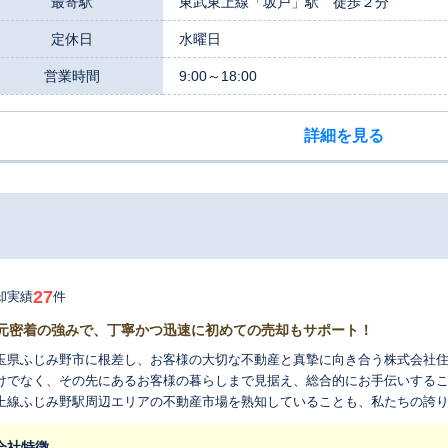
最寄駅
東武東上線「坂戸」駅 徒歩２分
定休日
水曜日
営業時間
9:00～18:00
詳細を見る
27
却実績
件
元密着の強みで、丁寧かつ迅速に初めての売却もサポート！
玉県ふじみ野市に根差し、お客様の大切な不動産と真摯に向き合う株式会社
けでなく、その先にあるお客様の暮らしまで見据え、総合的にお手伝いすることをお約束します
上線ふじみ野駅周辺エリアの不動産市場を熟知していることも、私たちの誇
る細やかな市場の動きや購入を希望される方々のご要望を踏まえ、お客様に
事免許（4）の番号が示す通り、長年にわたりこの地で積み重ねてきた実績と
会社特徴