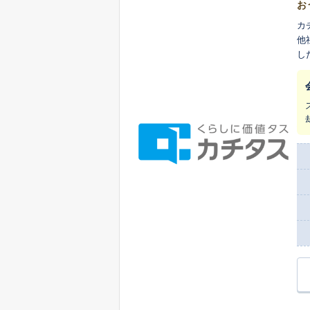
お
カ
他
し
ま