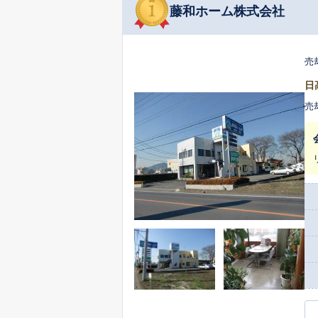
藤和ホーム株式会社
売
日
売