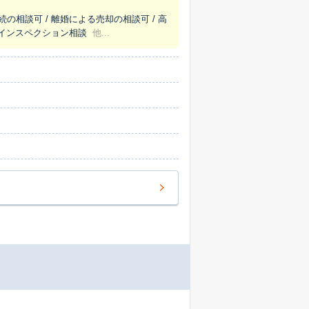
の不安な
続の相談可 / 離婚による売却の相談可 / 高
ることも大切にしています。売却して終わり
/ インスペクション相談
他...
ております。住み替えや相続など、ご売却の
は、不動産事業
物の構造や価値を知る専門家の視点から、お
く、建物を長く美しく保つための外装や防水
件の魅力を最大限に引き出すためのリフォー
大切な資産のご売却は、ぜひ住和にお任せく