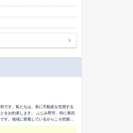
住和です。私たちは、単に不動産を売買する
。 ふじみ野市、特に東武
りです。地域に密着しているからこそ把握で
とってより良い売却計画を立てます。埼玉県
信頼が、私たちの活動の土台です。特に戸建