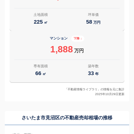
土地面積
坪単価
225
58
㎡
万円
マンション
下降 ↓
1,888
万円
専有面積
築年数
66
33
㎡
年
「不動産情報ライブラリ」の情報を元に集計
2025年10月29日更新
さいたま市見沼区の
不動産売却相場の推移