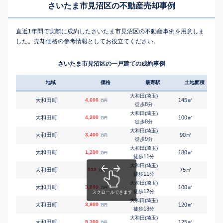
さいたま市見沼区の不動産売却事例
直近1年間で実際に成約したさいたま市見沼区の不動産事例を用意しま
した。売却価格の参考情報としてお役立てください。
さいたま市見沼区の一戸建ての成約事例
地域
価格
最寄駅
土地面積
延床
大和田(埼玉)
㎡
㎡
大和田町
4,600
145
110
万円
8
徒歩
分
大和田(埼玉)
㎡
㎡
大和田町
4,200
100
95
万円
8
徒歩
分
大和田(埼玉)
㎡
㎡
大和田町
3,400
90
95
万円
9
徒歩
分
大和田(埼玉)
㎡
㎡
大和田町
1,200
180
135
万円
11
徒歩
分
大和田(埼玉)
㎡
㎡
大和田町
930
75
55
万円
11
徒歩
分
大和田(埼玉)
㎡
㎡
大和田町
3,800
100
95
万円
12
徒歩
分
大和田(埼玉)
㎡
㎡
大和田町
3,800
120
105
万円
18
徒歩
分
大和田(埼玉)
㎡
㎡
大和田町
5,300
125
105
万円