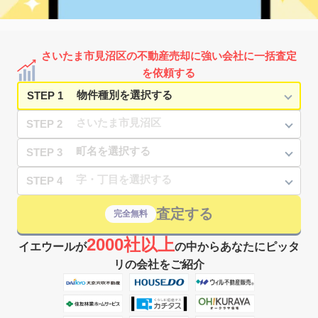
東大宮
1,800
55
33
深作
㎡
築
年
万円
-
徒歩
分
七里
3,300
75
19
大字風渡野
㎡
築
年
万円
2
徒歩
分
さいたま市見沼区の不動産売却に強い会社に一括査定
七里
1,400
65
36
大字風渡野
㎡
築
年
を依頼する
万円
13
徒歩
分
STEP 1
STEP 2
STEP 3
STEP 4
査定する
完全無料
2000社以上
イエウールが
の中からあなたにピッタ
リの会社をご紹介