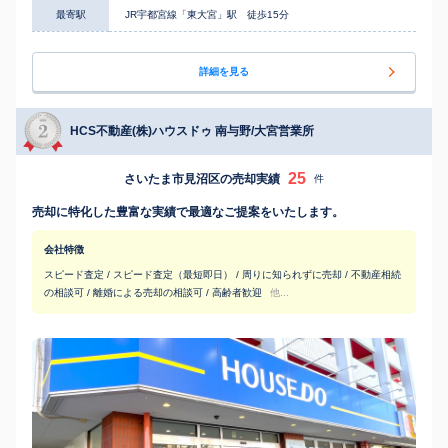
最寄駅
JR宇都宮線「東大宮」駅 徒歩15分
詳細を見る
HCS不動産(株)ハウスドゥ 南与野/大宮営業所
25
さいたま市見沼区の売却実績
件
売却に特化した豊富な実績で最適なご提案をいたします。
会社特徴
スピード査定 / スピード査定（最短即日） / 周りに知られずに売却 / 不動産相続
の相談可 / 離婚による売却の相談可 / 高齢者歓迎
他...