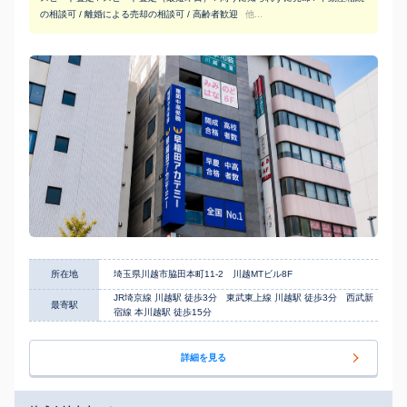
の相談可 / 離婚による売却の相談可 / 高齢者歓迎
他...
所在地
埼玉県川越市脇田本町11-2 川越MTビル8F
JR埼京線 川越駅 徒歩3分 東武東上線 川越駅 徒歩3分 西武新
最寄駅
宿線 本川越駅 徒歩15分
詳細を見る