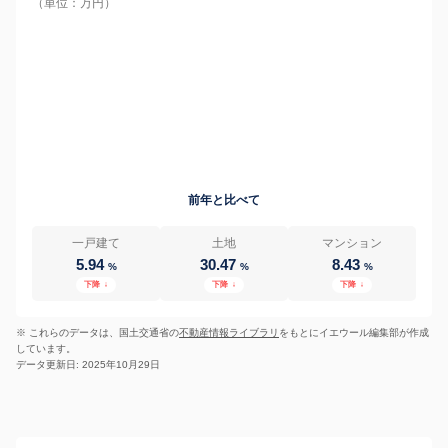
（単位：万円）
前年と比べて
一戸建て
土地
マンション
5.94
30.47
8.43
%
%
%
下降
↓
下降
↓
下降
↓
※ これらのデータは、国土交通省の
不動産情報ライブラリ
をもとにイエウール編集部が作成
しています。
データ更新日: 2025年10月29日