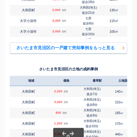
18
徒歩
分
大和田(埼玉)
㎡
㎡
大和田町
2,900
130
50
万円
21
徒歩
分
七里
㎡
㎡
大字小深作
4,400
115
100
万円
8
徒歩
分
七里
㎡
㎡
大字小深作
3,000
100
105
万円
10
徒歩
分
七里
㎡
㎡
大字小深作
3,200
95
100
万円
10
徒歩
分
さいたま市見沼区の一戸建て売却事例をもっと見る
七里
㎡
㎡
大字小深作
3,900
100
100
万円
14
徒歩
分
七里
㎡
㎡
大字小深作
580
100
75
万円
15
徒歩
分
さいたま市見沼区の土地の成約事例
七里
㎡
㎡
大字新堤
1,700
90
80
万円
16
徒歩
分
地域
価格
最寄駅
土地面積
七里
㎡
㎡
大字新堤
1,200
70
75
万円
16
徒歩
分
大和田(埼玉)
大和田町
2,300
140
㎡
万円
大和田(埼玉)
7
徒歩
分
㎡
㎡
大字蓮沼
4,500
115
95
万円
14
徒歩
分
大和田(埼玉)
大和田町
3,400
210
㎡
万円
大和田(埼玉)
8
徒歩
分
㎡
㎡
大字蓮沼
1,300
85
80
万円
15
徒歩
分
大和田(埼玉)
大和田町
800
165
㎡
万円
大和田(埼玉)
9
徒歩
分
㎡
㎡
東大宮
2,700
105
100
万円
18
徒歩
分
大和田(埼玉)
大和田町
1,300
170
㎡
万円
東大宮
10
徒歩
分
㎡
㎡
東大宮
3,900
120
100
万円
11
徒歩
分
大和田(埼玉)
大和田町
5,900
440
㎡
万円
七里
10
徒歩
分