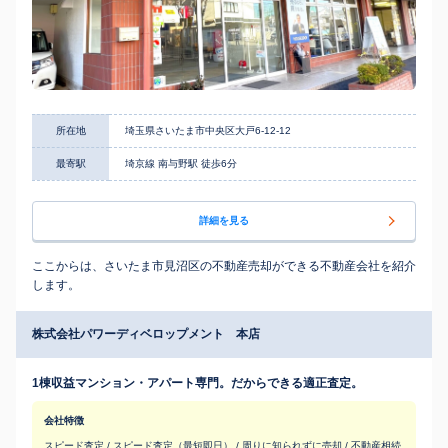
所在地
埼玉県さいたま市中央区大戸6-12-12
最寄駅
埼京線 南与野駅 徒歩6分
詳細を見る
ここからは、さいたま市見沼区の不動産売却ができる不動産会社を紹介
します。
株式会社パワーディベロップメント 本店
1棟収益マンション・アパート専門。だからできる適正査定。
会社特徴
スピード査定 / スピード査定（最短即日） / 周りに知られずに売却 / 不動産相続