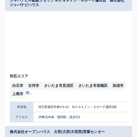
ジャパナビ不動産ショップ ＭＥＧＡドン・キホーテ蓮田店 株式会社
ジャパナビハウス
対応エリア
白石市
古河市
さいたま市見沼区
さいたま市岩槻区
加須市
他...
上尾市
所在地
埼玉県蓮田市東4-5-13 ＭＥＧＡドン・キホーテ蓮田2階
アクセス
JR東北本線「蓮田駅」徒歩5分
株式会社オープンハウス 大宮(大宮/大宮西)営業センター