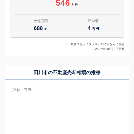
546
万円
土地面積
坪単価
688
4
㎡
万円
「不動産情報ライブラリ」の情報を元に集計
2025年10月29日更新
田川市の
不動産売却相場の推移
（単位：万円）