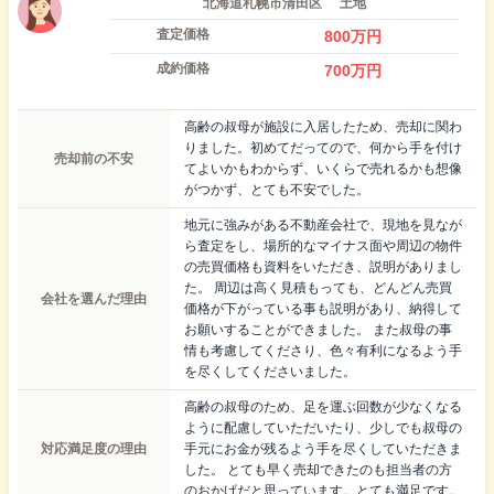
北海道札幌市清田区
土地
査定価格
800
万円
成約価格
700
万円
高齢の叔母が施設に入居したため、売却に関わ
りました。初めてだってので、何から手を付け
売却前の不安
てよいかもわからず、いくらで売れるかも想像
がつかず、とても不安でした。
地元に強みがある不動産会社で、現地を見なが
ら査定をし、場所的なマイナス面や周辺の物件
の売買価格も資料をいただき、説明がありまし
た。 周辺は高く見積もっても、どんどん売買
会社を選んだ理由
価格が下がっている事も説明があり、納得して
お願いすることができました。 また叔母の事
情も考慮してくださり、色々有利になるよう手
を尽くしてくださいました。
高齢の叔母のため、足を運ぶ回数が少なくなる
ように配慮していただいたり、少しでも叔母の
対応満足度の理由
手元にお金が残るよう手を尽くしていただきま
した。 とても早く売却できたのも担当者の方
のおかげだと思っています。とても満足です。