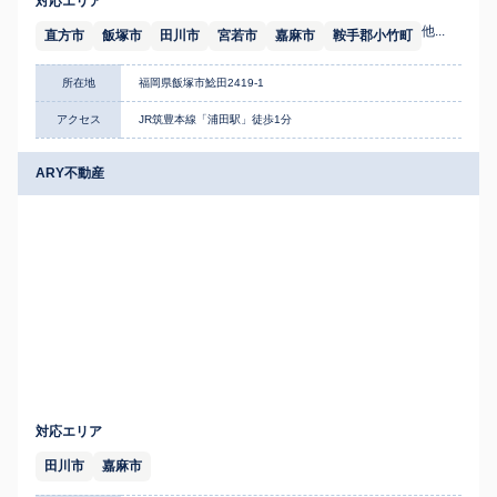
対応エリア
他...
直方市
飯塚市
田川市
宮若市
嘉麻市
鞍手郡小竹町
所在地
福岡県飯塚市鯰田2419-1
アクセス
JR筑豊本線「浦田駅」徒歩1分
ARY不動産
対応エリア
田川市
嘉麻市