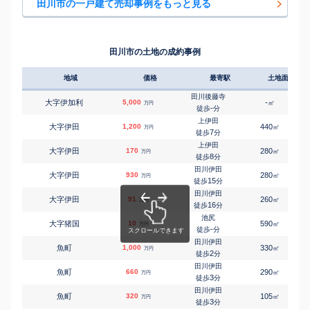
田川市の一戸建て売却事例をもっと見る
糒
㎡
㎡
大字糒
890
510
135
万円
3
徒歩
分
糒
㎡
㎡
大字糒
1,700
-
250
万円
4
徒歩
分
田川市の土地の成約事例
田川後藤寺
㎡
㎡
大字弓削田
450
300
120
万円
-
徒歩
分
地域
価格
最寄駅
土地面積
田川後藤寺
㎡
㎡
大字弓削田
560
490
100
万円
-
徒歩
分
田川後藤寺
大字伊加利
5,000
-
㎡
万円
田川後藤寺
-
徒歩
分
㎡
㎡
大字弓削田
2,800
320
100
万円
21
徒歩
分
上伊田
大字伊田
1,200
440
㎡
万円
田川後藤寺
7
徒歩
分
㎡
㎡
大字弓削田
4,500
290
110
万円
23
徒歩
分
上伊田
大字伊田
170
280
㎡
万円
田川後藤寺
8
徒歩
分
㎡
㎡
大字弓削田
280
250
90
万円
29
徒歩
分
田川伊田
大字伊田
930
280
㎡
万円
船尾(福岡)
15
徒歩
分
㎡
㎡
大字弓削田
390
1800
90
万円
10
徒歩
分
田川伊田
大字伊田
91
260
㎡
万円
16
徒歩
分
池尻
大字猪国
10
590
㎡
万円
-
徒歩
分
田川伊田
魚町
1,000
330
㎡
万円
2
徒歩
分
田川伊田
魚町
660
290
㎡
万円
3
徒歩
分
田川伊田
魚町
320
105
㎡
万円
3
徒歩
分