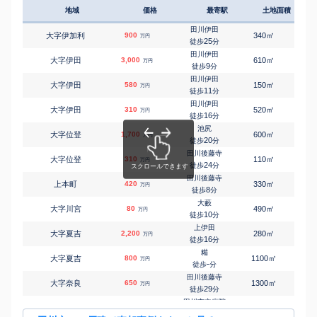
地域
価格
最寄駅
土地面積
延床
田川伊田
㎡
㎡
大字伊加利
900
340
90
万円
25
徒歩
分
田川伊田
㎡
㎡
大字伊田
3,000
610
260
万円
9
徒歩
分
田川伊田
㎡
㎡
大字伊田
580
150
85
万円
11
徒歩
分
田川伊田
㎡
㎡
大字伊田
310
520
105
万円
16
徒歩
分
池尻
㎡
㎡
大字位登
1,700
600
145
万円
20
徒歩
分
田川後藤寺
㎡
㎡
大字位登
310
110
130
万円
24
徒歩
分
田川後藤寺
㎡
㎡
上本町
420
330
220
万円
8
徒歩
分
大藪
㎡
㎡
大字川宮
80
490
160
万円
10
徒歩
分
上伊田
㎡
㎡
大字夏吉
2,200
280
80
万円
16
徒歩
分
糒
㎡
㎡
大字夏吉
800
1100
195
万円
-
徒歩
分
田川後藤寺
㎡
㎡
大字奈良
650
1300
95
万円
29
徒歩
分
田川市立病院
㎡
㎡
大字糒
1,700
300
120
万円
5
徒歩
分