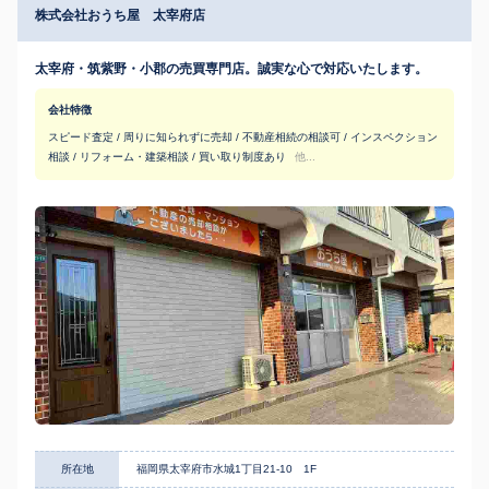
株式会社おうち屋 太宰府店
太宰府・筑紫野・小郡の売買専門店。誠実な心で対応いたします。
会社特徴
スピード査定 / 周りに知られずに売却 / 不動産相続の相談可 / インスペクション
相談 / リフォーム・建築相談 / 買い取り制度あり
他...
所在地
福岡県太宰府市水城1丁目21-10 1F