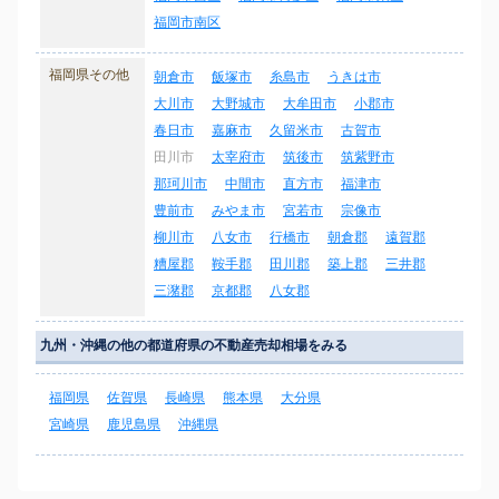
福岡市南区
福岡県その他
朝倉市
飯塚市
糸島市
うきは市
大川市
大野城市
大牟田市
小郡市
春日市
嘉麻市
久留米市
古賀市
田川市
太宰府市
筑後市
筑紫野市
那珂川市
中間市
直方市
福津市
豊前市
みやま市
宮若市
宗像市
柳川市
八女市
行橋市
朝倉郡
遠賀郡
糟屋郡
鞍手郡
田川郡
築上郡
三井郡
三潴郡
京都郡
八女郡
九州・沖縄の他の都道府県の不動産売却相場をみる
福岡県
佐賀県
長崎県
熊本県
大分県
宮崎県
鹿児島県
沖縄県