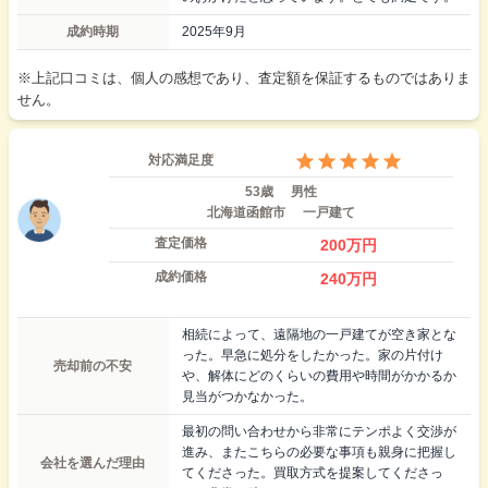
成約時期
2025年9月
※上記口コミは、個人の感想であり、査定額を保証するものではありま
せん。
対応満足度
53歳
男性
北海道函館市
一戸建て
査定価格
200
万円
成約価格
240
万円
相続によって、遠隔地の一戸建てが空き家とな
った。早急に処分をしたかった。家の片付け
売却前の不安
や、解体にどのくらいの費用や時間がかかるか
見当がつかなかった。
最初の問い合わせから非常にテンポよく交渉が
進み、またこちらの必要な事項も親身に把握し
会社を選んだ理由
てくださった。買取方式を提案してくださっ