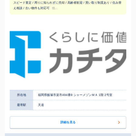
スピード査定 / 周りに知られずに売却 / 高齢者歓迎 / 買い取り制度あり / 住み替
え相談 / 古い物件も対応可
他...
所在地
福岡県飯塚市楽市494番9 シャーメゾンＭＡ 1階 2号室
最寄駅
天道
詳細を見る