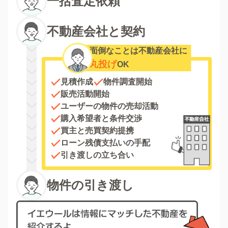
一括査定依頼
不動産会社と契約
面倒なことは不動産会社に
丸投げ
OK
見積作成
物件調査開始
販売活動開始
ユーザーの物件の売却活動
購入希望者と条件交渉
買主と売買契約提携
ローン残債支払いの手配
引き渡しの立ち合い
物件の引き渡し