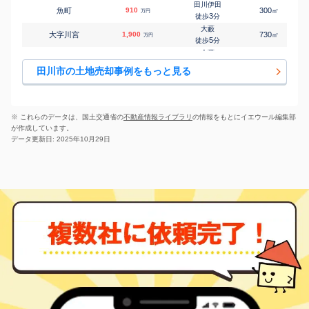
田川伊田
魚町
910
300
㎡
万円
3
徒歩
分
大藪
大字川宮
1,900
730
㎡
万円
5
徒歩
分
大藪
大字川宮
56
140
㎡
万円
8
徒歩
分
田川市の土地売却事例をもっと見る
田川後藤寺
千代町
340
160
㎡
万円
7
徒歩
分
田川後藤寺
千代町
1,600
760
㎡
万円
7
徒歩
分
※ これらのデータは、国土交通省の
不動産情報ライブラリ
の情報をもとにイエウール編集部
田川後藤寺
が作成しています。
千代町
1,400
660
㎡
万円
7
徒歩
分
データ更新日: 2025年10月29日
田川伊田
大字夏吉
700
440
㎡
万円
16
徒歩
分
糒
大字夏吉
10
250
㎡
万円
29
徒歩
分
田川後藤寺
大字奈良
70
160
㎡
万円
10
徒歩
分
田川後藤寺
大字奈良
100
1300
㎡
万円
15
徒歩
分
大藪
大字糒
17
145
㎡
万円
16
徒歩
分
田川市立病院
大字糒
31
270
㎡
万円
14
徒歩
分
田川市立病院
大字糒
15
270
㎡
万円
16
徒歩
分