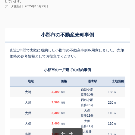
しています。
データ更新日: 2025年10月29日
小郡市の不動産売却事例
直近1年間で実際に成約した小郡市の不動産事例を用意しました。売却
価格の参考情報としてお役立てください。
小郡市の一戸建ての成約事例
地域
価格
最寄駅
土地面積
延床
西鉄小郡
㎡
㎡
大崎
2,300
165
105
万円
10
徒歩
分
西鉄小郡
㎡
㎡
大崎
3,500
220
90
万円
15
徒歩
分
大保
㎡
㎡
大保
2,300
110
95
万円
11
徒歩
分
大保
㎡
㎡
大保
2,400
110
95
万円
11
徒歩
分
大板井
㎡
㎡
小郡
1,300
165
100
万円