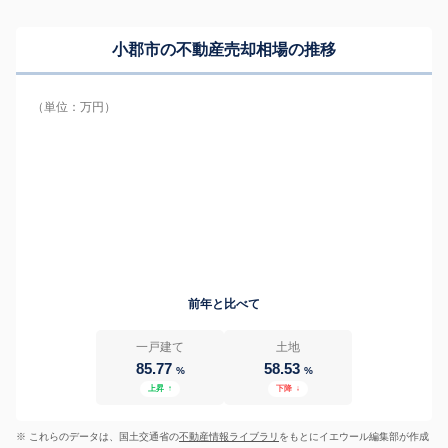
小郡市の
不動産売却相場の推移
（単位：万円）
前年と比べて
一戸建て
土地
85.77
58.53
%
%
上昇
↑
下降
↓
※ これらのデータは、国土交通省の
不動産情報ライブラリ
をもとにイエウール編集部が作成