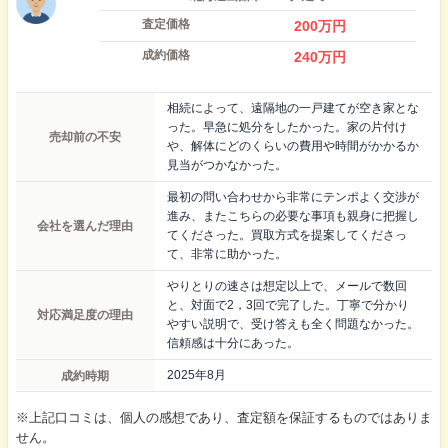
査定価格
200
万円
成約価格
240
万円
相続によって、遠隔地の一戸建てが空き家とな
った。早急に処分をしたかった。家の片付け
売却前の不安
や、解体にどのくらいの費用や時間がかかるか
見当がつかなかった。
最初の問い合わせから非常にテンポよく交渉が
進み、またこちらの必要な事項も親身に把握し
会社を選んだ理由
てくださった。買取方式を提案してくださっ
て、非常に助かった。
やりとりの速さは想定以上で、メールで数回
と、対面で2，3回で完了した。丁寧で分かり
対応満足度の理由
やすい説明で、受け答えも全く問題なかった。
信頼感は十分にあった。
成約時期
2025年8月
※上記口コミは、個人の感想であり、査定額を保証するものではありま
せん。