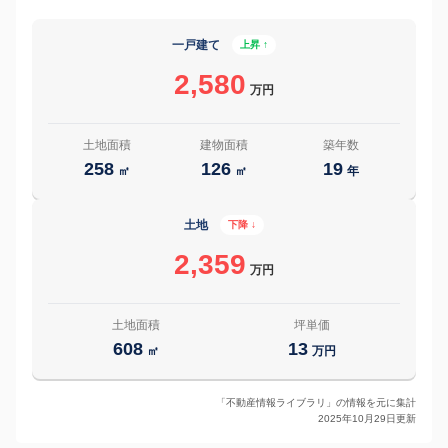
一戸建て
上昇 ↑
2,580
万円
土地面積
建物面積
築年数
258
126
19
㎡
㎡
年
土地
下降 ↓
2,359
万円
土地面積
坪単価
608
13
㎡
万円
「不動産情報ライブラリ」の情報を元に集計
2025年10月29日更新