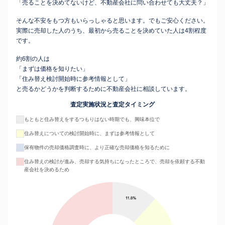
「売ることを決めてないけど、不動産会社に問い合わせても大丈夫？」
そんな不安をもつ方もいらっしゃると思います。でもご安心ください。
実際に売却した人のうち、最初から売ることを決めていた人は4割程度
です。
約6割の人は
「まずは価格を知りたい」
「住み替え検討開始時に参考情報として」
と売るかどうかを判断するために不動産会社に相談しています。
査定実施状況と査定タイミング
もともと住み替えをするつもりはない時期でも、興味本位で
住み替えについての検討開始時に、まずは参考情報として
保有物件の売却価格調査時に、より正確な売却価格を知るために
住み替えの検討が進み、売却する気持ちになったところで、売却を依頼する不動
産会社を決めるため