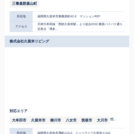
三養基郡基山町
所在地
福岡県久留米市東櫛原町42-3 マンションR2F
天神大牟田線「西鉄久留米駅」より徒歩20分 櫛原バイパス通り
アクセス
交差点「博多...
株式会社久留米リビング
対応エリア
他...
大牟田市
久留米市
柳川市
八女市
筑後市
大川市
所在地
福岡県久留米市通町113-2 ニューライフ久留米Ⅱ101