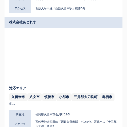
アクセス
西鉄大牟田線「西鉄久留米駅」徒歩5分
株式会社あどれす
対応エリア
久留米市
八女市
筑後市
小郡市
三井郡大刀洗町
鳥栖市
他...
所在地
福岡県久留米市合川町62-5
西鉄天神大牟田線「西鉄久留米駅」バス8分、西鉄バス「十三部
アクセス
バス停」徒歩2...