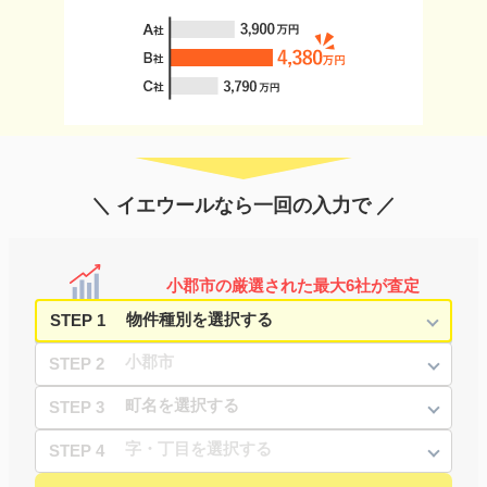
＼ イエウールなら一回の入力で ／
小郡市の厳選された最大6社が査定
STEP 1
STEP 2
STEP 3
STEP 4