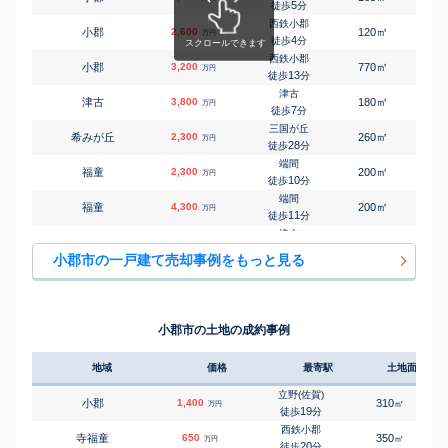
5
徒歩
分
西鉄小郡
㎡
㎡
小郡
2,600
120
100
万円
4
徒歩
分
西鉄小郡
㎡
㎡
小郡
3,200
770
195
万円
13
徒歩
分
津古
㎡
㎡
津古
3,800
180
100
万円
7
徒歩
分
三国が丘
㎡
㎡
希みが丘
2,300
260
130
万円
28
徒歩
分
端間
㎡
㎡
福童
2,300
200
95
万円
10
徒歩
分
端間
㎡
㎡
福童
4,300
200
85
万円
11
徒歩
分
津古
㎡
㎡
三国が丘
2,900
135
95
万円
9
徒歩
分
小郡市の一戸建て売却事例をもっと見る
三国が丘
㎡
㎡
美鈴が丘
2,700
220
125
万円
16
徒歩
分
三国が丘
㎡
㎡
美鈴の杜
2,900
200
110
万円
10
徒歩
分
小郡市の土地の成約事例
三国が丘
㎡
㎡
三沢
3,000
145
95
万円
10
徒歩
分
地域
価格
最寄駅
土地面積
立野(佐賀)
小郡
1,400
310
㎡
万円
19
徒歩
分
西鉄小郡
寺福童
650
350
㎡
万円
20
徒歩
分