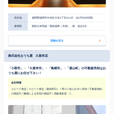
所在地
福岡県福岡市中央区大名1丁目14-45 QizTENJIN5階
最寄駅
西鉄大牟田線「西鉄福岡（天神）」駅 徒歩3分
詳細を見る
株式会社おうち屋 久留米店
「小郡市」・「久留米市」・「鳥栖市」・「基山町」の不動産売却はお
うち屋にお任せ下さい！
会社特徴
スピード査定 / スピード査定（最短即日） / 周りに知られずに売却 / 不動産相続
の相談可 / 離婚による売却の相談可 / 高齢者歓迎
他...