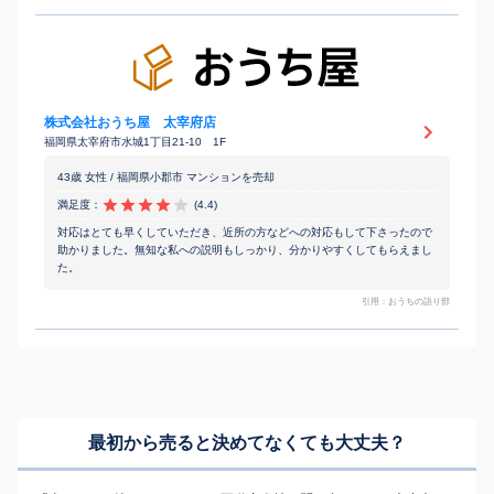
株式会社おうち屋 太宰府店
福岡県太宰府市水城1丁目21-10 1F
43歳 女性 / 福岡県小郡市 マンションを売却
満足度：
(4.4)
対応はとても早くしていただき、近所の方などへの対応もして下さったので
助かりました。無知な私への説明もしっかり、分かりやすくしてもらえまし
た。
引用：おうちの語り部
最初から売ると決めてなくても
大丈夫？