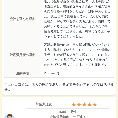
地元に強みがある不動産会社で、現地を見なが
ら査定をし、場所的なマイナス面や周辺の物件
の売買価格も資料をいただき、説明がありまし
た。 周辺は高く見積もっても、どんどん売買
会社を選んだ理由
価格が下がっている事も説明があり、納得して
お願いすることができました。 また叔母の事
情も考慮してくださり、色々有利になるよう手
を尽くしてくださいました。
高齢の叔母のため、足を運ぶ回数が少なくなる
ように配慮していただいたり、少しでも叔母の
対応満足度の理由
手元にお金が残るよう手を尽くしていただきま
した。 とても早く売却できたのも担当者の方
のおかげだと思っています。とても満足です。
成約時期
2025年9月
※上記口コミは、個人の感想であり、査定額を保証するものではありま
せん。
対応満足度
53歳
男性
北海道函館市
一戸建て