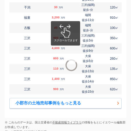
三沢(福岡)
干潟
30
120
㎡
万円
-
徒歩
分
端間
福童
3,200
910
㎡
万円
11
徒歩
分
端間
古飯
40
100
㎡
万円
-
徒歩
分
三沢(福岡)
三沢
900
350
㎡
万円
3
徒歩
分
三沢(福岡)
三沢
4,600
600
㎡
万円
9
徒歩
分
大保
三沢
800
260
㎡
万円
5
徒歩
分
大保
三沢
110
135
㎡
万円
13
徒歩
分
大保
三沢
1,400
850
㎡
万円
14
徒歩
分
大保
三沢
900
620
㎡
万円
15
徒歩
分
小郡市の土地売却事例をもっと見る
※ これらのデータは、国土交通省の
不動産情報ライブラリ
の情報をもとにイエウール編集部
が作成しています。