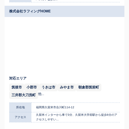
株式会社ラフィングHOME
対応エリア
筑後市
小郡市
うきは市
みやま市
朝倉郡筑前町
他...
三井郡大刀洗町
所在地
福岡県久留米市合川町114-12
久留米インターから車で3分、久留米大学前駅から徒歩6分のア
アクセス
クセスしやすい...