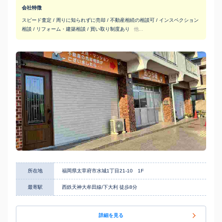
会社特徴
スピード査定 / 周りに知られずに売却 / 不動産相続の相談可 / インスペクション
相談 / リフォーム・建築相談 / 買い取り制度あり
他...
所在地
福岡県太宰府市水城1丁目21-10 1F
最寄駅
西鉄天神大牟田線/下大利 徒歩8分
詳細を見る