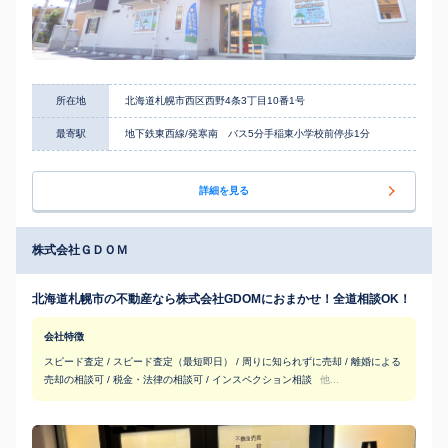
所在地
北海道札幌市西区西野4条3丁目10番1号
最寄駅
地下鉄東西線/発寒南 バス5分手稲東小学校前停歩1分
詳細を見る
株式会社ＧＤＯＭ
北海道札幌市の不動産なら株式会社GDOMにおまかせ！全道相談OK！
会社特徴
スピード査定 / スピード査定（最短即日） / 周りに知られずに売却 / 離婚による
売却の相談可 / 税金・法律の相談可 / インスペクション相談
他...