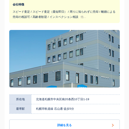
会社特徴
スピード査定 / スピード査定（最短即日） / 周りに知られずに売却 / 離婚による
売却の相談可 / 高齢者歓迎 / インスペクション相談
他...
所在地
北海道札幌市中央区南20条西10丁目1-19
最寄駅
札幌市軌道線 石山通 徒歩5分
詳細を見る