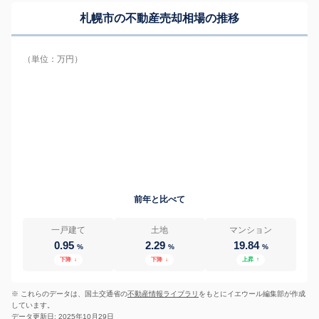
札幌市の
不動産売却相場の推移
（単位：万円）
前年と比べて
一戸建て
土地
マンション
0.95
2.29
19.84
%
%
%
下降
↓
下降
↓
上昇
↑
※ これらのデータは、国土交通省の
不動産情報ライブラリ
をもとにイエウール編集部が作成
しています。
データ更新日: 2025年10月29日