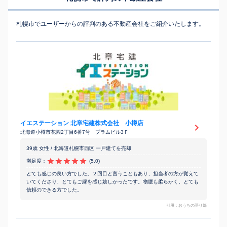
札幌市でユーザーからの評判のある不動産会社をご紹介いたします。
イエステーション 北章宅建株式会社 小樽店
北海道小樽市花園2丁目6番7号 プラムビル3Ｆ
39歳 女性 / 北海道札幌市西区 一戸建てを売却
満足度：
(5.0)
とても感じの良い方でした。２回目と言うこともあり、担当者の方が覚えて
いてくださり、とてもご縁を感じ嬉しかったです。物腰も柔らかく、とても
信頼のできる方でした。
引用：おうちの語り部