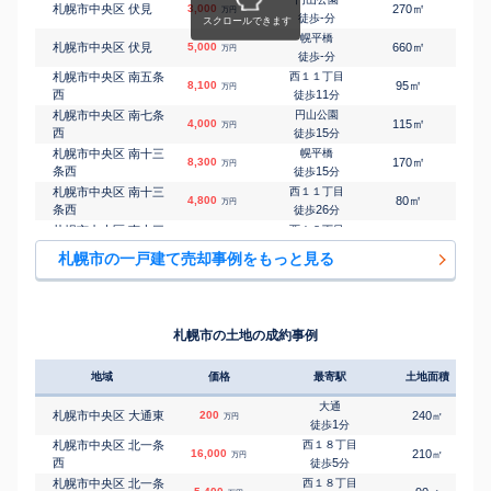
㎡
㎡
札幌市中央区 伏見
3,000
270
125
万円
-
徒歩
分
幌平橋
㎡
㎡
札幌市中央区 伏見
5,000
660
280
万円
-
徒歩
分
札幌市中央区 南五条
西１１丁目
㎡
㎡
8,100
95
195
万円
西
11
徒歩
分
札幌市中央区 南七条
円山公園
㎡
㎡
4,000
115
125
万円
西
15
徒歩
分
札幌市中央区 南十三
幌平橋
㎡
㎡
8,300
170
240
万円
条西
15
徒歩
分
札幌市中央区 南十三
西１１丁目
㎡
㎡
4,800
80
125
万円
条西
26
徒歩
分
札幌市中央区 南十三
西１８丁目
㎡
㎡
3,500
170
240
万円
条西
24
徒歩
分
札幌市の一戸建て売却事例をもっと見る
札幌市中央区 南十四
西１１丁目
㎡
㎡
1,900
95
175
万円
条西
29
徒歩
分
札幌市中央区 南十七
幌平橋
㎡
㎡
5,800
140
115
万円
条西
10
徒歩
分
札幌市の土地の成約事例
札幌市中央区 南十七
西１１丁目
㎡
㎡
5,500
190
185
万円
条西
-
徒歩
分
地域
価格
最寄駅
土地面積
札幌市中央区 南二十
幌平橋
㎡
㎡
2,600
90
90
万円
条西
14
徒歩
分
大通
札幌市中央区 大通東
200
240
㎡
万円
札幌市中央区 南二十
幌平橋
1
徒歩
分
㎡
㎡
4,000
90
115
万円
六条西
28
徒歩
分
札幌市中央区 北一条
西１８丁目
16,000
210
2
㎡
万円
札幌市中央区 南二十
幌平橋
西
5
徒歩
分
㎡
㎡
4,400
120
105
万円
八条西
-
徒歩
分
札幌市中央区 北一条
西１８丁目