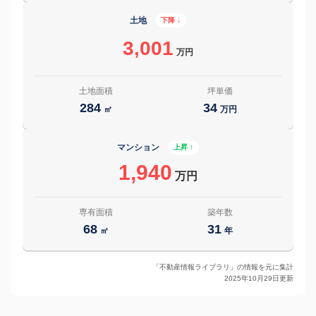
土地
下降 ↓
3,001
万円
土地面積
坪単価
284
34
㎡
万円
マンション
上昇 ↑
1,940
万円
専有面積
築年数
68
31
㎡
年
「不動産情報ライブラリ」の情報を元に集計
2025年10月29日更新