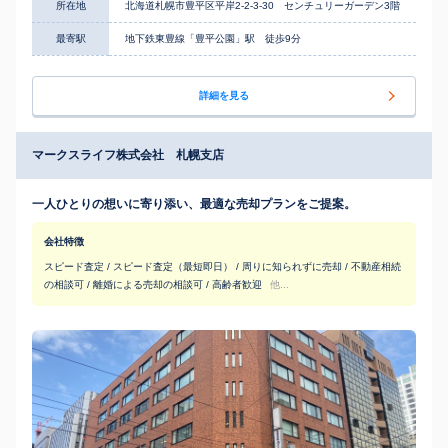
所在地
北海道札幌市豊平区平岸2-2-3-30 センチュリーガーデン3階
最寄駅
地下鉄東豊線「豊平公園」駅 徒歩9分
詳細を見る
マークスライフ株式会社 札幌支店
一人ひとりの想いに寄り添い、最適な売却プランをご提案。
会社特徴
スピード査定 / スピード査定（最短即日） / 周りに知られずに売却 / 不動産相続
の相談可 / 離婚による売却の相談可 / 高齢者歓迎
他...