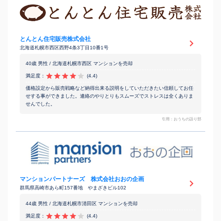
とんとん住宅販売株式会社
北海道札幌市西区西野4条3丁目10番1号
40歳 男性 / 北海道札幌市西区 マンションを売却
満足度：
(4.4)
価格設定から販売戦略など納得出来る説明をしていただきたい信頼してお任
せする事ができました。連絡のやりとりもスムーズでストレスは全くありま
せんでした。
引用：おうちの語り部
マンションパートナーズ 株式会社おおの企画
群馬県高崎市あら町157番地 やまざきビル102
44歳 男性 / 北海道札幌市清田区 マンションを売却
満足度：
(4.4)