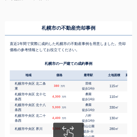
札幌市の不動産売却事例
直近1年間で実際に成約した札幌市の不動産事例を用意しました。売却
価格の参考情報としてお役立てください。
札幌市の一戸建ての成約事例
地域
価格
最寄駅
土地面積
延床面
札幌市中央区 北二条
苗穂
㎡
㎡
380
115
90
万円
東
14
徒歩
分
札幌市中央区 北十七
桑園
㎡
㎡
4,300
110
100
万円
条西
14
徒歩
分
札幌市中央区 北十八
桑園
㎡
㎡
5,000
330
185
万円
条西
14
徒歩
分
札幌市中央区 北二十
八軒
㎡
㎡
4,400
130
105
万円
条西
14
徒歩
分
円山公園
㎡
㎡
札幌市中央区 界川
5,500
280
110
万円
-
徒歩
分
円山公園