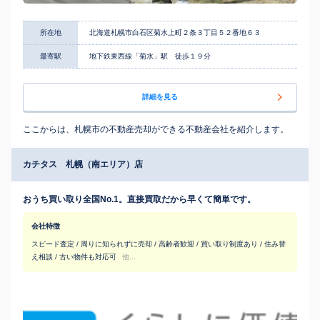
所在地
北海道札幌市白石区菊水上町２条３丁目５２番地６３
最寄駅
地下鉄東西線「菊水」駅 徒歩１９分
詳細を見る
ここからは、札幌市の不動産売却ができる不動産会社を紹介します。
カチタス 札幌（南エリア）店
おうち買い取り全国No.1。直接買取だから早くて簡単です。
会社特徴
スピード査定 / 周りに知られずに売却 / 高齢者歓迎 / 買い取り制度あり / 住み替
え相談 / 古い物件も対応可
他...