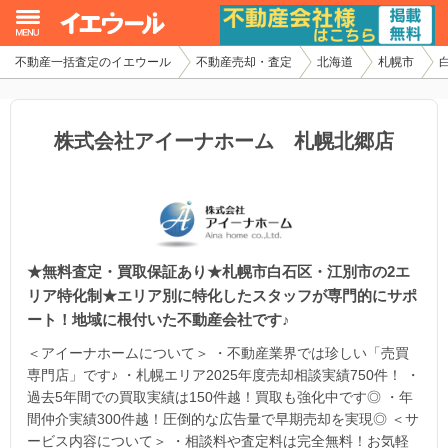
不動産一括査定のイエウール
不動産売却・査定
北海道
札幌市
イエウール加盟希望の不動産会社様
初めての方へ
株式会社アイーナホーム 札幌北郷店
不動産売却の流れ
不動産の売却・一括査定
★無料査定・買取保証あり★札幌市白石区・江別市の2エ
家査定シミュレーター
リア特化制★エリア別に特化したスタッフが専門的にサポ
ート！地域に根付いた不動産会社です♪
お問い合わせ
＜アイーナホームについて＞ ・不動産業界では珍しい「売買
専門店」です♪ ・札幌エリア2025年度売却相談実績750件！ ・
過去5年間での買取実績は150件越！買取も強化中です◎ ・年
間仲介実績300件越！圧倒的な広告量で早期売却を実現◎ ＜サ
ービス内容について＞ ・相談料や査定料は完全無料！お気軽