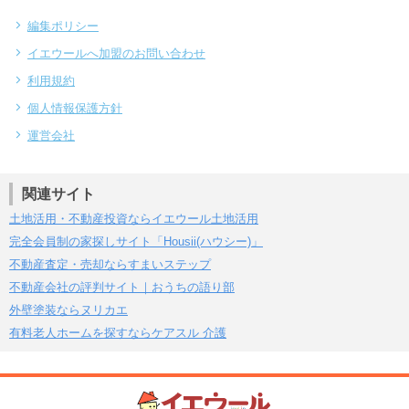
編集ポリシー
イエウールへ加盟のお問い合わせ
利用規約
個人情報保護方針
運営会社
関連サイト
土地活用・不動産投資ならイエウール土地活用
完全会員制の家探しサイト「Housii(ハウシー)」
不動産査定・売却ならすまいステップ
不動産会社の評判サイト｜おうちの語り部
外壁塗装ならヌリカエ
有料老人ホームを探すならケアスル 介護