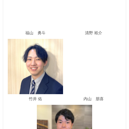
福山 勇斗
清野 裕介
竹井 佑
内山 朋喜